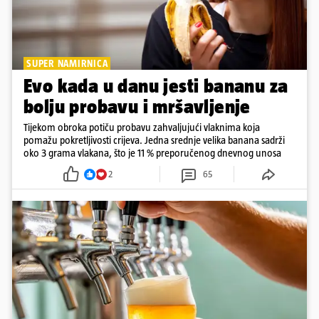
SUPER NAMIRNICA
Evo kada u danu jesti bananu za
bolju probavu i mršavljenje
Tijekom obroka potiču probavu zahvaljujući vlaknima koja
pomažu pokretljivosti crijeva. Jedna srednje velika banana sadrži
oko 3 grama vlakana, što je 11 % preporučenog dnevnog unosa
2
65