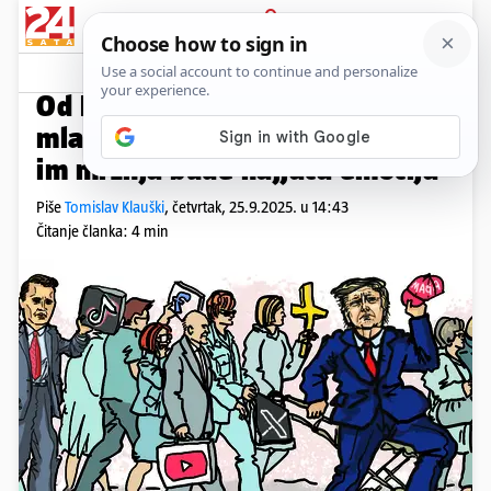
PRIJAVA
Kolumne
Komentari
238
KLAUŠKI O DESNICI
PLUS+
Od Kirka do Thompsona: Kako
mlade mozgove prepariraju da
im mržnja bude najjača emocija
Piše
Tomislav Klauški
,
četvrtak, 25.9.2025. u 14:43
Čitanje članka: 4 min