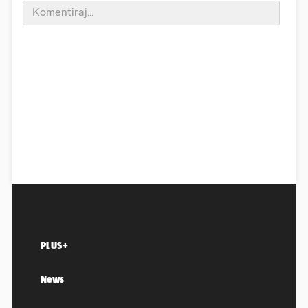
PLUS+
News