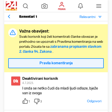
PRIJAVA
Komentari
1
Relevantni
Važna obavijest:
Svaki korisnik koji želi komentirati članke obvezan je
prethodno se upoznati s Pravilima komentiranja na web
portalu 24sata te sa
zabranama propisanim stavkom
2. članka 94. Zakona
.
Pravila komentiranja
Deaktivirani korisnik
Dk
4.7.2023.
I onda se netko čudi da mladi ljudi odlaze, bježe
van iz ovoga
Odgovori
1
3