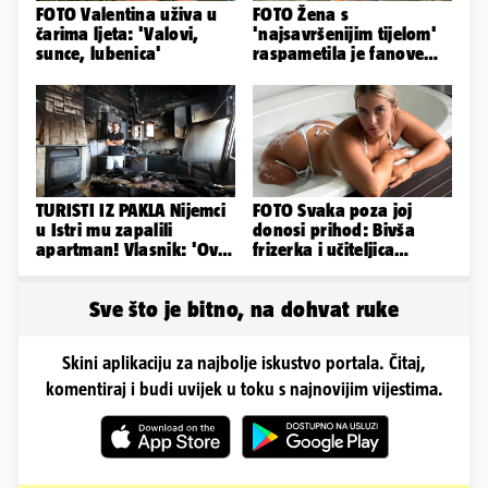
FOTO Valentina uživa u
FOTO Žena s
čarima ljeta: 'Valovi,
'najsavršenijim tijelom'
sunce, lubenica'
raspametila je fanove
zaigranim fotkama iz
plićaka
TURISTI IZ PAKLA Nijemci
FOTO Svaka poza joj
u Istri mu zapalili
donosi prihod: Bivša
apartman! Vlasnik: 'Ovo
frizerka i učiteljica
je danas postala tortura'
oblinama je zapalila
Instagram
Sve što je bitno, na dohvat ruke
Skini aplikaciju za najbolje iskustvo portala. Čitaj,
komentiraj i budi uvijek u toku s najnovijim vijestima.