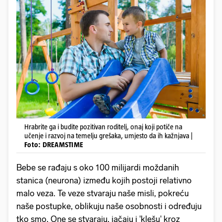
Hrabrite ga i budite pozitivan roditelj, onaj koji potiče na
učenje i razvoj na temelju grešaka, umjesto da ih kažnjava |
Foto: DREAMSTIME
Bebe se rađaju s oko 100 milijardi moždanih
stanica (neurona) između kojih postoji relativno
malo veza. Te veze stvaraju naše misli, pokreću
naše postupke, oblikuju naše osobnosti i određuju
tko smo. One se stvaraju, jačaju i 'klešu' kroz