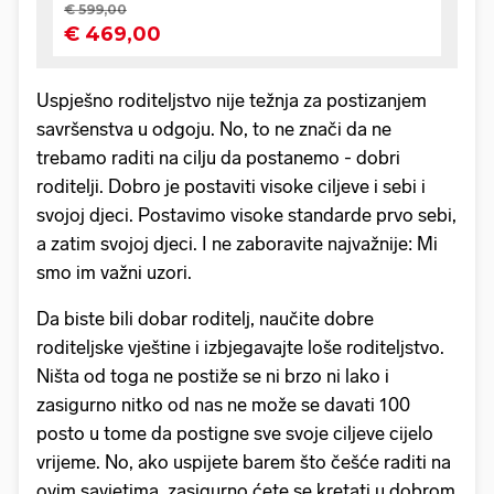
Uspješno roditeljstvo nije težnja za postizanjem
savršenstva u odgoju. No, to ne znači da ne
trebamo raditi na cilju da postanemo - dobri
roditelji. Dobro je postaviti visoke ciljeve i sebi i
svojoj djeci. Postavimo visoke standarde prvo sebi,
a zatim svojoj djeci. I ne zaboravite najvažnije: Mi
smo im važni uzori.
Da biste bili dobar roditelj, naučite dobre
roditeljske vještine i izbjegavajte loše roditeljstvo.
Ništa od toga ne postiže se ni brzo ni lako i
zasigurno nitko od nas ne može se davati 100
posto u tome da postigne sve svoje ciljeve cijelo
vrijeme. No, ako uspijete barem što češće raditi na
ovim savjetima, zasigurno ćete se kretati u dobrom