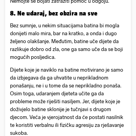
Nemojte se bojati zatražiti pomoć u odgoju.
8. Ne udaraj, bez obzira na sve
Bez sumnje, u nekim situacijama batina bi mogla
donijeti malo mira, bar na kratko, a onda i dugo
željeno olakšanje. Međutim, batine uče dijete da
razlikuje dobro od zla, one ga samo uče da se boji
mogućih posljedica.
Dijete koje je naviklo na batine motivirano je samo
da izbjegava da ga uhvatite u neprikladnom
ponašanju, ne i u tome da se neprikladno ponaša.
Osim toga, udaranjem djeteta učite ga da
probleme može riješiti nasiljem. Jer, dijete koje je
doživjelo batine sklonije je tučnjavi s drugom
djecom. Veća je vjerojatnost da će postati nasilnik
te koristiti verbalnu ili fizičku agresiju za rješavanje
sukoba.