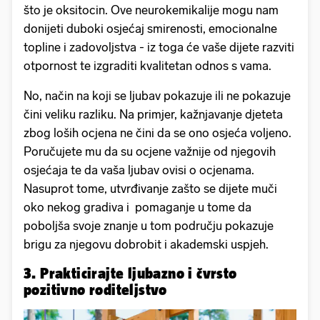
što je oksitocin. Ove neurokemikalije mogu nam
donijeti duboki osjećaj smirenosti, emocionalne
topline i zadovoljstva - iz toga će vaše dijete razviti
otpornost te izgraditi kvalitetan odnos s vama.
No, način na koji se ljubav pokazuje ili ne pokazuje
čini veliku razliku. Na primjer, kažnjavanje djeteta
zbog loših ocjena ne čini da se ono osjeća voljeno.
Poručujete mu da su ocjene važnije od njegovih
osjećaja te da vaša ljubav ovisi o ocjenama.
Nasuprot tome, utvrđivanje zašto se dijete muči
oko nekog gradiva i pomaganje u tome da
poboljša svoje znanje u tom području pokazuje
brigu za njegovu dobrobit i akademski uspjeh.
3. Prakticirajte ljubazno i čvrsto
pozitivno roditeljstvo