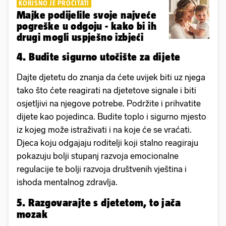
KORISNO JE PROČITATI
Majke podijelile svoje najveće
pogreške u odgoju - kako bi ih
drugi mogli uspješno izbjeći
4. Budite sigurno utočište za dijete
Dajte djetetu do znanja da ćete uvijek biti uz njega
tako što ćete reagirati na djetetove signale i biti
osjetljivi na njegove potrebe. Podržite i prihvatite
dijete kao pojedinca. Budite toplo i sigurno mjesto
iz kojeg može istraživati i na koje će se vraćati.
Djeca koju odgajaju roditelji koji stalno reagiraju
pokazuju bolji stupanj razvoja emocionalne
regulacije te bolji razvoja društvenih vještina i
ishoda mentalnog zdravlja.
5. Razgovarajte s djetetom, to jača
mozak