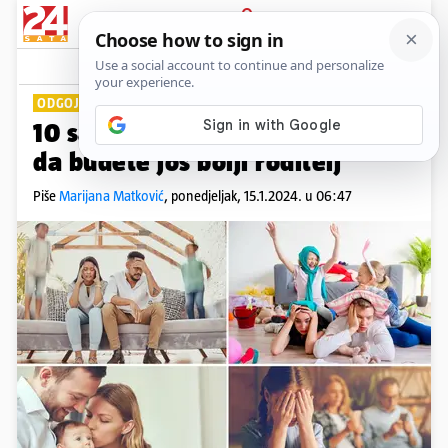
PRIJAVA
Lifestyle
Komentari
4
ODGOJ DJECE
10 savjeta koji će vam pomoći
da budete još bolji roditelj
Piše
Marijana Matković
,
ponedjeljak, 15.1.2024. u 06:47