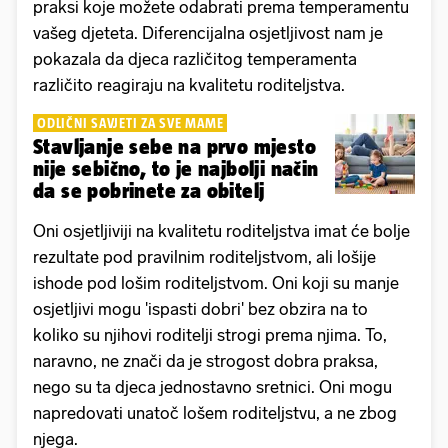
praksi koje možete odabrati prema temperamentu
vašeg djeteta. Diferencijalna osjetljivost nam je
pokazala da djeca različitog temperamenta
različito reagiraju na kvalitetu roditeljstva.
ODLIČNI SAVJETI ZA SVE MAME
Stavljanje sebe na prvo mjesto
nije sebično, to je najbolji način
da se pobrinete za obitelj
Oni osjetljiviji na kvalitetu roditeljstva imat će bolje
rezultate pod pravilnim roditeljstvom, ali lošije
ishode pod lošim roditeljstvom. Oni koji su manje
osjetljivi mogu 'ispasti dobri' bez obzira na to
koliko su njihovi roditelji strogi prema njima. To,
naravno, ne znači da je strogost dobra praksa,
nego su ta djeca jednostavno sretnici. Oni mogu
napredovati unatoč lošem roditeljstvu, a ne zbog
njega.