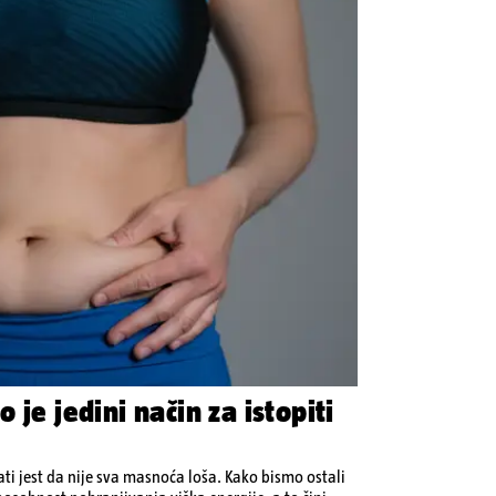
 je jedini način za istopiti
ati jest da nije sva masnoća loša. Kako bismo ostali