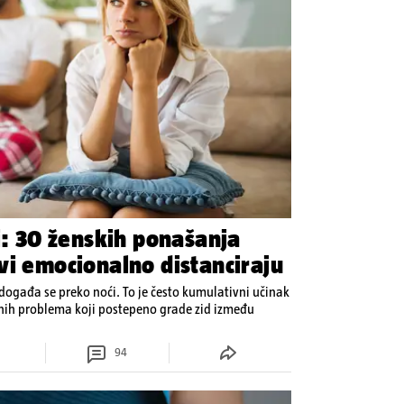
i: 30 ženskih ponašanja
vi emocionalno distanciraju
ogađa se preko noći. To je često kumulativni učinak
enih problema koji postepeno grade zid između
94