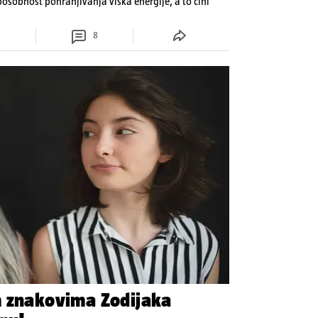
osobnost pohranjivanja viška energije, a to čini
8
m znakovima Zodijaka