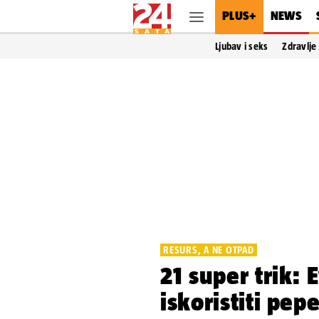
PLUS+
NEWS
Ljubav i seks
Zdravlje
RESURS, A NE OTPAD
21 super trik:
iskoristiti pep