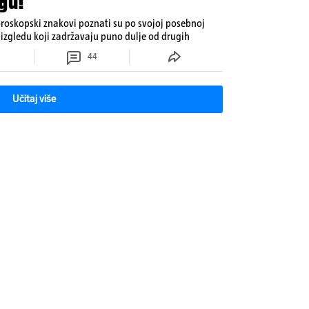
gu!
oroskopski znakovi poznati su po svojoj posebnoj
izgledu koji zadržavaju puno dulje od drugih
44
Učitaj više