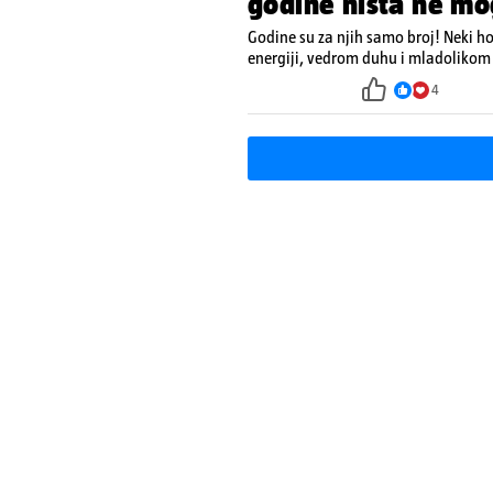
godine ništa ne mo
Godine su za njih samo broj! Neki h
energiji, vedrom duhu i mladolikom 
4