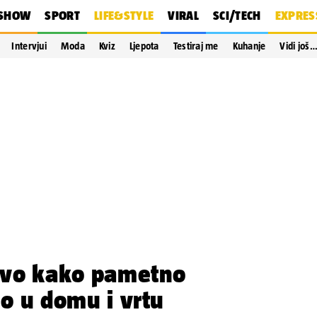
SHOW
SPORT
LIFE&STYLE
VIRAL
SCI/TECH
EXPRES
Intervjui
Moda
Kviz
Ljepota
Testiraj me
Kuhanje
Vidi još
 Evo kako pametno
eo u domu i vrtu