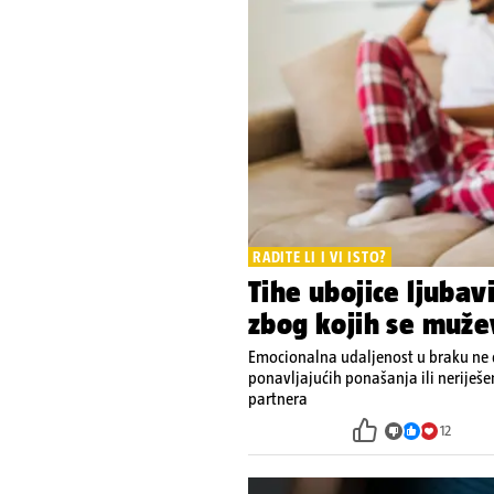
RADITE LI I VI ISTO?
Tihe ubojice ljubav
zbog kojih se muže
Emocionalna udaljenost u braku ne d
ponavljajućih ponašanja ili neriješ
partnera
12