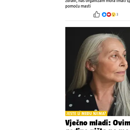
zdravi, naš organizam mora imati sp
pomoću masti
3
JESTE LI MEĐU NJIMA?
Vječno mladi: Ovi