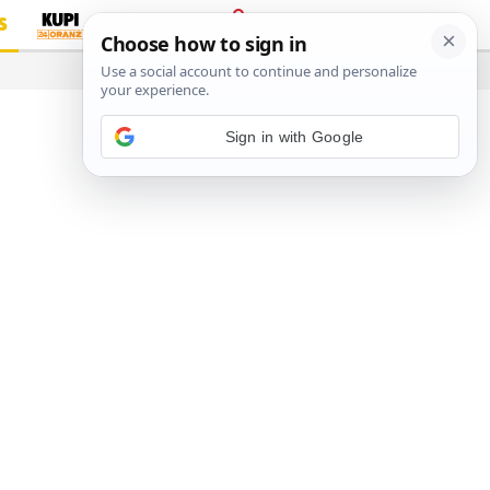
S
PRIJAVA
…