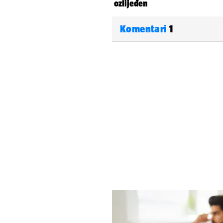
Komentari
1