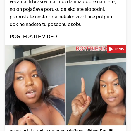
vezama ili brakovima, možda ima dobre namjere,
no on pojačava poruku da ako ste slobodni,
propuštate nešto - da nekako život nije potpun
dok ne nađete tu posebnu osobu.
POGLEDAJTE VIDEO:
01:05
Pokretanje videa...
mama ostala trudna s njezinim dečkom
| Video: KanalRi