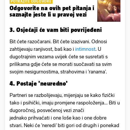
POTRAŽITE ODGOVORE
Odgovorite na ovih pet pitanja i
saznajte jeste li u pravoj vezi
3. Osjećaji će vam biti povrijeđeni
Bit ćete razočarani. Bit ćete izazivani. Odnosi
zahtijevaju ranjivost, baš kao i
intimnost
. U
dugotrajnim vezama uvijek ćete se susretati s
prilikama gdje ćete se morati suočavati sa svim
svojim nesigurnostima, strahovima i 'ranama'.
4. Postaje 'neuredno'
Partneri se razbolijevaju, mijenjaju se kako fizički
tako i psihički, imaju promjene raspoloženja... Biti u
dugoročnoj, posvećenoj vezi znači
jednako prihvaćati i one loše kao i one dobre
stvari. Neki će 'neredi' biti gori od drugih i ponekad