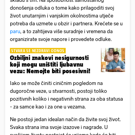
skladu s tim. Na sposobnost samostalnog
donošenja odluka o tome kako prilagoditi svoj
život unutarnjim i vanjskim okolnostima utječe
potreba da uzmete u obzir i partnera. Krećete se u
paru
, a to zahtijeva više suradnje i vremena da
organizirate svoje napore i provedete odluke.
STVARA SE NEZDRAVI ODNOS
Ozbiljni znakovi nesigurnosti
koji mogu uništiti ljubavnu
vezu: Nemojte biti posesivni!
Iako se može činiti ciničnim pogledom na
dugoročne veze, u stvarnosti, postoji toliko
pozitivnih koliko i negativnih strana za oba statusa
- za samce kao i za one u vezama.
Ne postoji jedan idealan način da živite svoj život.
Svaka strana ima svoje izazove i nagrade. U