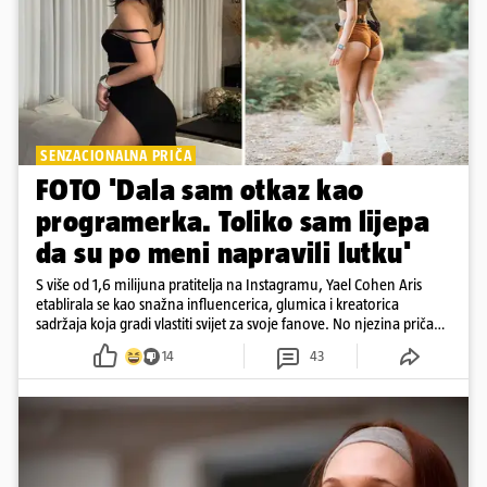
SENZACIONALNA PRIČA
FOTO 'Dala sam otkaz kao
programerka. Toliko sam lijepa
da su po meni napravili lutku'
S više od 1,6 milijuna pratitelja na Instagramu, Yael Cohen Aris
etablirala se kao snažna influencerica, glumica i kreatorica
sadržaja koja gradi vlastiti svijet za svoje fanove. No njezina priča
pokazuje da online slava dolazi i s neočekivanim izazovima
14
43