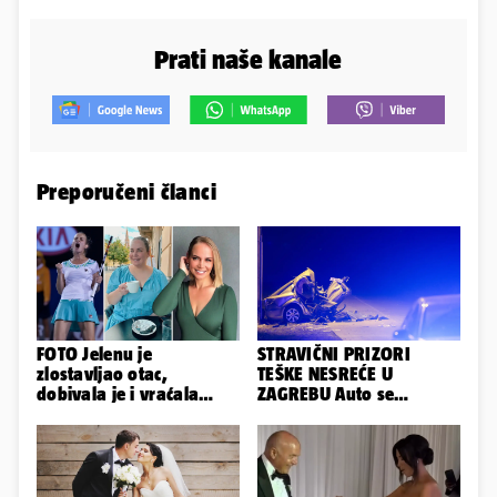
Prati naše kanale
Preporučeni članci
FOTO Jelenu je
STRAVIČNI PRIZORI
zlostavljao otac,
TEŠKE NESREĆE U
dobivala je i vraćala
ZAGREBU Auto se
kilograme: 'Brutalno me
prepolovio, čovjek
tukao šakama'
poginuo