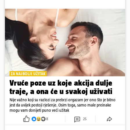
ZA NAJBOLJI UŽITAK
Vruće poze uz koje akcija dulje
traje, a ona će u svakoj uživati
Nije važno koji su razlozi za prebrzi orgazam jer ono što je bitno
jest da uvijek postoji rješenje. Osim toga, samo male preinake
mogu vam donijeti puno veći užitak
8
25