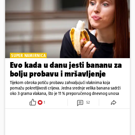
SUPER NAMIRNICA
Evo kada u danu jesti bananu za
bolju probavu i mršavljenje
Tijekom obroka potiču probavu zahvaljujući vlaknima koja
pomažu pokretljivosti crijeva. Jedna srednje velika banana sadrži
oko 3 grama vlakana, što je 11 % preporučenog dnevnog unosa
1
52