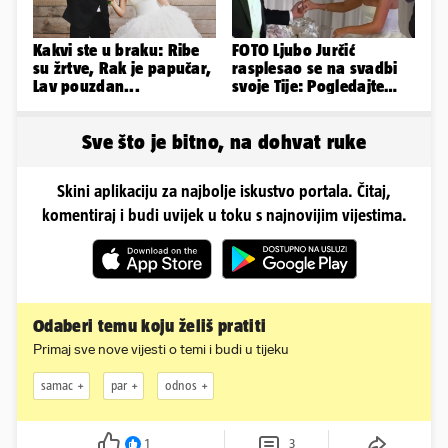
Kakvi ste u braku: Ribe
FOTO Ljubo Jurčić
su žrtve, Rak je papučar,
rasplesao se na svadbi
Lav pouzdan...
svoje Tije: Pogledajte
kako je izgledalo
vjenčanje...
Sve što je bitno, na dohvat ruke
Skini aplikaciju za najbolje iskustvo portala. Čitaj,
komentiraj i budi uvijek u toku s najnovijim vijestima.
Odaberi temu koju želiš pratiti
Primaj sve nove vijesti o temi i budi u tijeku
samac
par
odnos
1
3