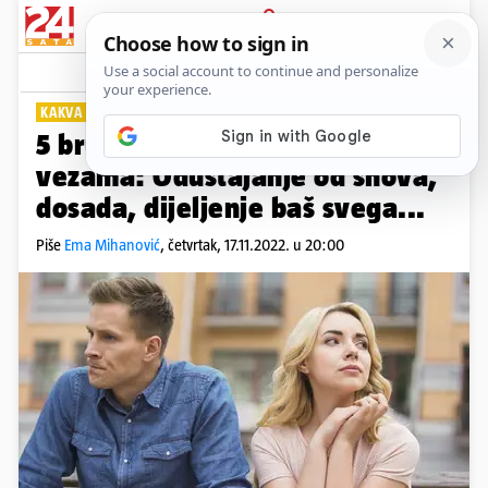
PRIJAVA
Lifestyle
Komentari
3
KAKVA SU VAŠA ISKUSTVA?
5 brutalnih istina o dugoročnim
vezama: Odustajanje od snova,
dosada, dijeljenje baš svega...
Piše
Ema Mihanović
,
četvrtak, 17.11.2022. u 20:00