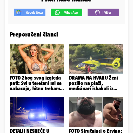
Preporučeni članci
FOTO Zbog svog izgleda
DRAMA NA HVARU Ženi
pati: Svi u teretani mi se
pozlilo na plaži,
nabacuju, hitno trebam
medicinari iskakali iz
tjelohranitelja!
helikoptera na stijene!
DETALJI NESREĆE U
FOTO Stručnjaci o Ervinu: