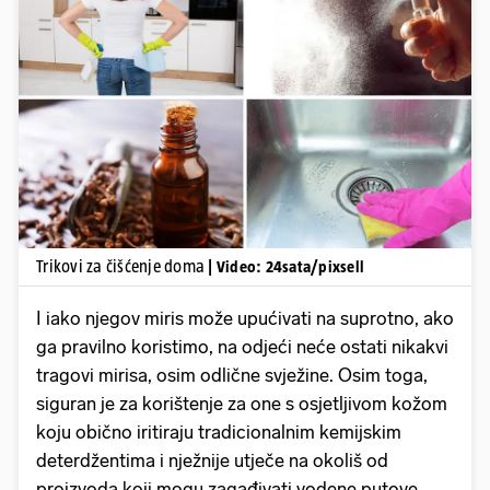
Pokretanje videa...
Trikovi za čišćenje doma
| Video: 24sata/pixsell
I iako njegov miris može upućivati na suprotno, ako
ga pravilno koristimo, na odjeći neće ostati nikakvi
tragovi mirisa, osim odlične svježine. Osim toga,
siguran je za korištenje za one s osjetljivom kožom
koju obično iritiraju tradicionalnim kemijskim
deterdžentima i nježnije utječe na okoliš od
proizvoda koji mogu zagađivati ​​vodene putove