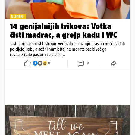
SUPER!
14 genijalnijih trikova: Votka
čisti madrac, a grejp kadu i WC
Jastučnica će očistiti stropni ventilator, a uz nju prašina neće padati
po cijeloj sobi, a kožni namještaj ne morate baciti već ga
revitalizirajte pastom za cipele...
8
8