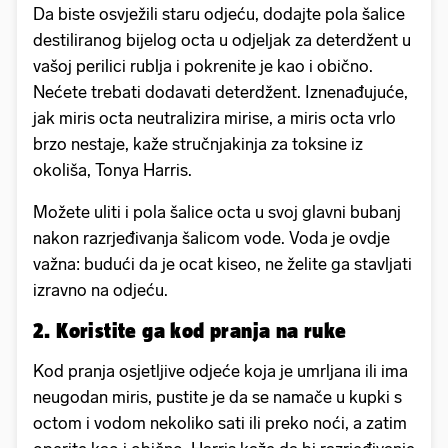
Da biste osvježili staru odjeću, dodajte pola šalice
destiliranog bijelog octa u odjeljak za deterdžent u
vašoj perilici rublja i pokrenite je kao i obično.
Nećete trebati dodavati deterdžent. Iznenađujuće,
jak miris octa neutralizira mirise, a miris octa vrlo
brzo nestaje, kaže stručnjakinja za toksine iz
okoliša, Tonya Harris.
Možete uliti i pola šalice octa u svoj glavni bubanj
nakon razrjeđivanja šalicom vode. Voda je ovdje
važna: budući da je ocat kiseo, ne želite ga stavljati
izravno na odjeću.
2. Koristite ga kod pranja na ruke
Kod pranja osjetljive odjeće koja je umrljana ili ima
neugodan miris, pustite je da se namače u kupki s
octom i vodom nekoliko sati ili preko noći, a zatim