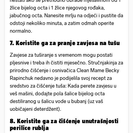
nestati ako se prethodno obrade mješavinom od 1
žlice bijelog octa i 1 žlice njegovog rođaka,
jabučnog octa. Nanesite mrlju na odjeći i pustite da
odstoji nekoliko minuta, a zatim odmah operite
normalno.
7. Koristite ga za pranje zavjesa na tušu
Zavjese za tuširanje s vremenom mogu postati
pljesnive i treba ih čistiti mjesečno. Stručnjakinja za
prirodno čišćenje i osnivačica Clean Mame Becky
Rapinchuk nedavno je podijelila svoj recept za
sredstvo za čišćenje tuša: Kada perete zavjesu u
veš mašini, dodajte pola šalice bijelog octa
destiliranog u šalicu vode u bubanj (uz vaš
uobičajeni deterdžent).
8. Koristite ga za čišćenje unutrašnjosti
perilice rublja