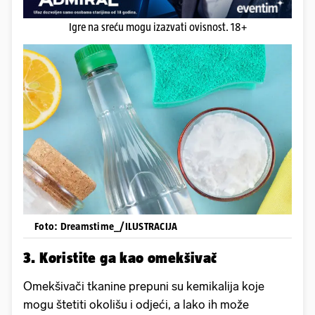
Igre na sreću mogu izazvati ovisnost. 18+
Foto: Dreamstime_/ILUSTRACIJA
3. Koristite ga kao omekšivač
Omekšivači tkanine prepuni su kemikalija koje
mogu štetiti okolišu i odjeći, a lako ih može