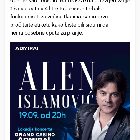
operite kao i obično. Harris kaže da bi razrjeđivanje
1 šalice octa u 4 litre tople vode trebalo
funkcionirati za većinu tkanina; samo prvo
pročitajte etiketu kako biste bili sigurni da
nema posebne upute za pranje.