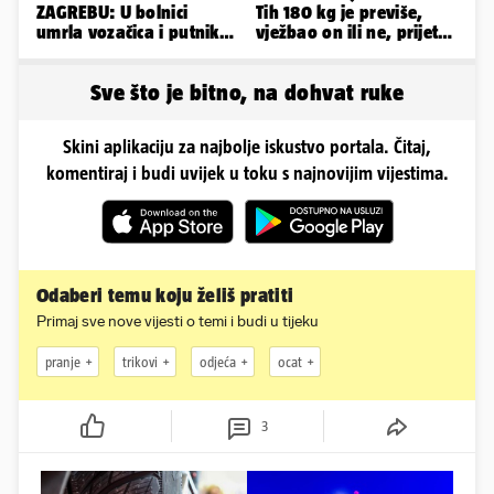
ZAGREBU: U bolnici
Tih 180 kg je previše,
umrla vozačica i putnik,
vježbao on ili ne, prijete
auto se u sudaru
mu mnoge komplikacije
prepolovio
Sve što je bitno, na dohvat ruke
Skini aplikaciju za najbolje iskustvo portala. Čitaj,
komentiraj i budi uvijek u toku s najnovijim vijestima.
Odaberi temu koju želiš pratiti
Primaj sve nove vijesti o temi i budi u tijeku
pranje
trikovi
odjeća
ocat
3