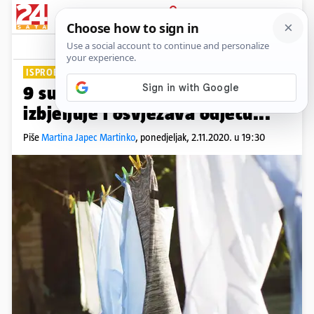
PRIJAVA
Lifestyle
Komentari
3
ISPROBAJTE IH
9 super trikova s octom: Pere,
izbjeljuje i osvježava odjeću...
Piše
Martina Japec Martinko
,
ponedjeljak, 2.11.2020. u 19:30