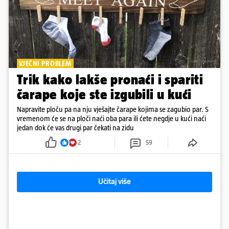
VJEČNI PROBLEM
Trik kako lakše pronaći i spariti
čarape koje ste izgubili u kući
Napravite ploču pa na nju vješajte čarape kojima se zagubio par. S
vremenom će se na ploči naći oba para ili ćete negdje u kući naći
jedan dok će vas drugi par čekati na zidu
2
59
Učitaj više