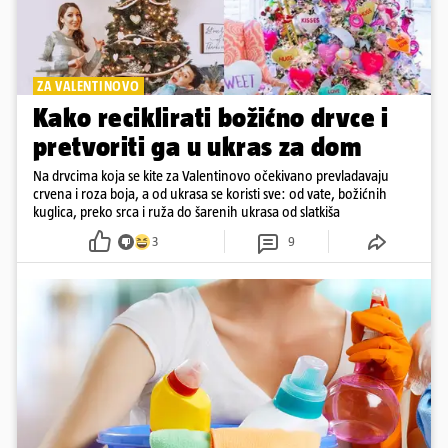
ZA VALENTINOVO
Kako reciklirati božićno drvce i
pretvoriti ga u ukras za dom
Na drvcima koja se kite za Valentinovo očekivano prevladavaju
crvena i roza boja, a od ukrasa se koristi sve: od vate, božićnih
kuglica, preko srca i ruža do šarenih ukrasa od slatkiša
3
9