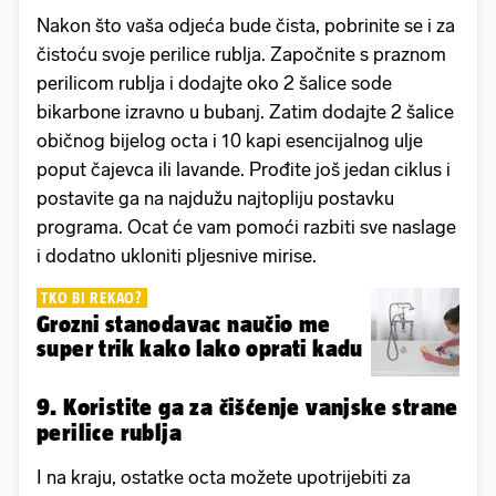
Nakon što vaša odjeća bude čista, pobrinite se i za
čistoću svoje perilice rublja. Započnite s praznom
perilicom rublja i dodajte oko 2 šalice sode
bikarbone izravno u bubanj. Zatim dodajte 2 šalice
običnog bijelog octa i 10 kapi esencijalnog ulje
poput čajevca ili lavande. Prođite još jedan ciklus i
postavite ga na najdužu najtopliju postavku
programa. Ocat će vam pomoći razbiti sve naslage
i dodatno ukloniti pljesnive mirise.
TKO BI REKAO?
Grozni stanodavac naučio me
super trik kako lako oprati kadu
9. Koristite ga za čišćenje vanjske strane
perilice rublja
I na kraju, ostatke octa možete upotrijebiti za