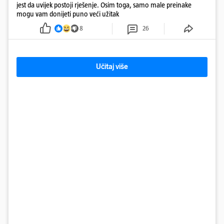
jest da uvijek postoji rješenje. Osim toga, samo male preinake
mogu vam donijeti puno veći užitak
8
26
Učitaj više