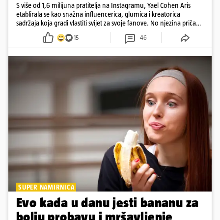
S više od 1,6 milijuna pratitelja na Instagramu, Yael Cohen Aris
etablirala se kao snažna influencerica, glumica i kreatorica
sadržaja koja gradi vlastiti svijet za svoje fanove. No njezina priča
pokazuje da online slava dolazi i s neočekivanim izazovima
15
46
SUPER NAMIRNICA
Evo kada u danu jesti bananu za
bolju probavu i mršavljenje