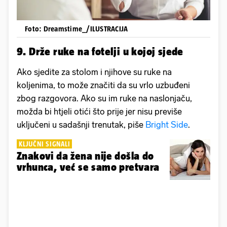
Foto: Dreamstime_/ILUSTRACIJA
9. Drže ruke na fotelji u kojoj sjede
Ako sjedite za stolom i njihove su ruke na
koljenima, to može značiti da su vrlo uzbuđeni
zbog razgovora. Ako su im ruke na naslonjaču,
možda bi htjeli otići što prije jer nisu previše
uključeni u sadašnji trenutak, piše
Bright Side
.
KLJUČNI SIGNALI
Znakovi da žena nije došla do
vrhunca, već se samo pretvara