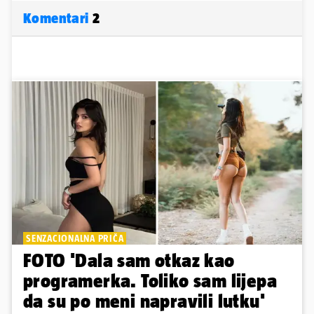
Komentari
2
SENZACIONALNA PRIČA
FOTO 'Dala sam otkaz kao
programerka. Toliko sam lijepa
da su po meni napravili lutku'