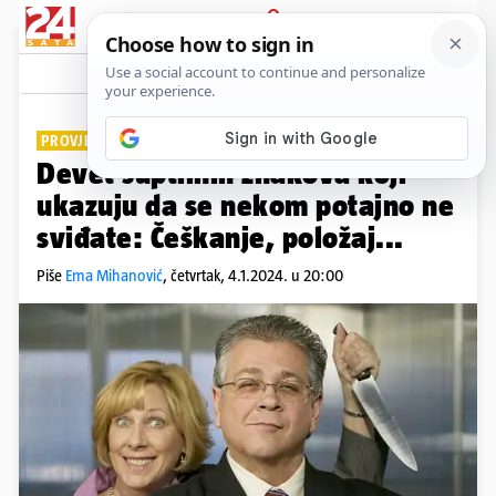
PRIJAVA
Lifestyle
Komentari
2
PROVJERITE ŠTO MISLE O VAMA
Devet suptilnih znakova koji
ukazuju da se nekom potajno ne
sviđate: Češkanje, položaj...
Piše
Ema Mihanović
,
četvrtak, 4.1.2024. u 20:00