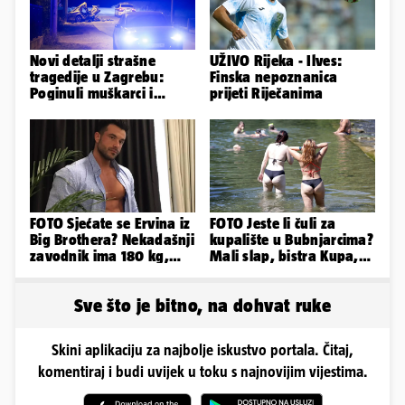
Novi detalji strašne
UŽIVO Rijeka - Ilves:
tragedije u Zagrebu:
Finska nepoznanica
Poginuli muškarci i
prijeti Riječanima
vozačica otprije poznati
policiji
FOTO Sjećate se Ervina iz
FOTO Jeste li čuli za
Big Brothera? Nekadašnji
kupalište u Bubnjarcima?
zavodnik ima 180 kg,
Mali slap, bistra Kupa,
evo kako izgleda
šumski hlad - prava
idila!
Sve što je bitno, na dohvat ruke
Skini aplikaciju za najbolje iskustvo portala. Čitaj,
komentiraj i budi uvijek u toku s najnovijim vijestima.