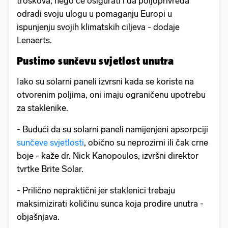
troškova, nego će osigurati i da poljoprivreda
odradi svoju ulogu u pomaganju Europi u
ispunjenju svojih klimatskih ciljeva - dodaje
Lenaerts.
Pustimo sunčevu svjetlost unutra
Iako su solarni paneli izvrsni kada se koriste na
otvorenim poljima, oni imaju ograničenu upotrebu
za staklenike.
- Budući da su solarni paneli namijenjeni apsorpciji
sunčeve svjetlosti
, obično su neprozirni ili čak crne
boje - kaže dr. Nick Kanopoulos, izvršni direktor
tvrtke Brite Solar.
- Prilično nepraktični jer staklenici trebaju
maksimizirati količinu sunca koja prodire unutra -
objašnjava.