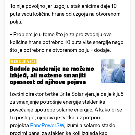
To nije povoljno jer uzgoj u staklenicima daje 10
puta veću količinu hrane od uzgoja na otvorenom
polju.
- Problem je u tome što je za proizvodnju ove
količine hrane potrebno 10 puta više energije nego
što je potrebno na otvorenom polju - dodaje.
RIZIK JE VEĆI
Buduće pandemije ne možemo
izbjeći, ali možemo smanjiti
opasnost od njihove pojave
Izvršni direktor tvrtke Brite Solar vjeruje da je ključ
za smanjenje potrošnje energije staklenika
povećanje upotrebe solarne energije. A kako bi se
to postiglo, njegova je tvrtka, uz potporu
projekta
PanePowerSW
, izumila solarno staklo:
prozirni panel za staklenike koji izgleda kao