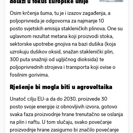
dolazi u fokus Europske unije
Osim krčenja šuma, tu je i izazov zagađenja, a
poljoprivreda je odgovorna za najmanje 10
posto svjetskih emisija stakleničkih plinova. One su
uglavnom rezultat metana koji proizvodi stoka,
sektorske upotrebe gnojiva na bazi dušika (koja
uzrokuju dušikov oksid, snažan staklenički plin,
300 puta snažniji od ugljičnog dioksida) te
poljoprivrednih strojeva i transporta koji ovise o
fosilnim gorivima.
Rješenje bi mogla biti u agrovoltaika
Unatoč cilju EU-a da do 2030. proizvede 30
posto svoje energije iz obnovljivih izvora, gotovo
svaka faza proizvodnje hrane trenutačno se oslanja
na plin i naftu. U tom slučaju, svako povećanje
proizvodnje hrane zasigurno bi značilo povećanje