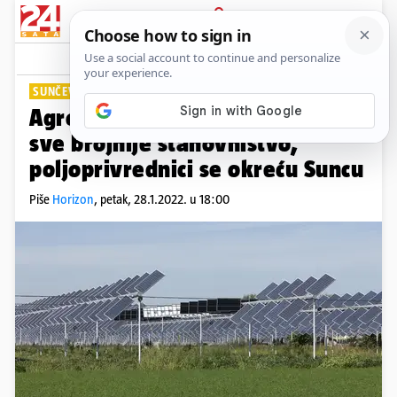
PRIJAVA
Lifestyle
Komentari
6
SUNČEVA ENERGIJA
Agrovoltaika: Kako bi prehranili
sve brojnije stanovništvo,
poljoprivrednici se okreću Suncu
Piše
Horizon
,
petak, 28.1.2022. u 18:00