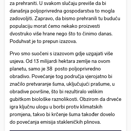
za prehraniti. U svakom slučaju previše da bi
današnja poljoprivredna gospodarstva to mogla
zadovoljiti. Zapravo, da bismo prehranili tu buduću
populaciju morat ćemo nekako proizvesti
dvostruko više hrane nego što to činimo danas.
Poduhvat je to prepun izazova.
Prvo smo suočeni s izazovom gdje uzgajati više
usjeva. Od 13 milijardi hektara zemlje na ovom
planetu, samo je 38 posto poljoprivredno
obradivo. Povećanje tog područja vjerojatno bi
značilo pretvaranje šuma, uključujući prašume, u
obradive površine, što bi rezultiralo velikim
gubitkom biološke raznolikosti. Obzirom da drveće
igra ključnu ulogu u borbi protiv klimatskih
promjena, takvo bi krčenje šuma također dovelo
do povećanja emisija stakleničkih plinova.