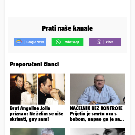
Prati naše kanale
Preporučeni članci
Brat Angeline Jolie
NAČELNIK BEZ KONTROLE
priznao: Ne želim se više
Prijetio je smrću ocu s
skrivati, gay sam!
bebom, napao ga je sa
svoja dva sina!