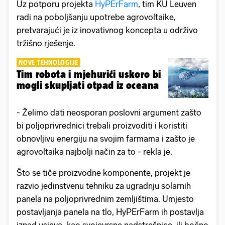
Uz potporu projekta
HyPErFarm
, tim KU Leuven
radi na poboljšanju upotrebe agrovoltaike,
pretvarajući je iz inovativnog koncepta u održivo
tržišno rješenje.
NOVE TEHNOLOGIJE
Tim robota i mjehurići uskoro bi
mogli skupljati otpad iz oceana
- Želimo dati neosporan poslovni argument zašto
bi poljoprivrednici trebali proizvoditi i koristiti
obnovljivu energiju na svojim farmama i zašto je
agrovoltaika najbolji način za to - rekla je.
Što se tiče proizvodne komponente, projekt je
razvio jedinstvenu tehniku za ugradnju solarnih
panela na poljoprivrednim zemljištima. Umjesto
postavljanja panela na tlo, HyPErFarm ih postavlja