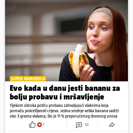
SUPER NAMIRNICA
Evo kada u danu jesti bananu za
bolju probavu i mršavljenje
Tijekom obroka potiču probavu zahvaljujući vlaknima koja
pomažu pokretljivosti crijeva. Jedna srednje velika banana sadrži
oko 3 grama vlakana, što je 11 % preporučenog dnevnog unosa
1
53