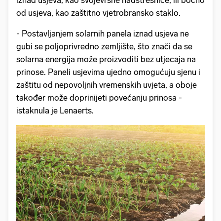
iznad usjeva, kao svojevrsne nadstrešnice, ili bočno
od usjeva, kao zaštitno vjetrobransko staklo.
- Postavljanjem solarnih panela iznad usjeva ne
gubi se poljoprivredno zemljište, što znači da se
solarna energija može proizvoditi bez utjecaja na
prinose. Paneli usjevima ujedno omogućuju sjenu i
zaštitu od nepovoljnih vremenskih uvjeta, a oboje
također može doprinijeti povećanju prinosa -
istaknula je Lenaerts.