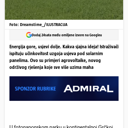
Foto: Dreamstime_/ILUSTRACIJA
Dodaj 24sata među omiljene izvore na Googleu
Energija gore, usjevi dolje. Kakva sjajna ideja! Istraživači
ispituju učinkovitost uzgoja usjeva pod solarnim
panelima. Ovo su primjeri agrovoltaike, novog
održivog rješenja koje sve više uzima maha
U fotonaponskom parku u kontinentalnoj Grčkoj