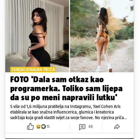
SENZACIONALNA PRIČA
FOTO 'Dala sam otkaz kao
programerka. Toliko sam lijepa
da su po meni napravili lutku'
S više od 1,6 milijuna pratitelja na Instagramu, Yael Cohen Aris
etablirala se kao snažna influencerica, glumica i kreatorica
sadržaja koja gradi vlastiti svijet za svoje fanove. No njezina priča
pokazuje da online slava dolazi i s neočekivanim izazovima
15
48