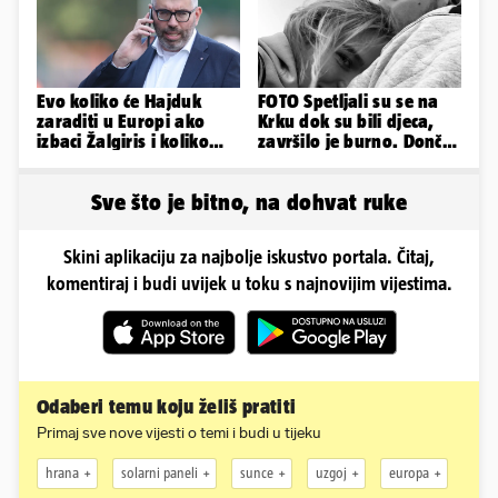
Evo koliko će Hajduk
FOTO Spetljali su se na
zaraditi u Europi ako
Krku dok su bili djeca,
izbaci Žalgiris i koliko
završilo je burno. Dončić
ako izbori ligašku fazu
i Anamaria u novoj fazi
Sve što je bitno, na dohvat ruke
Skini aplikaciju za najbolje iskustvo portala. Čitaj,
komentiraj i budi uvijek u toku s najnovijim vijestima.
Odaberi temu koju želiš pratiti
Primaj sve nove vijesti o temi i budi u tijeku
hrana
solarni paneli
sunce
uzgoj
europa