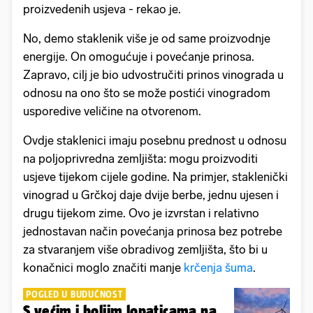
proizvedenih usjeva - rekao je.
No, demo staklenik više je od same proizvodnje
energije. On omogućuje i povećanje prinosa.
Zapravo, cilj je bio udvostručiti prinos vinograda u
odnosu na ono što se može postići vinogradom
usporedive veličine na otvorenom.
Ovdje staklenici imaju posebnu prednost u odnosu
na poljoprivredna zemljišta: mogu proizvoditi
usjeve tijekom cijele godine. Na primjer, staklenički
vinograd u Grčkoj daje dvije berbe, jednu ujesen i
drugu tijekom zime. Ovo je izvrstan i relativno
jednostavan način povećanja prinosa bez potrebe
za stvaranjem više obradivog zemljišta, što bi u
konačnici moglo značiti manje
krčenja šuma
.
POGLED U BUDUĆNOST
S većim i boljim lopaticama na