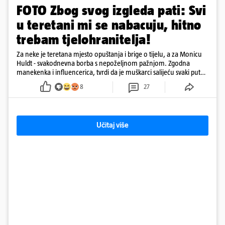
FOTO Zbog svog izgleda pati: Svi
u teretani mi se nabacuju, hitno
trebam tjelohranitelja!
Za neke je teretana mjesto opuštanja i brige o tijelu, a za Monicu
Huldt - svakodnevna borba s nepoželjnom pažnjom. Zgodna
manekenka i influencerica, tvrdi da je muškarci salijeću svaki put
kad dođe na trening
8
27
Učitaj više