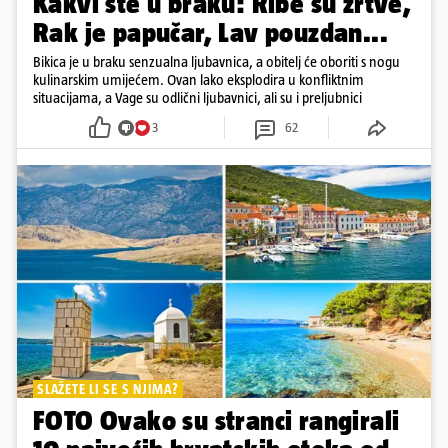
Kakvi ste u braku: Ribe su žrtve,
Rak je papučar, Lav pouzdan...
Bikica je u braku senzualna ljubavnica, a obitelj će oboriti s nogu
kulinarskim umijećem. Ovan lako eksplodira u konfliktnim
situacijama, a Vage su odlični ljubavnici, ali su i preljubnici
3
62
SLAŽETE LI SE S NJIMA?
FOTO Ovako su stranci rangirali