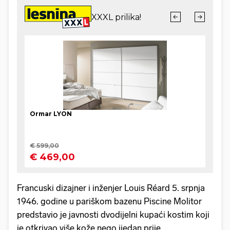
Francuski dizajner i inženjer Louis Réard 5. srpnja
1946. godine u pariškom bazenu Piscine Molitor
predstavio je javnosti dvodijelni kupaći kostim koji
je otkrivao više kože nego ijedan prije.