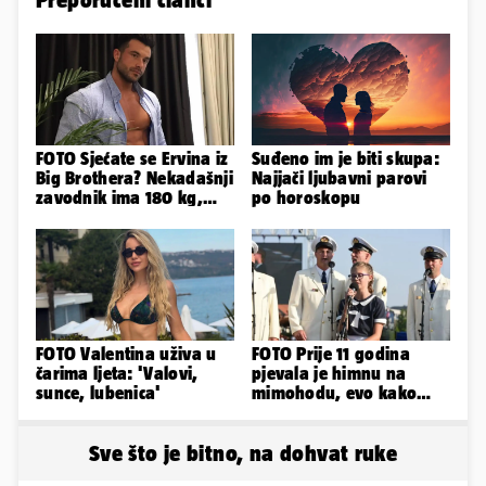
FOTO Sjećate se Ervina iz
Suđeno im je biti skupa:
Big Brothera? Nekadašnji
Najjači ljubavni parovi
zavodnik ima 180 kg,
po horoskopu
evo kako izgleda
FOTO Valentina uživa u
FOTO Prije 11 godina
čarima ljeta: 'Valovi,
pjevala je himnu na
sunce, lubenica'
mimohodu, evo kako
danas izgleda Mia
Negovetić
Sve što je bitno, na dohvat ruke