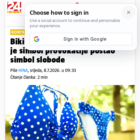
PRIJAVA
Lifestyle
Komentari
0
KONTROVERZAN ODJEVNI PREDMET
Bikini slavi 80 godina: Evo kako
je simbol provokacije postao
simbol slobode
Piše
HINA
,
srijeda, 8.7.2026. u 09:33
Čitanje članka: 2 min