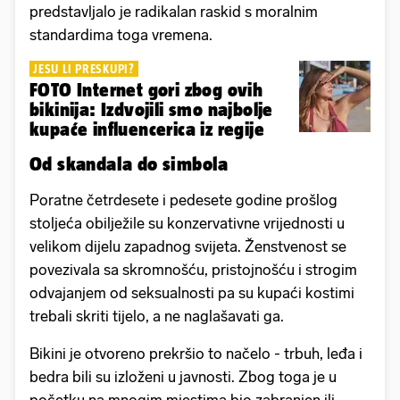
predstavljalo je radikalan raskid s moralnim
standardima toga vremena.
JESU LI PRESKUPI?
FOTO Internet gori zbog ovih
bikinija: Izdvojili smo najbolje
kupaće influencerica iz regije
Od skandala do simbola
Poratne četrdesete i pedesete godine prošlog
stoljeća obilježile su konzervativne vrijednosti u
velikom dijelu zapadnog svijeta. Ženstvenost se
povezivala sa skromnošću, pristojnošću i strogim
odvajanjem od seksualnosti pa su kupaći kostimi
trebali skriti tijelo, a ne naglašavati ga.
Bikini je otvoreno prekršio to načelo - trbuh, leđa i
bedra bili su izloženi u javnosti. Zbog toga je u
početku na mnogim mjestima bio zabranjen ili