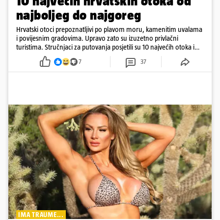
10 najvećih hrvatskih otoka od
najboljeg do najgoreg
Hrvatski otoci prepoznatljivi po plavom moru, kamenitim uvalama
i povijesnim gradovima. Upravo zato su izuzetno privlačni
turistima. Stručnjaci za putovanja posjetili su 10 najvećih otoka i
rangirali ih
7
37
IMA TRAUME...