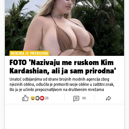
NEKIMA JE PREBUJNA
FOTO 'Nazivaju me ruskom Kim
Kardashian, ali ja sam prirodna'
Unatoč odbijanjima od strane brojnih modnih agencija zbog
njezinih oblina, odlučila je pretvoriti svoje obline u zaštitni znak,
što ju je učinilo prepoznatljivom na društvenim mrežama
26
96