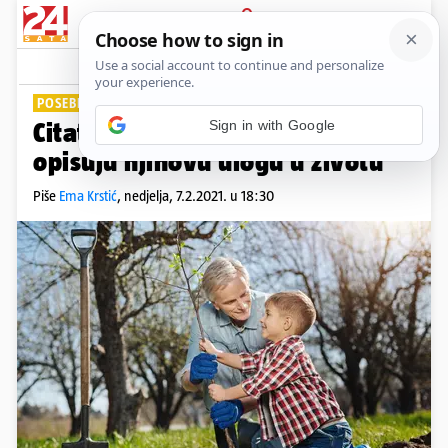
PRIJAVA
Lifestyle
Komentari
3
POSEBNA VEZA
Sign in with Google
Citati o djedovima koji najbolje
opisuju njihovu ulogu u životu
Piše
Ema Krstić
,
nedjelja, 7.2.2021. u 18:30