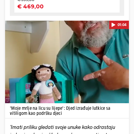
01:04
Pokretanje videa...
'Moje mrlje na licu su lijepe': Djed izrađuje lutkice sa
vitiligom kao podršku djeci
'Imati priliku gledati svoje unuke kako odrastaju