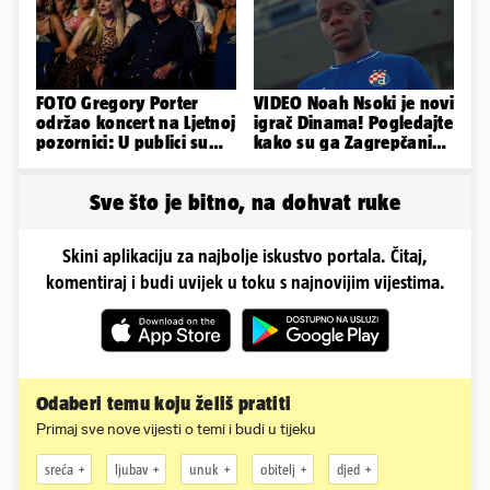
FOTO Gregory Porter
VIDEO Noah Nsoki je novi
održao koncert na Ljetnoj
igrač Dinama! Pogledajte
pozornici: U publici su
kako su ga Zagrepčani
bili Mateša i Blanka
predstavili javnosti
Sve što je bitno, na dohvat ruke
Skini aplikaciju za najbolje iskustvo portala. Čitaj,
komentiraj i budi uvijek u toku s najnovijim vijestima.
Odaberi temu koju želiš pratiti
Primaj sve nove vijesti o temi i budi u tijeku
sreća
ljubav
unuk
obitelj
djed