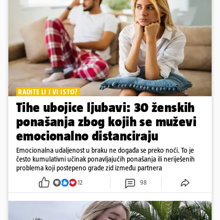
RADITE LI I VI ISTO?
Tihe ubojice ljubavi: 30 ženskih
ponašanja zbog kojih se muževi
emocionalno distanciraju
Emocionalna udaljenost u braku ne događa se preko noći. To je
često kumulativni učinak ponavljajućih ponašanja ili neriješenih
problema koji postepeno grade zid između partnera
12
98