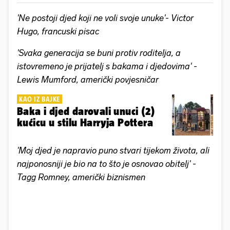
'Ne postoji djed koji ne voli svoje unuke'- Victor
Hugo, francuski pisac
'Svaka generacija se buni protiv roditelja, a
istovremeno je prijatelj s bakama i djedovima' -
Lewis Mumford, američki povjesničar
KAO IZ BAJKE
Baka i djed darovali unuci (2)
kućicu u stilu Harryja Pottera
'Moj djed je napravio puno stvari tijekom života, ali
najponosniji je bio na to što je osnovao obitelj' -
Tagg Romney, američki biznismen