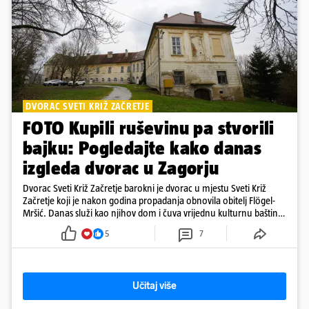
DVORAC SVETI KRIŽ ZAČRETJE
FOTO Kupili ruševinu pa stvorili
bajku: Pogledajte kako danas
izgleda dvorac u Zagorju
Dvorac Sveti Križ Začretje barokni je dvorac u mjestu Sveti Križ
Začretje koji je nakon godina propadanja obnovila obitelj Flögel-
Mršić. Danas služi kao njihov dom i čuva vrijednu kulturnu baštinu
davno zaboravljenog vremena
5
7
Učitaj više