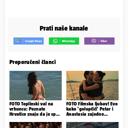
Prati naše kanale
Preporučeni članci
FOTO Toplinski val na
FOTO Filmska ljubav! Evo
vrhuncu: Poznate
kako 'golupčići' Petar i
Hrvatice znaju da je spas
Anastasia zajedno
u minijaturnom bikiniju
provode ljetne dane