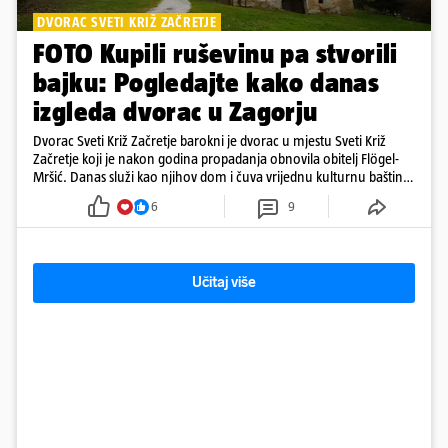
DVORAC SVETI KRIŽ ZAČRETJE
FOTO Kupili ruševinu pa stvorili
bajku: Pogledajte kako danas
izgleda dvorac u Zagorju
Dvorac Sveti Križ Začretje barokni je dvorac u mjestu Sveti Križ
Začretje koji je nakon godina propadanja obnovila obitelj Flögel-
Mršić. Danas služi kao njihov dom i čuva vrijednu kulturnu baštinu
davno zaboravljenog vremena
6
9
Učitaj više