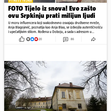
FITNESS IKONA
FOTO Tijelo iz snova! Evo zašto
ovu Srpkinju prati milijun ljudi
U moru influencera koji svakodnevno osvajaju društvene mreže,
Anja Blagojević, poznatija kao Anja Blaa, se izdvojila autentičnošću
i upečatljivim stilom. Rođena u Doboju, a sada s adresom u
Dubaiju, Anja je spoj glamura, discipline i mladenačke energije
20
86