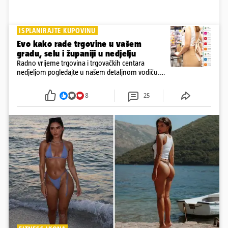
ISPLANIRAJTE KUPOVINU
Evo kako rade trgovine u vašem
gradu, selu i županiji u nedjelju
Radno vrijeme trgovina i trgovačkih centara
nedjeljom pogledajte u našem detaljnom vodiču.
Trgovine smiju raditi 16 nedjelja u godini, a trgovine
i šoping centri sami biraju koje će to nedjelje biti
8
25