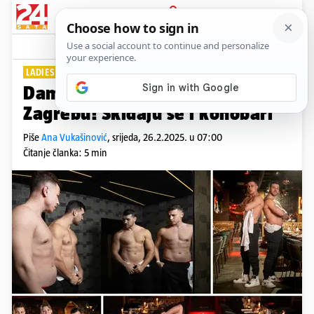
PRIJAVA
Lifestyle
Komentari
48
LADIES NIGHT
PLUS+
Dame, čeka vas seksi nastup u
Zagrebu! Skidaju se i konobari
Piše
Ana Vukašinović
,
srijeda, 26.2.2025. u 07:00
Čitanje članka: 5 min