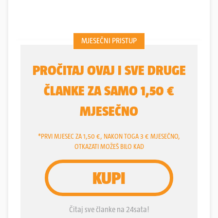
oduševljava publiku inspirativnim i energičnim
nastupima. Sad su ovi vrhunski plesači i striperi s
producenticom Tenom Miličić (31) pripremili nešto
novo i originalno - "Eros Casanova Dinner Show",
koji će sljedeći četvrtak u povodu Dana žena
izvesti u poznatom zagrebačkom noćnom klubu
Laf kraj Savskog nasipa. Nastup s dozom luksuza u
cabaret stilu izmamit će uzbuđenje kad momci s
još jednim pridruženim talijanskim plesačem kroče
na pozornicu te zaplešu uz poznate domaće i
strane hitove.