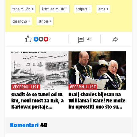
tena miličić
kristijan musić
striperi
eros
casanova
striper
7
48
Komentari
48