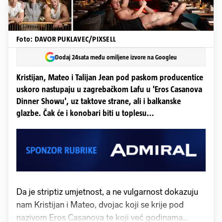
Foto: DAVOR PUKLAVEC/PIXSELL
Dodaj 24sata među omiljene izvore na Googleu
Kristijan, Mateo i Talijan Jean pod paskom producentice
uskoro nastupaju u zagrebačkom Lafu u 'Eros Casanova
Dinner Showu', uz taktove strane, ali i balkanske
glazbe. Čak će i konobari biti u toplesu...
Da je striptiz umjetnost, a ne vulgarnost dokazuju
nam Kristijan i Mateo, dvojac koji se krije pod
nazivom Eros Casanova te koji već godinama