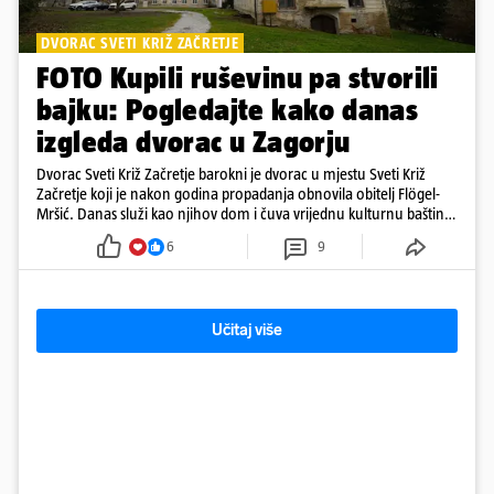
DVORAC SVETI KRIŽ ZAČRETJE
FOTO Kupili ruševinu pa stvorili
bajku: Pogledajte kako danas
izgleda dvorac u Zagorju
Dvorac Sveti Križ Začretje barokni je dvorac u mjestu Sveti Križ
Začretje koji je nakon godina propadanja obnovila obitelj Flögel-
Mršić. Danas služi kao njihov dom i čuva vrijednu kulturnu baštinu
davno zaboravljenog vremena
6
9
Učitaj više