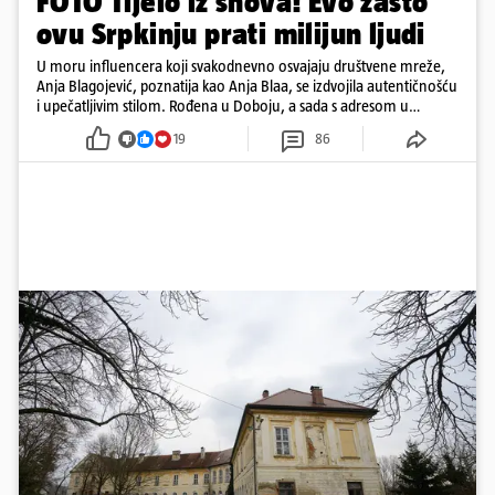
FOTO Tijelo iz snova! Evo zašto
ovu Srpkinju prati milijun ljudi
U moru influencera koji svakodnevno osvajaju društvene mreže,
Anja Blagojević, poznatija kao Anja Blaa, se izdvojila autentičnošću
i upečatljivim stilom. Rođena u Doboju, a sada s adresom u
Dubaiju, Anja je spoj glamura, discipline i mladenačke energije
19
86