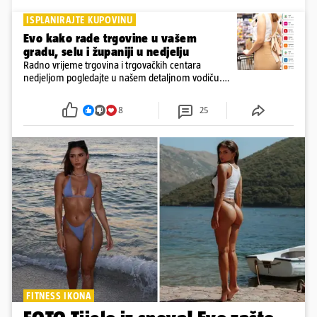
ISPLANIRAJTE KUPOVINU
Evo kako rade trgovine u vašem
gradu, selu i županiji u nedjelju
Radno vrijeme trgovina i trgovačkih centara
nedjeljom pogledajte u našem detaljnom vodiču.
Trgovine smiju raditi 16 nedjelja u godini, a trgovine
i šoping centri sami biraju koje će to nedjelje biti
8
25
FITNESS IKONA