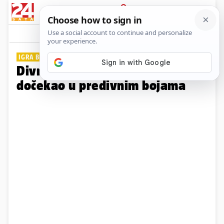
PRIJAVA
Galerija
Komentari
2
IGRA BOJA
Divni Dubrovnik kraj tjedna je
dočekao u predivnim bojama