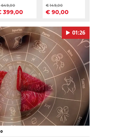
01:26
Pokretanje videa...
eo