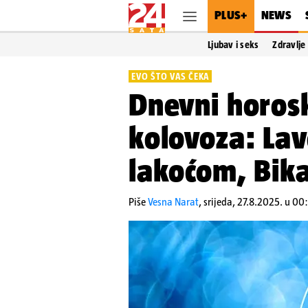
PLUS+
NEWS
Ljubav i seks
Zdravlje
EVO ŠTO VAS ČEKA
Dnevni horosk
kolovoza: Lav
lakoćom, Bika
Piše
Vesna Narat
,
srijeda, 27.8.2025. u 00