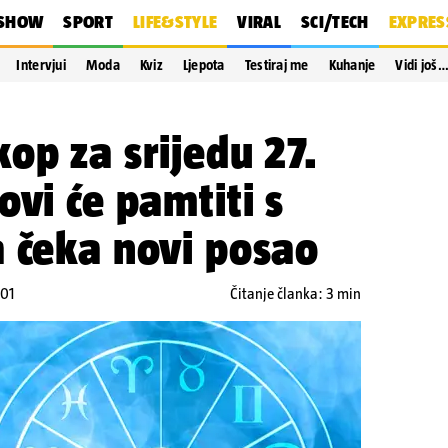
SHOW
SPORT
LIFE&STYLE
VIRAL
SCI/TECH
EXPRES
Intervjui
Moda
Kviz
Ljepota
Testiraj me
Kuhanje
Vidi još
op za srijedu 27.
ovi će pamtiti s
 čeka novi posao
:01
Čitanje članka: 3 min