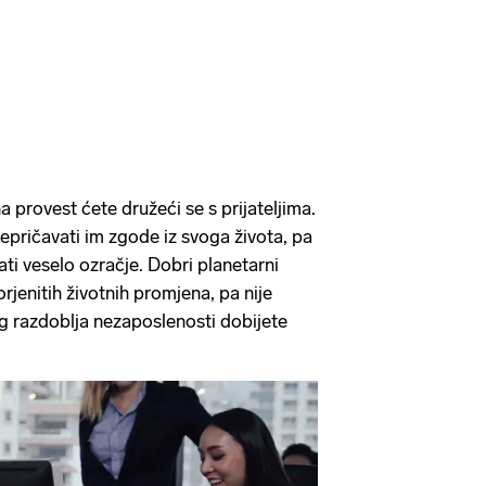
provest ćete družeći se s prijateljima.
repričavati im zgode iz svoga života, pa
ti veselo ozračje. Dobri planetarni
orjenitih životnih promjena, pa nije
g razdoblja nezaposlenosti dobijete