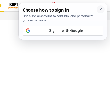
S
PRIJAVA
…