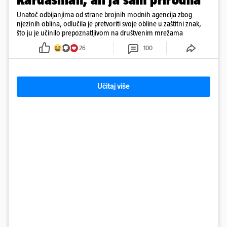
Unatoč odbijanjima od strane brojnih modnih agencija zbog
njezinih oblina, odlučila je pretvoriti svoje obline u zaštitni znak,
što ju je učinilo prepoznatljivom na društvenim mrežama
26
100
Učitaj više