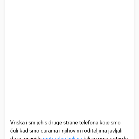
Vriska i smijeh s
druge strane telefona koje smo
čuli kad smo curama i njihovim roditeljima javljali
da su osvojile
maturalnu haljinu
bili su prva potvrda