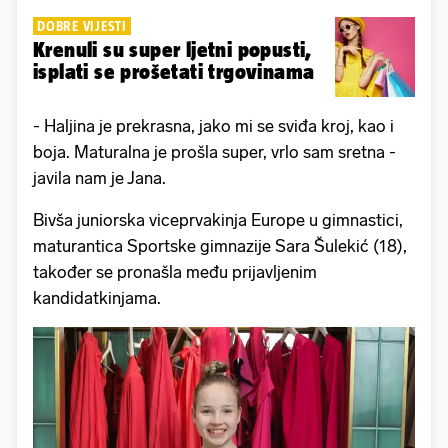
DOBRE VIJESTI
Krenuli su super ljetni popusti,
isplati se prošetati trgovinama
- Haljina je prekrasna, jako mi se sviđa kroj, kao i
boja. Maturalna je prošla super, vrlo sam sretna -
javila nam je Jana.
Bivša juniorska viceprvakinja Europe u gimnastici,
maturantica Sportske gimnazije Sara Šulekić (18),
također se pronašla među prijavljenim
kandidatkinjama.