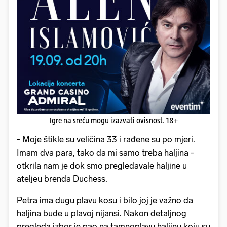
Igre na sreću mogu izazvati ovisnost. 18+
- Moje štikle su veličina 33 i rađene su po mjeri.
Imam dva para, tako da mi samo treba haljina -
otkrila nam je dok smo pregledavale haljine u
ateljeu brenda Duchess.
Petra ima dugu plavu kosu i bilo joj je važno da
haljina bude u plavoj nijansi. Nakon detaljnog
pregleda izbor je pao na tamnoplavu haljinu koju su