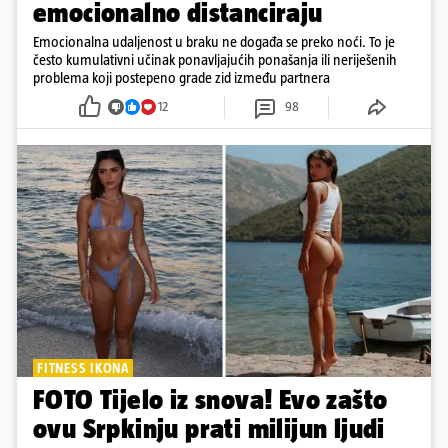
emocionalno distanciraju
Emocionalna udaljenost u braku ne događa se preko noći. To je
često kumulativni učinak ponavljajućih ponašanja ili neriješenih
problema koji postepeno grade zid između partnera
12
98
FITNESS IKONA
FOTO Tijelo iz snova! Evo zašto
ovu Srpkinju prati milijun ljudi