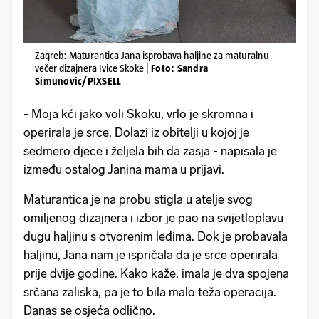
Zagreb: Maturantica Jana isprobava haljine za maturalnu
večer dizajnera Ivice Skoke |
Foto: Sandra
Simunovic/PIXSELL
- Moja kći jako voli Skoku, vrlo je skromna i
operirala je srce. Dolazi iz obitelji u kojoj je
sedmero djece i željela bih da zasja - napisala je
između ostalog Janina mama u prijavi.
Maturantica je na probu stigla u atelje svog
omiljenog dizajnera i izbor je pao na svijetloplavu
dugu haljinu s otvorenim leđima. Dok je probavala
haljinu, Jana nam je ispričala da je srce operirala
prije dvije godine. Kako kaže, imala je dva spojena
srčana zaliska, pa je to bila malo teža operacija.
Danas se osjeća odlično.