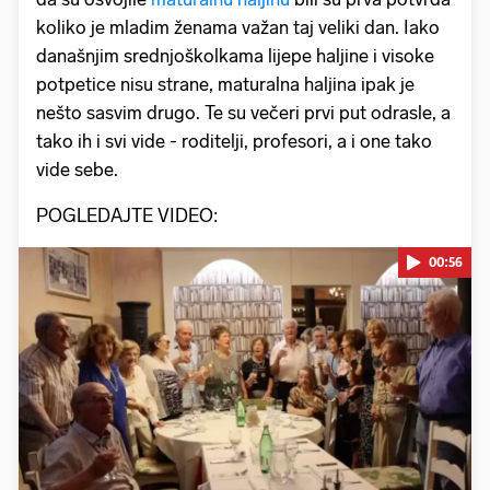
koliko je mladim ženama važan taj veliki dan. Iako
današnjim srednjoškolkama lijepe haljine i visoke
potpetice nisu strane, maturalna haljina ipak je
nešto sasvim drugo. Te su večeri prvi put odrasle, a
tako ih i svi vide - roditelji, profesori, a i one tako
vide sebe.
POGLEDAJTE VIDEO:
00:56
Pokretanje videa...