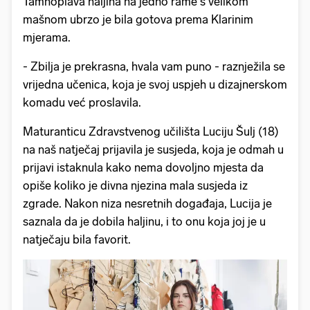
Tamnoplava haljina na jedno rame s velikom
mašnom ubrzo je bila gotova prema Klarinim
mjerama.
- Zbilja je prekrasna, hvala vam puno - raznježila se
vrijedna učenica, koja je svoj uspjeh u dizajnerskom
komadu već proslavila.
Maturanticu Zdravstvenog učilišta Luciju Šulj (18)
na naš natječaj prijavila je susjeda, koja je odmah u
prijavi istaknula kako nema dovoljno mjesta da
opiše koliko je divna njezina mala susjeda iz
zgrade. Nakon niza nesretnih događaja, Lucija je
saznala da je dobila haljinu, i to onu koja joj je u
natječaju bila favorit.