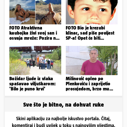
FOTO Atraktivna
FOTO Bio je krezubi
kaubojka živi svoj san i
klinac, sad piše povijest
osvaja mreže: Pozira na
SP-a! Opet će biti
konjima, nastupa na
nasuprot Modrića i
rodeu...
Hrvatske...
Božidar ljude iz vlaka
Milinović opleo po
spašavao viljuškarom:
Plenkoviću i zaprijetio
'Bilo je puno krvi'
prosvjedom, brzo mu
stigao odgovor građana
Gospića
Sve što je bitno, na dohvat ruke
Skini aplikaciju za najbolje iskustvo portala. Čitaj,
komentiraj i budi uvijek u toku s najnovijim vijestima.