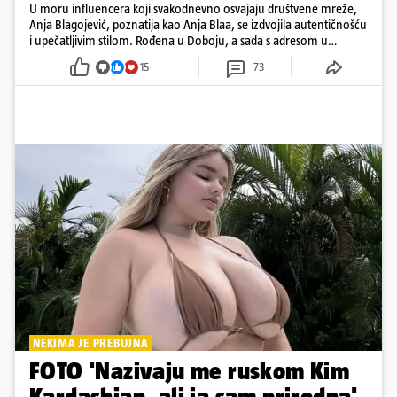
U moru influencera koji svakodnevno osvajaju društvene mreže,
Anja Blagojević, poznatija kao Anja Blaa, se izdvojila autentičnošću
i upečatljivim stilom. Rođena u Doboju, a sada s adresom u
Dubaiju, Anja je spoj glamura, discipline i mladenačke energije
15
73
NEKIMA JE PREBUJNA
FOTO 'Nazivaju me ruskom Kim
Kardashian, ali ja sam prirodna'