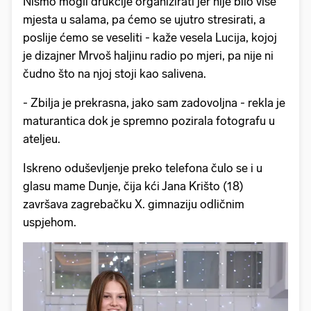
Nismo mogli drukčije organizirati jer nije bilo više
mjesta u salama, pa ćemo se ujutro stresirati, a
poslije ćemo se veseliti - kaže vesela Lucija, kojoj
je dizajner Mrvoš haljinu radio po mjeri, pa nije ni
čudno što na njoj stoji kao salivena.
- Zbilja je prekrasna, jako sam zadovoljna - rekla je
maturantica dok je spremno pozirala fotografu u
ateljeu.
Iskreno oduševljenje preko telefona čulo se i u
glasu mame Dunje, čija kći Jana Krišto (18)
završava zagrebačku X. gimnaziju odličnim
uspjehom.