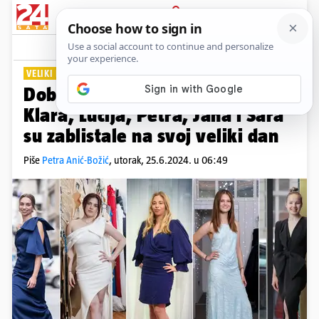
PRIJAVA
Lifestyle
Komentari
67
VELIKI NAGRADNI NATJEČAJ 24SATA
Dobitnice maturalnih haljina:
Klara, Lucija, Petra, Jana i Sara
su zablistale na svoj veliki dan
Piše
Petra Anić-Božić
,
utorak, 25.6.2024. u 06:49