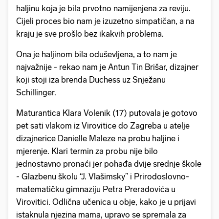
haljinu koja je bila prvotno namijenjena za reviju.
Cijeli proces bio nam je izuzetno simpatičan, a na
kraju je sve prošlo bez ikakvih problema.
Ona je haljinom bila oduševljena, a to nam je
najvažnije - rekao nam je Antun Tin Brišar, dizajner
koji stoji iza brenda Duchess uz Snježanu
Schillinger.
Maturantica Klara Volenik (17) putovala je gotovo
pet sati vlakom iz Virovitice do Zagreba u atelje
dizajnerice Danielle Maleze na probu haljine i
mjerenje. Klari termin za probu nije bilo
jednostavno pronaći jer pohađa dvije srednje škole
- Glazbenu školu “J. Vlašimsky” i Prirodoslovno-
matematičku gimnaziju Petra Preradovića u
Virovitici. Odlična učenica u obje, kako je u prijavi
istaknula njezina mama, upravo se spremala za