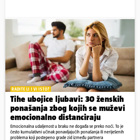
RADITE LI I VI ISTO?
Tihe ubojice ljubavi: 30 ženskih
ponašanja zbog kojih se muževi
emocionalno distanciraju
Emocionalna udaljenost u braku ne događa se preko noći. To je
često kumulativni učinak ponavljajućih ponašanja ili neriješenih
problema koji postepeno grade zid između partnera