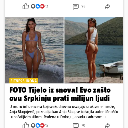
12
98
FITNESS IKONA
FOTO Tijelo iz snova! Evo zašto
ovu Srpkinju prati milijun ljudi
U moru influencera koji svakodnevno osvajaju društvene mreže,
Anja Blagojević, poznatija kao Anja Blaa, se izdvojila autentičnošću
i upečatljivim stilom. Rođena u Doboju, a sada s adresom u
Dubaiju, Anja je spoj glamura, discipline i mladenačke energije
15
70