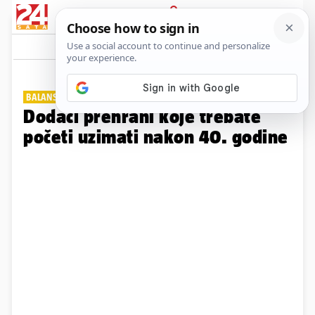
PRIJAVA
Galerija
Komentari
2
BALANS ORGANIZMA
Dodaci prehrani koje trebate
početi uzimati nakon 40. godine