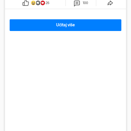
26
100
Učitaj više