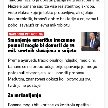
Također, važno je obratiti pažnju na zrelost banane.
Nezrele banane sadrže više rezistentnog škroba,
vrste vlakna koje je teško probavljivo, ali djeluje
kao prebiotik, hraneći dobre bakterije u crijevima i
poboljšavajući crijevnu mikrobiotu.
NAREDNIH PET GODINA
Smanjenje američke inozemne
pomoći moglo bi dovesti do 14
mil. smrtnih slučajeva u svijetu
Prema ayurvedi, tradicionalnoj indijskoj medicini,
banane se ne preporučuju prije spavanja jer mogu
potaknuti stvaranje sluzi i usporiti probavu.
Međutim, znanstveni dokazi koji potvrđuju ovu
tvrdnju ne postoje.
Za mršavljenje
Banane mogu biti korisne za kontrolu apetita i