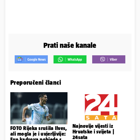
Prati naše kanale
Preporučeni članci
Najnovije vijesti iz
FOTO Rijeka srušila Ilves,
Hrvatske i svijeta |
ali mogla je i uvjerljivije:
24sata
Evo kadrova pobjede s