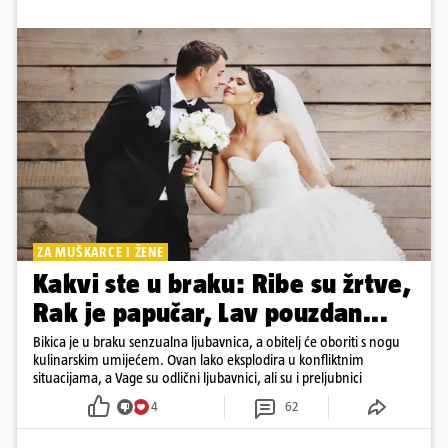
ZA MUŠKARCE I ŽENE
Kakvi ste u braku: Ribe su žrtve,
Rak je papučar, Lav pouzdan...
Bikica je u braku senzualna ljubavnica, a obitelj će oboriti s nogu
kulinarskim umijećem. Ovan lako eksplodira u konfliktnim
situacijama, a Vage su odlični ljubavnici, ali su i preljubnici
4
62