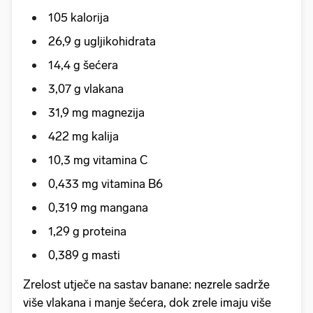
105 kalorija
26,9 g ugljikohidrata
14,4 g šećera
3,07 g vlakana
31,9 mg magnezija
422 mg kalija
10,3 mg vitamina C
0,433 mg vitamina B6
0,319 mg mangana
1,29 g proteina
0,389 g masti
Zrelost utječe na sastav banane: nezrele sadrže
više vlakana i manje šećera, dok zrele imaju više