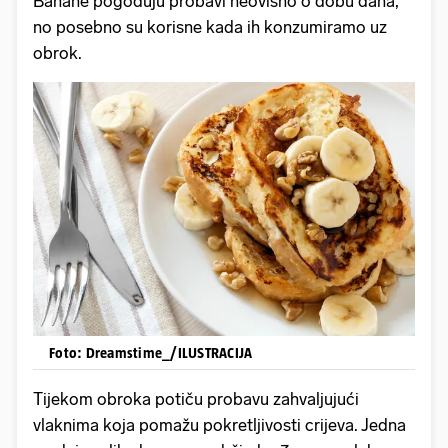
Banane pogoduju probavi neovisno o dobu dana,
no posebno su korisne kada ih konzumiramo uz
obrok.
Foto: Dreamstime_/ILUSTRACIJA
Tijekom obroka potiču probavu zahvaljujući
vlaknima koja pomažu pokretljivosti crijeva. Jedna