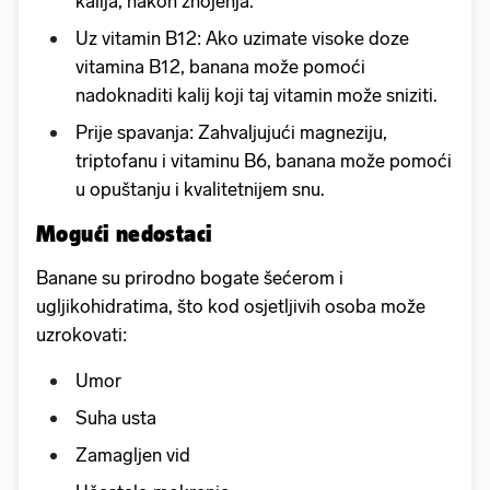
kalija, nakon znojenja.
Uz vitamin B12: Ako uzimate visoke doze
vitamina B12, banana može pomoći
nadoknaditi kalij koji taj vitamin može sniziti.
Prije spavanja: Zahvaljujući magneziju,
triptofanu i vitaminu B6, banana može pomoći
u opuštanju i kvalitetnijem snu.
Mogući nedostaci
Banane su prirodno bogate šećerom i
ugljikohidratima, što kod osjetljivih osoba može
uzrokovati:
Umor
Suha usta
Zamagljen vid