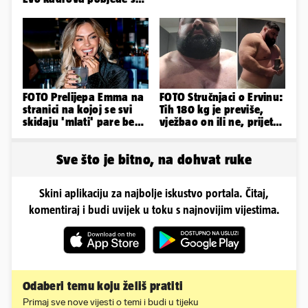
Rujevice
FOTO Prelijepa Emma na
FOTO Stručnjaci o Ervinu:
stranici na kojoj se svi
Tih 180 kg je previše,
skidaju 'mlati' pare bez
vježbao on ili ne, prijete
'prodaje tijela'
mu mnoge komplikacije
Sve što je bitno, na dohvat ruke
Skini aplikaciju za najbolje iskustvo portala. Čitaj,
komentiraj i budi uvijek u toku s najnovijim vijestima.
Odaberi temu koju želiš pratiti
Primaj sve nove vijesti o temi i budi u tijeku