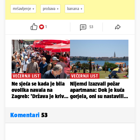
mršavljenje
probava
banana
1
53
Komentari
53