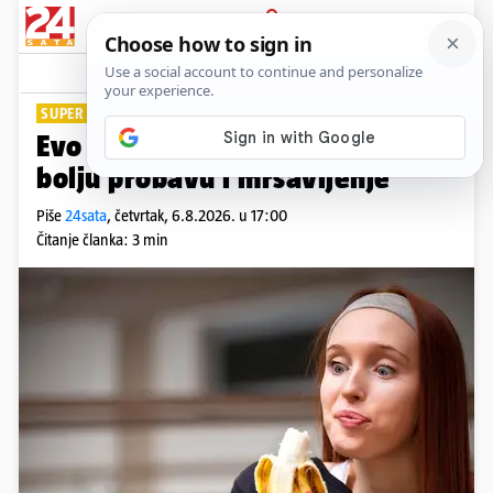
PRIJAVA
Lifestyle
Komentari
53
SUPER NAMIRNICA
Evo kada u danu jesti bananu za
bolju probavu i mršavljenje
Piše
24sata
,
četvrtak, 6.8.2026. u 17:00
Čitanje članka: 3 min