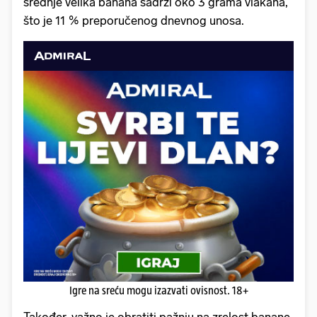
srednje velika banana sadrži oko 3 grama vlakana,
što je 11 % preporučenog dnevnog unosa.
Igre na sreću mogu izazvati ovisnost. 18+