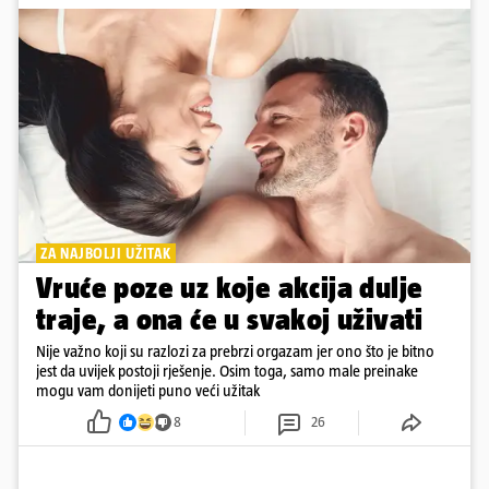
ZA NAJBOLJI UŽITAK
Vruće poze uz koje akcija dulje
traje, a ona će u svakoj uživati
Nije važno koji su razlozi za prebrzi orgazam jer ono što je bitno
jest da uvijek postoji rješenje. Osim toga, samo male preinake
mogu vam donijeti puno veći užitak
8
26