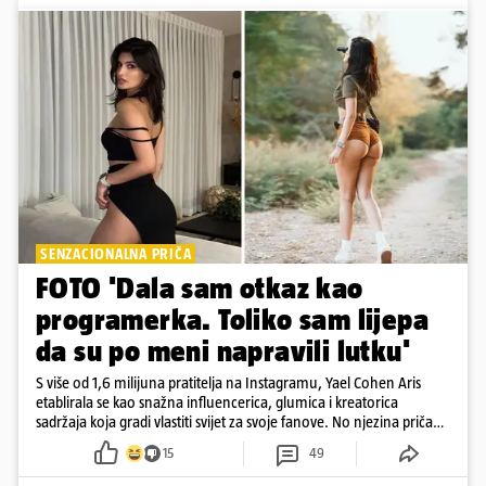
SENZACIONALNA PRIČA
FOTO 'Dala sam otkaz kao
programerka. Toliko sam lijepa
da su po meni napravili lutku'
S više od 1,6 milijuna pratitelja na Instagramu, Yael Cohen Aris
etablirala se kao snažna influencerica, glumica i kreatorica
sadržaja koja gradi vlastiti svijet za svoje fanove. No njezina priča
pokazuje da online slava dolazi i s neočekivanim izazovima
15
49