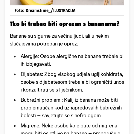
Foto: Dreamstime_/ILUSTRACIJA
Tko bi trebao biti oprezan s bananama?
Banane su sigurne za većinu ljudi, ali u nekim
slučajevima potreban je oprez:
Alergije: Osobe alergične na banane trebale bi
ih izbjegavati.
Dijabetes: Zbog visokog udjela ugljikohidrata,
osobe s dijabetesom trebale bi ograničiti unos
i konzultirati se s liječnikom.
Bubrežni problemi: Kalij iz banana može biti
problematičan kod uznapredovalih bubrežnih
bolesti – savjetujte se s nefrologom.
Migrene: Neke osobe koje pate od migrena
mogu biti osjetljive na banane – preporučuje