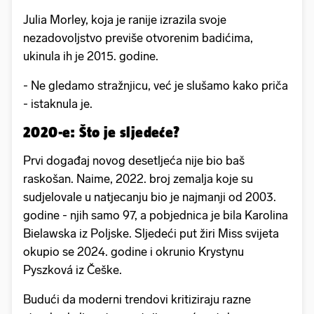
Julia Morley, koja je ranije izrazila svoje
nezadovoljstvo previše otvorenim badićima,
ukinula ih je 2015. godine.
- Ne gledamo stražnjicu, već je slušamo kako priča
- istaknula je.
2020-e: Što je sljedeće?
Prvi događaj novog desetljeća nije bio baš
raskošan. Naime, 2022. broj zemalja koje su
sudjelovale u natjecanju bio je najmanji od 2003.
godine - njih samo 97, a pobjednica je bila Karolina
Bielawska iz Poljske. Sljedeći put žiri Miss svijeta
okupio se 2024. godine i okrunio Krystynu
Pyszková iz Češke.
Budući da moderni trendovi kritiziraju razne