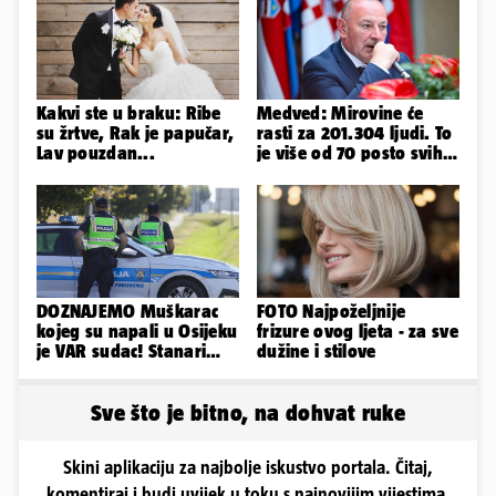
Kakvi ste u braku: Ribe
Medved: Mirovine će
su žrtve, Rak je papučar,
rasti za 201.304 ljudi. To
Lav pouzdan...
je više od 70 posto svih
branitelja
DOZNAJEMO Muškarac
FOTO Najpoželjnije
kojeg su napali u Osijeku
frizure ovog ljeta - za sve
je VAR sudac! Stanari
dužine i stilove
ulice su ga spasili...
Sve što je bitno, na dohvat ruke
Skini aplikaciju za najbolje iskustvo portala. Čitaj,
komentiraj i budi uvijek u toku s najnovijim vijestima.