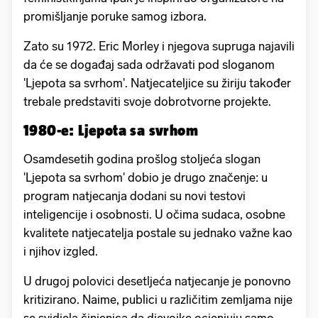
promišljanje poruke samog izbora.
Zato su 1972. Eric Morley i njegova supruga najavili
da će se događaj sada održavati pod sloganom
'Ljepota sa svrhom'. Natjecateljice su žiriju također
trebale predstaviti svoje dobrotvorne projekte.
1980-e: Ljepota sa svrhom
Osamdesetih godina prošlog stoljeća slogan
'Ljepota sa svrhom' dobio je drugo značenje: u
program natjecanja dodani su novi testovi
inteligencije i osobnosti. U očima sudaca, osobne
kvalitete natjecatelja postale su jednako važne kao
i njihov izgled.
U drugoj polovici desetljeća natjecanje je ponovno
kritizirano. Naime, publici u različitim zemljama nije
se svidjela činjenica da djevojke ocjenjuju samo