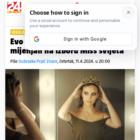
PRIJAVA
Lifestyle
Komentari
0
IDEALAN IZGLED
Evo kako su se standardi ljepote
mijenjali na izboru Miss svijeta
Piše
Dubravka Prpić Znaor
,
četvrtak, 11.4.2024. u 20:00