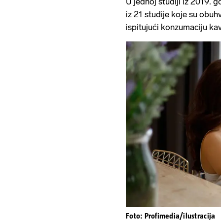
U jednoj studiji iz 2019. g
iz 21 studije koje su obuhv
ispitujući konzumaciju kav
Foto: Profimedia/ilustracija