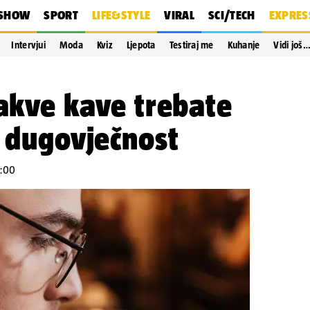
SHOW
SPORT
LIFE&STYLE
VIRAL
SCI/TECH
EXPRES
Intervjui
Moda
Kviz
Ljepota
Testiraj me
Kuhanje
Vidi još
kakve kave trebate
a dugovječnost
8:00