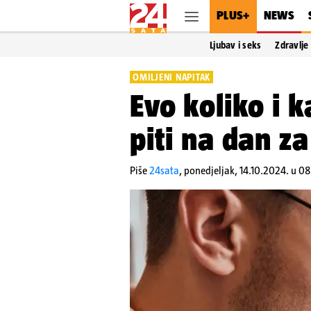
PLUS+
NEWS
Ljubav i seks
Zdravlje
OMILJENI NAPITAK
Evo koliko i 
piti na dan z
Piše
24sata
,
ponedjeljak, 14.10.2024. u 0