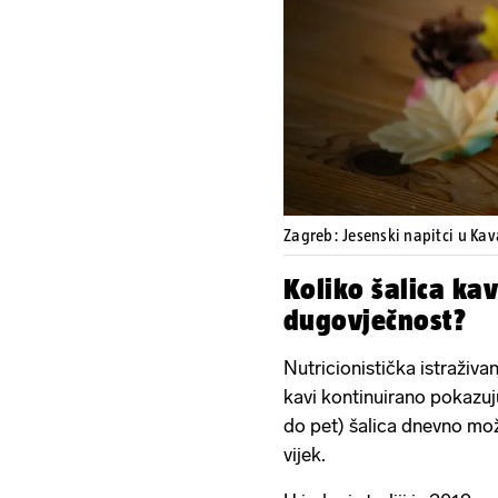
Zagreb: Jesenski napitci u Ka
Koliko šalica k
dugovječnost?
Nutricionistička istraživa
kavi kontinuirano pokazuju
do pet) šalica dnevno mož
vijek.