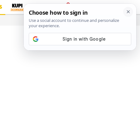
S
PRIJAVA
…