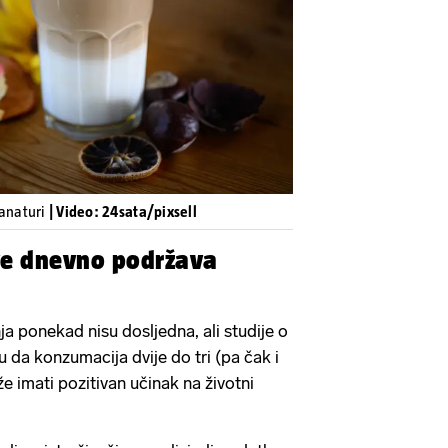
Pokretanje videa...
vanaturi
| Video: 24sata/pixsell
ave dnevno podržava
nja ponekad nisu dosljedna, ali studije o
 da konzumacija dvije do tri (pa čak i
e imati pozitivan učinak na životni