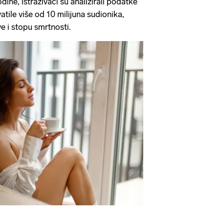
odine, istraživači su analizirali podatke
atile više od 10 milijuna sudionika,
e i stopu smrtnosti.