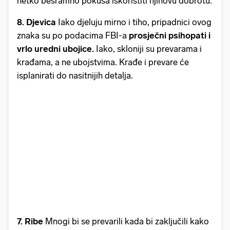
netko besramno pokuša iskoristiti njihovu dobrotu.
8. Djevica
Iako djeluju mirno i tiho, pripadnici ovog
znaka su po podacima FBI-a
prosječni psihopati i
vrlo uredni ubojice.
Iako, skloniji su prevarama i
krađama, a ne ubojstvima. Krađe i prevare će
isplanirati do nasitnijih detalja.
7. Ribe
Mnogi bi se prevarili kada bi zaključili kako