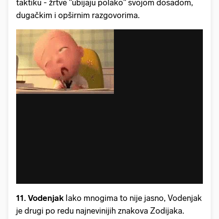
taktiku - žrtve "ubijaju polako" svojom dosadom,
dugačkim i opširnim razgovorima.
11. Vodenjak
Iako mnogima to nije jasno, Vodenjak
je drugi po redu najnevinijih znakova Zodijaka.