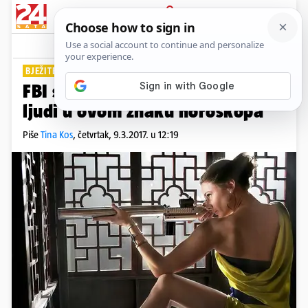
PRIJAVA
Lifestyle
Komentari
281
BJEŽITE OD NJIH
FBI statistika: Najopasniji su
ljudi u ovom znaku horoskopa
Piše
Tina Kos
,
četvrtak, 9.3.2017. u 12:19