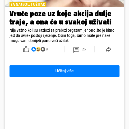
ZA NAJBOLJI UŽITAK
Vruće poze uz koje akcija dulje
traje, a ona će u svakoj uživati
Nije važno koji su razlozi za prebrzi orgazam jer ono što je bitno
jest da uvijek postoji rješenje. Osim toga, samo male preinake
mogu vam donijeti puno veći užitak
8
26
Učitaj više