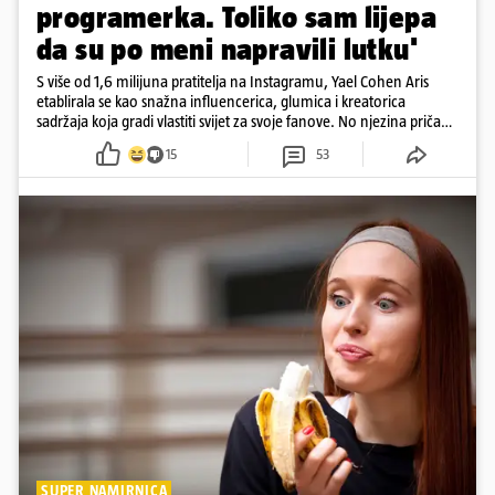
programerka. Toliko sam lijepa
da su po meni napravili lutku'
S više od 1,6 milijuna pratitelja na Instagramu, Yael Cohen Aris
etablirala se kao snažna influencerica, glumica i kreatorica
sadržaja koja gradi vlastiti svijet za svoje fanove. No njezina priča
pokazuje da online slava dolazi i s neočekivanim izazovima
15
53
SUPER NAMIRNICA