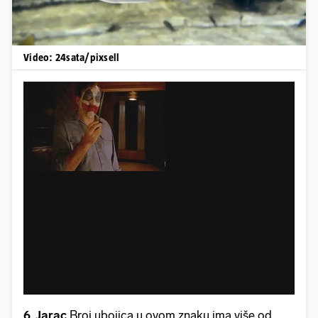
Video: 24sata/pixsell
6. Jarac
Broj ubojica u ovom znaku ima više od