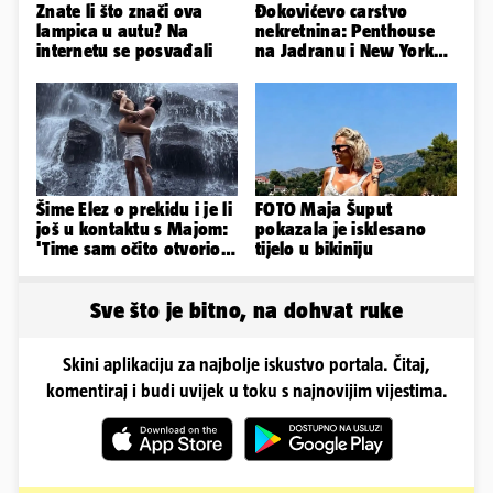
Znate li što znači ova
Đokovićevo carstvo
lampica u autu? Na
nekretnina: Penthouse
internetu se posvađali
na Jadranu i New Yorku,
španjolska vila, hoteli...
Šime Elez o prekidu i je li
FOTO Maja Šuput
još u kontaktu s Majom:
pokazala je isklesano
'Time sam očito otvorio
tijelo u bikiniju
Pandorinu kutiju'
Sve što je bitno, na dohvat ruke
Skini aplikaciju za najbolje iskustvo portala. Čitaj,
komentiraj i budi uvijek u toku s najnovijim vijestima.