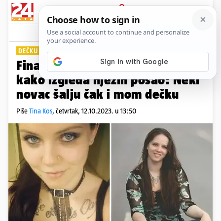
PRIJAVA
Lifestyle
Komentari
3
DEČKU NE SMETA
Financijska domina opisala je
kako izgleda njezin posao: Neki
novac šalju čak i mom dečku
Piše
Tina Kos
,
četvrtak, 12.10.2023. u 13:50