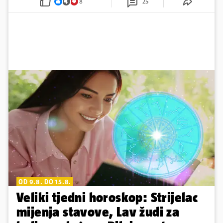
8
25
OD 9.8. DO 15.8.
Veliki tjedni horoskop: Strijelac
mijenja stavove, Lav žudi za