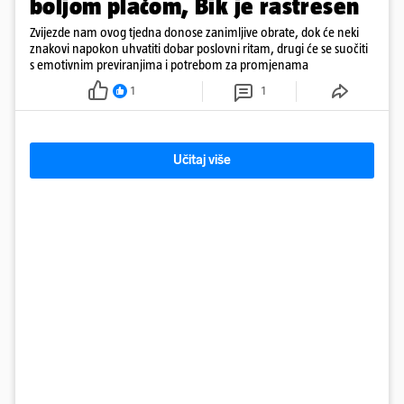
boljom plaćom, Bik je rastresen
Zvijezde nam ovog tjedna donose zanimljive obrate, dok će neki
znakovi napokon uhvatiti dobar poslovni ritam, drugi će se suočiti
s emotivnim previranjima i potrebom za promjenama
1
1
Učitaj više