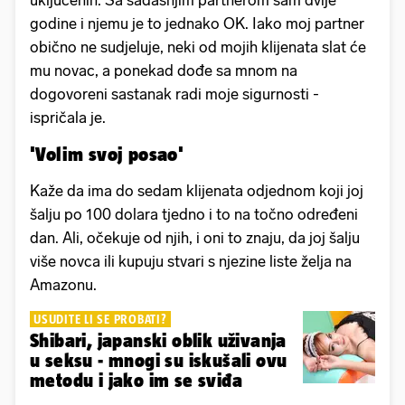
uključenih. Sa sadašnjim partnerom sam dvije
godine i njemu je to jednako OK. Iako moj partner
obično ne sudjeluje, neki od mojih klijenata slat će
mu novac, a ponekad dođe sa mnom na
dogovoreni sastanak radi moje sigurnosti -
ispričala je.
'Volim svoj posao'
Kaže da ima do sedam klijenata odjednom koji joj
šalju po 100 dolara tjedno i to na točno određeni
dan. Ali, očekuje od njih, i oni to znaju, da joj šalju
više novca ili kupuju stvari s njezine liste želja na
Amazonu.
USUDITE LI SE PROBATI?
Shibari, japanski oblik uživanja
u seksu - mnogi su iskušali ovu
metodu i jako im se sviđa