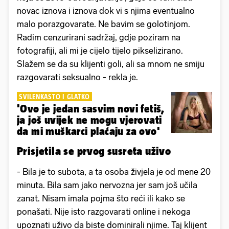
novac iznova i iznova dok vi s njima eventualno
malo porazgovarate. Ne bavim se golotinjom.
Radim cenzurirani sadržaj, gdje poziram na
fotografiji, ali mi je cijelo tijelo pikselizirano.
Slažem se da su klijenti goli, ali sa mnom ne smiju
razgovarati seksualno - rekla je.
SVILENKASTO I GLATKO
'Ovo je jedan sasvim novi fetiš,
ja još uvijek ne mogu vjerovati
da mi muškarci plaćaju za ovo'
Prisjetila se prvog susreta uživo
- Bila je to subota, a ta osoba živjela je od mene 20
minuta. Bila sam jako nervozna jer sam još učila
zanat. Nisam imala pojma što reći ili kako se
ponašati. Nije isto razgovarati online i nekoga
upoznati uživo da biste dominirali njime. Taj klijent