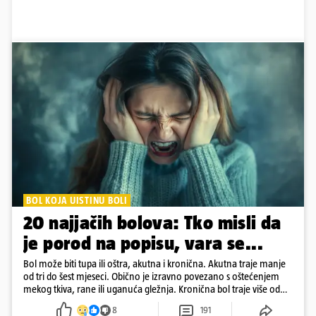
BOL KOJA UISTINU BOLI
20 najjačih bolova: Tko misli da
je porod na popisu, vara se...
Bol može biti tupa ili oštra, akutna i kronična. Akutna traje manje
od tri do šest mjeseci. Obično je izravno povezano s oštećenjem
mekog tkiva, rane ili uganuća gležnja. Kronična bol traje više od
šest mjeseci
8
191