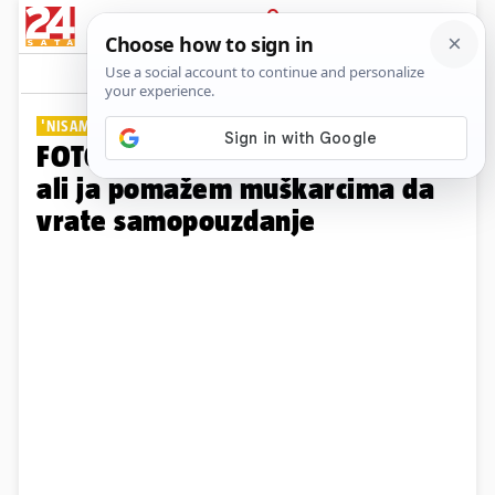
PRIJAVA
Galerija
Komentari
18
'NISAM KAO DRUGE'
FOTO Svi mi kažu da sam laka,
ali ja pomažem muškarcima da
vrate samopouzdanje