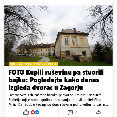
DVORAC SVETI KRIŽ ZAČRETJE
FOTO Kupili ruševinu pa stvorili
bajku: Pogledajte kako danas
izgleda dvorac u Zagorju
Dvorac Sveti Križ Začretje barokni je dvorac u mjestu Sveti Križ
Začretje koji je nakon godina propadanja obnovila obitelj Flögel-
Mršić. Danas služi kao njihov dom i čuva vrijednu kulturnu baštinu
davno zaboravljenog vremena
5
7