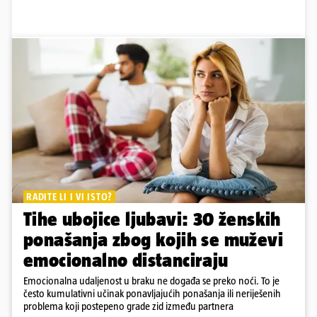
RADITE LI I VI ISTO?
Tihe ubojice ljubavi: 30 ženskih
ponašanja zbog kojih se muževi
emocionalno distanciraju
Emocionalna udaljenost u braku ne događa se preko noći. To je
često kumulativni učinak ponavljajućih ponašanja ili neriješenih
problema koji postepeno grade zid između partnera