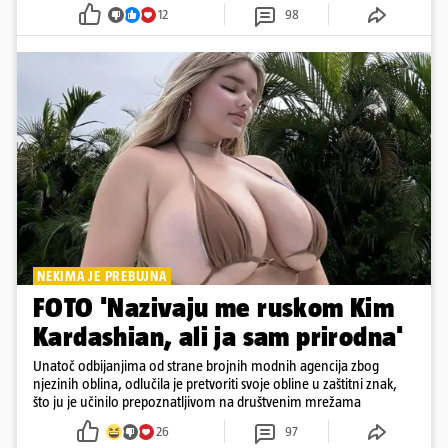
12
98
NEKIMA JE PREBUJNA
FOTO 'Nazivaju me ruskom Kim
Kardashian, ali ja sam prirodna'
Unatoč odbijanjima od strane brojnih modnih agencija zbog
njezinih oblina, odlučila je pretvoriti svoje obline u zaštitni znak,
što ju je učinilo prepoznatljivom na društvenim mrežama
26
97