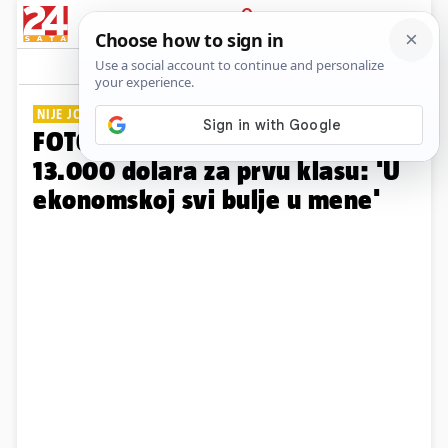
PRIJAVA
Galerija
Komentari
39
NIJE JOJ LAKO...
FOTO Toliko je zgodna da plaća
13.000 dolara za prvu klasu: 'U
ekonomskoj svi bulje u mene'