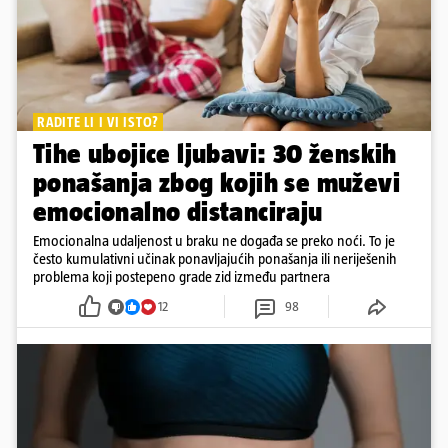
RADITE LI I VI ISTO?
Tihe ubojice ljubavi: 30 ženskih
ponašanja zbog kojih se muževi
emocionalno distanciraju
Emocionalna udaljenost u braku ne događa se preko noći. To je
često kumulativni učinak ponavljajućih ponašanja ili neriješenih
problema koji postepeno grade zid između partnera
12
98