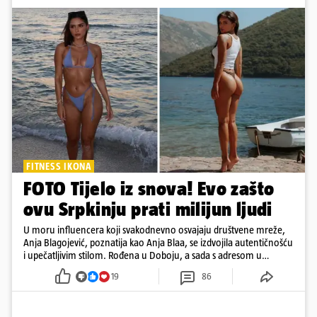
FITNESS IKONA
FOTO Tijelo iz snova! Evo zašto
ovu Srpkinju prati milijun ljudi
U moru influencera koji svakodnevno osvajaju društvene mreže,
Anja Blagojević, poznatija kao Anja Blaa, se izdvojila autentičnošću
i upečatljivim stilom. Rođena u Doboju, a sada s adresom u
Dubaiju, Anja je spoj glamura, discipline i mladenačke energije
19
86