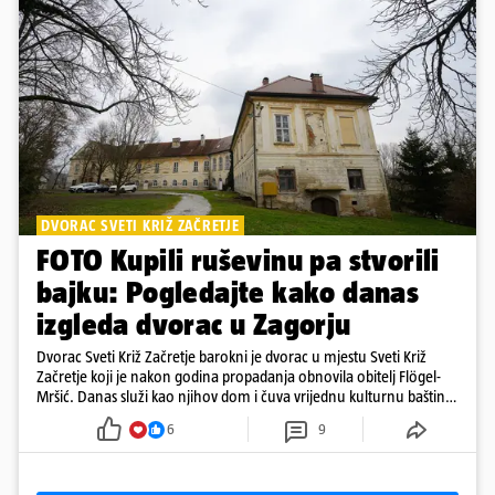
DVORAC SVETI KRIŽ ZAČRETJE
FOTO Kupili ruševinu pa stvorili
bajku: Pogledajte kako danas
izgleda dvorac u Zagorju
Dvorac Sveti Križ Začretje barokni je dvorac u mjestu Sveti Križ
Začretje koji je nakon godina propadanja obnovila obitelj Flögel-
Mršić. Danas služi kao njihov dom i čuva vrijednu kulturnu baštinu
davno zaboravljenog vremena
6
9