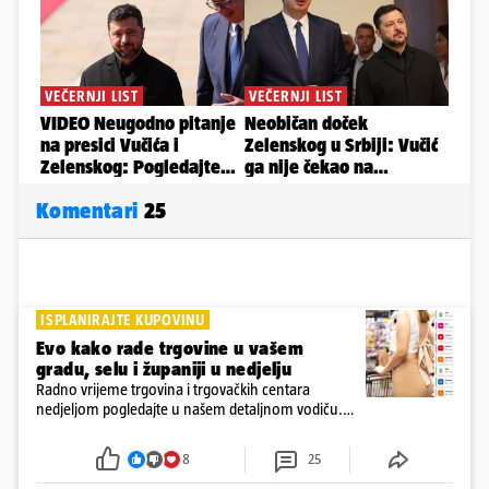
Komentari
25
ISPLANIRAJTE KUPOVINU
Evo kako rade trgovine u vašem
gradu, selu i županiji u nedjelju
Radno vrijeme trgovina i trgovačkih centara
nedjeljom pogledajte u našem detaljnom vodiču.
Trgovine smiju raditi 16 nedjelja u godini, a trgovine
i šoping centri sami biraju koje će to nedjelje biti
8
25