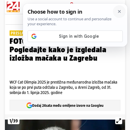
PRIJAVA
Galerija
Komentari
25
PRESLATKE SU!
FOTO Za sve mačkoljupce:
Pogledajte kako je izgledala
izložba mačaka u Zagrebu
WCF Cat Olimpia 2025 je prestižna međunarodna izložba mačaka
koja se po prvi puta održala u Zagrebu, u Areni Zagreb, od 31.
svibnja do 1. lipnja 2025. godine
Dodaj 24sata među omiljene izvore na Googleu
1/39