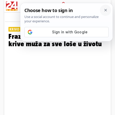
PRIJAVA
Galerija
Komentari
6
KRIVO PONAŠANJE
Fraze koje žene govore kada
krive muža za sve loše u životu