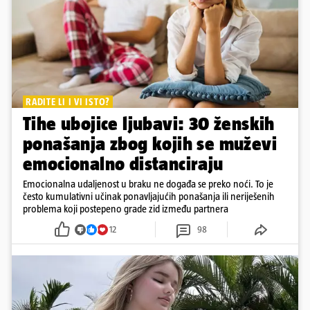
RADITE LI I VI ISTO?
Tihe ubojice ljubavi: 30 ženskih
ponašanja zbog kojih se muževi
emocionalno distanciraju
Emocionalna udaljenost u braku ne događa se preko noći. To je
često kumulativni učinak ponavljajućih ponašanja ili neriješenih
problema koji postepeno grade zid između partnera
12
98