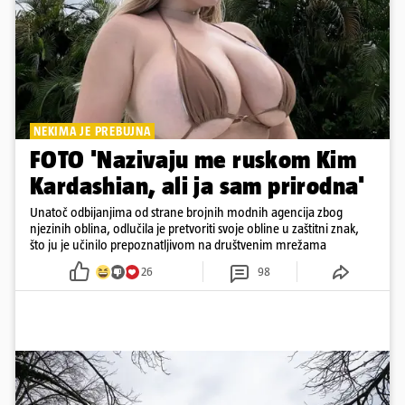
NEKIMA JE PREBUJNA
FOTO 'Nazivaju me ruskom Kim
Kardashian, ali ja sam prirodna'
Unatoč odbijanjima od strane brojnih modnih agencija zbog
njezinih oblina, odlučila je pretvoriti svoje obline u zaštitni znak,
što ju je učinilo prepoznatljivom na društvenim mrežama
26
98