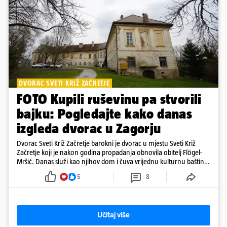
DVORAC SVETI KRIŽ ZAČRETJE
FOTO Kupili ruševinu pa stvorili
bajku: Pogledajte kako danas
izgleda dvorac u Zagorju
Dvorac Sveti Križ Začretje barokni je dvorac u mjestu Sveti Križ
Začretje koji je nakon godina propadanja obnovila obitelj Flögel-
Mršić. Danas služi kao njihov dom i čuva vrijednu kulturnu baštinu
davno zaboravljenog vremena
5
8
Učitaj više