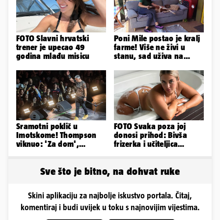
FOTO Slavni hrvatski
Poni Mile postao je kralj
trener je upecao 49
farme! Više ne živi u
godina mlađu misicu
stanu, sad uživa na
svom omiljenom - kauču
Sramotni poklič u
FOTO Svaka poza joj
Imotskome! Thompson
donosi prihod: Bivša
viknuo: 'Za dom',
frizerka i učiteljica
publika odgovorila:
oblinama je zapalila
'Spremni'
Instagram
Sve što je bitno, na dohvat ruke
Skini aplikaciju za najbolje iskustvo portala. Čitaj,
komentiraj i budi uvijek u toku s najnovijim vijestima.