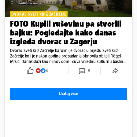
DVORAC SVETI KRIŽ ZAČRETJE
FOTO Kupili ruševinu pa stvorili
bajku: Pogledajte kako danas
izgleda dvorac u Zagorju
Dvorac Sveti Križ Začretje barokni je dvorac u mjestu Sveti Križ
Začretje koji je nakon godina propadanja obnovila obitelj Flögel-
Mršić. Danas služi kao njihov dom i čuva vrijednu kulturnu baštinu
davno zaboravljenog vremena
6
9
Učitaj više