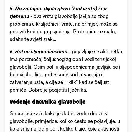
5. Na zadnjem dijelu glave (kod vrata) i na
tjemenu
-
ova vrsta glavobolje javlja se zbog
problema u kralježnici i vratu, na primjer, može se
pojaviti kod dugog sjedenja. Protegnite se malo,
udahnite svježi zrak...
6. Bol na sljepoočnicama
-
pojavljuje se ako netko
ima poremećaj čeljusnog zgloba i vodi tenzijskoj
glavobolji. Osim boli u sljepoočnicama, javljaju se i
bolovi uha, lica, poteškoće kod otvaranja i
zatvaranja usta, a čije se i "klik" kad se čeljust
pomiče. Dobro je posjetiti liječnika.
Vođenje dnevnika glavobolje
Stručnjaci kažu kako je dobro voditi dnevnik
glavobolje, primjerice, koliko često se pojavljuje, u
koje vrijeme, gdje boli, koliko traje, koje aktivnosti