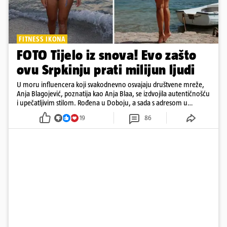
FITNESS IKONA
FOTO Tijelo iz snova! Evo zašto
ovu Srpkinju prati milijun ljudi
U moru influencera koji svakodnevno osvajaju društvene mreže,
Anja Blagojević, poznatija kao Anja Blaa, se izdvojila autentičnošću
i upečatljivim stilom. Rođena u Doboju, a sada s adresom u
Dubaiju, Anja je spoj glamura, discipline i mladenačke energije
19
86