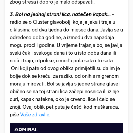
zbog stresa i dobro je malo odspavati.
3. Bol na jednoj strani lica, natečen kapak...
-
radio se o Cluster glavobolji koja je jaka i traje u
ciklusima od dva tjedna do mjesec dana. Javlja se u
određeno doba godine, a između dva napadaja
mogu proći i godine. U vrijeme trajanja boj se javlja
svaki čak i svakoga dana i to u isto doba dana ili
noći i traju, otprilike, između pola sata i tri sata.
Oni koji pate od ovog oblika primijetili su da im je
bolje dok se kreću, za razliku od onih s migrenom
moraju mirovati. Bol se javlja s jedne strane glave i
obično se na toj strani lica začepi nosnica ili iz nje
curi, kapak natekne, oko je crveno, lice i čelo se
znoji. Ovaj oblik pet puta je češći kod muškaraca,
piše
Vaše zdravlje
.