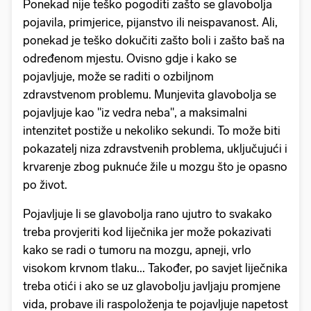
Ponekad nije teško pogoditi zašto se glavobolja
pojavila, primjerice, pijanstvo ili neispavanost. Ali,
ponekad je teško dokučiti zašto boli i zašto baš na
određenom mjestu. Ovisno gdje i kako se
pojavljuje, može se raditi o ozbiljnom
zdravstvenom problemu.
Munjevita glavobolja se
pojavljuje kao "iz vedra neba", a maksimalni
intenzitet postiže u nekoliko sekundi. To može biti
pokazatelj niza zdravstvenih problema, uključujući i
krvarenje zbog puknuće žile u mozgu što je opasno
po život.
Pojavljuje li se glavobolja rano ujutro to svakako
treba provjeriti kod liječnika jer može pokazivati
kako se radi o tumoru na mozgu, apneji, vrlo
visokom krvnom tlaku... Također, p
o savjet liječnika
treba otići i ako se uz glavobolju javljaju promjene
vida, probave ili raspoloženja te pojavljuje
napetost