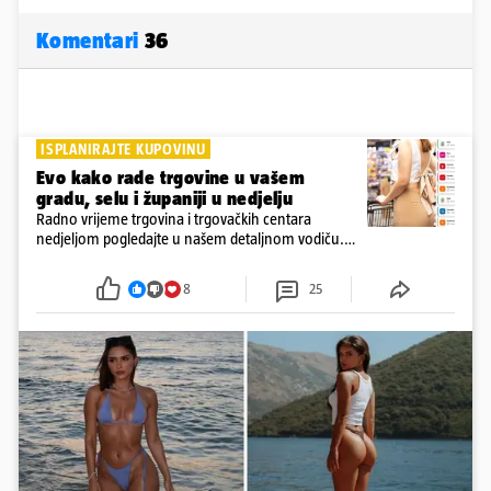
Komentari
36
ISPLANIRAJTE KUPOVINU
Evo kako rade trgovine u vašem
gradu, selu i županiji u nedjelju
Radno vrijeme trgovina i trgovačkih centara
nedjeljom pogledajte u našem detaljnom vodiču.
Trgovine smiju raditi 16 nedjelja u godini, a trgovine
i šoping centri sami biraju koje će to nedjelje biti
8
25