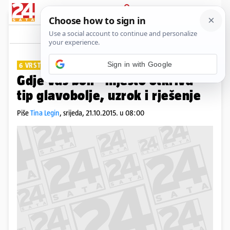
PRIJAVA
Lifestyle
Komentari
36
6 VRSTA
Gdje vas boli - mjesto otkriva
tip glavobolje, uzrok i rješenje
Piše
Tina Legin
,
srijeda, 21.10.2015. u 08:00