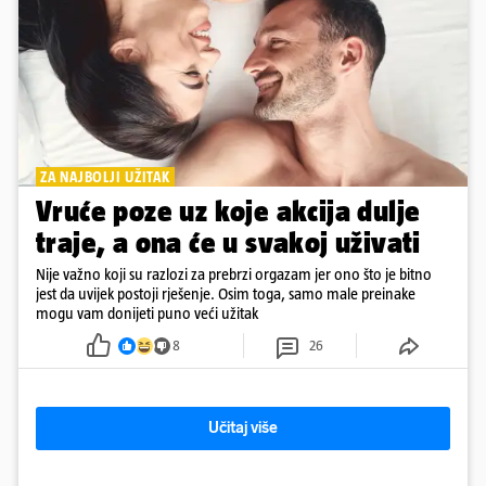
ZA NAJBOLJI UŽITAK
Vruće poze uz koje akcija dulje
traje, a ona će u svakoj uživati
Nije važno koji su razlozi za prebrzi orgazam jer ono što je bitno
jest da uvijek postoji rješenje. Osim toga, samo male preinake
mogu vam donijeti puno veći užitak
8
26
Učitaj više