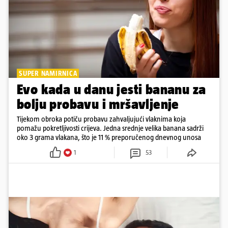
SUPER NAMIRNICA
Evo kada u danu jesti bananu za
bolju probavu i mršavljenje
Tijekom obroka potiču probavu zahvaljujući vlaknima koja
pomažu pokretljivosti crijeva. Jedna srednje velika banana sadrži
oko 3 grama vlakana, što je 11 % preporučenog dnevnog unosa
1
53