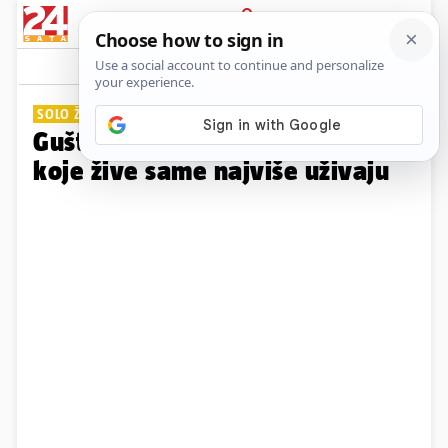
PRIJAVA
Galerija
Komentari
14
SOLO ŽIVOT
Gušti su gušti: Evo u čemu žene
koje žive same najviše uživaju