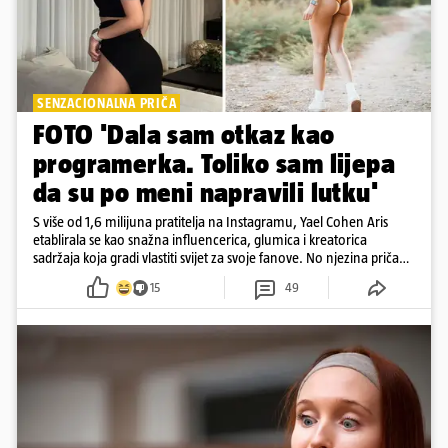
SENZACIONALNA PRIČA
FOTO 'Dala sam otkaz kao
programerka. Toliko sam lijepa
da su po meni napravili lutku'
S više od 1,6 milijuna pratitelja na Instagramu, Yael Cohen Aris
etablirala se kao snažna influencerica, glumica i kreatorica
sadržaja koja gradi vlastiti svijet za svoje fanove. No njezina priča
pokazuje da online slava dolazi i s neočekivanim izazovima
15
49