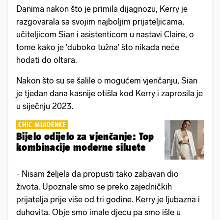
Danima nakon što je primila dijagnozu, Kerry je
razgovarala sa svojim najboljim prijateljicama,
učiteljicom Sian i asistenticom u nastavi Claire, o
tome kako je 'duboko tužna' što nikada neće
hodati do oltara.
Nakon što su se šalile o mogućem vjenčanju, Sian
je tjedan dana kasnije otišla kod Kerry i zaprosila je
u siječnju 2023.
CHIC MLADENKE
Bijelo odijelo za vjenčanje: Top
kombinacije moderne siluete
- Nisam željela da propusti tako zabavan dio
života. Upoznale smo se preko zajedničkih
prijatelja prije više od tri godine. Kerry je ljubazna i
duhovita. Obje smo imale djecu pa smo išle u