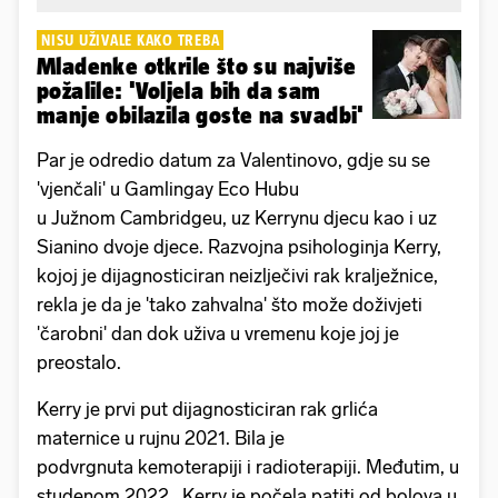
NISU UŽIVALE KAKO TREBA
Mladenke otkrile što su najviše
požalile: 'Voljela bih da sam
manje obilazila goste na svadbi'
Par je odredio datum za Valentinovo, gdje su se
'vjenčali' u Gamlingay Eco Hubu
u Južnom Cambridgeu, uz Kerrynu djecu kao i uz
Sianino dvoje djece. Razvojna psihologinja Kerry,
kojoj je dijagnosticiran neizlječivi rak kralježnice,
rekla je da je 'tako zahvalna' što može doživjeti
'čarobni' dan dok uživa u vremenu koje joj je
preostalo.
Kerry je prvi put dijagnosticiran rak grlića
maternice u rujnu 2021. Bila je
podvrgnuta kemoterapiji i radioterapiji. Međutim, u
studenom 2022., Kerry je počela patiti od bolova u