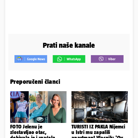
Prati naše kanale
Preporučeni članci
FOTO Jelenu je
TURISTI IZ PAKLA Nijemci
zlostavljao otac,
u Istri mu zapalili
dobivala je i vraćala
apartman! Vlasnik: 'Ovo