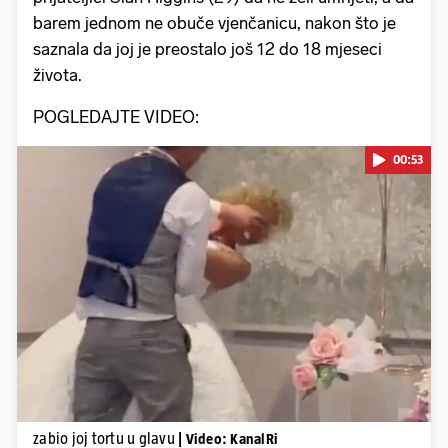
barem jednom ne obuče vjenčanicu, nakon što je
saznala da joj je preostalo još 12 do 18 mjeseci
života.
POGLEDAJTE VIDEO:
00:53
Pokretanje videa...
zabio joj tortu u glavu
| Video: KanalRi