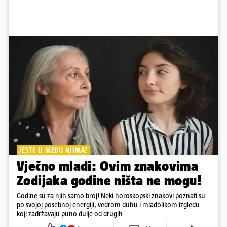
JESTE LI MEĐU NJIMA?
Vječno mladi: Ovim znakovima
Zodijaka godine ništa ne mogu!
Godine su za njih samo broj! Neki horoskopski znakovi poznati su
po svojoj posebnoj energiji, vedrom duhu i mladolikom izgledu
koji zadržavaju puno dulje od drugih