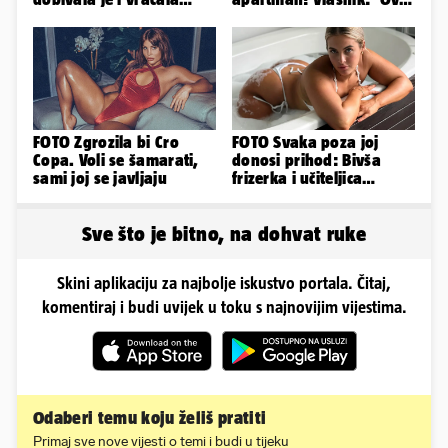
kilograme: 'Brutalno me
je danas postala tortura'
tukao šakama'
FOTO Zgrozila bi Cro
FOTO Svaka poza joj
Copa. Voli se šamarati,
donosi prihod: Bivša
sami joj se javljaju
frizerka i učiteljica
oblinama je zapalila
Instagram
Sve što je bitno, na dohvat ruke
Skini aplikaciju za najbolje iskustvo portala. Čitaj,
komentiraj i budi uvijek u toku s najnovijim vijestima.
Odaberi temu koju želiš pratiti
Primaj sve nove vijesti o temi i budi u tijeku