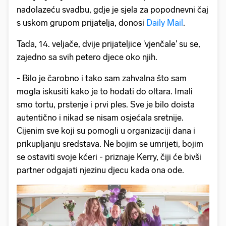
nadolazeću svadbu, gdje je sjela za popodnevni čaj
s uskom grupom prijatelja, donosi
Daily Mail
.
Tada, 14. veljače, dvije prijateljice 'vjenčale' su se,
zajedno sa svih petero djece oko njih.
- Bilo je čarobno i tako sam zahvalna što sam
mogla iskusiti kako je to hodati do oltara. Imali
smo tortu, prstenje i prvi ples. Sve je bilo doista
autentično i nikad se nisam osjećala sretnije.
Cijenim sve koji su pomogli u organizaciji dana i
prikupljanju sredstava. Ne bojim se umrijeti, bojim
se ostaviti svoje kćeri - priznaje Kerry, čiji će bivši
partner odgajati njezinu djecu kada ona ode.