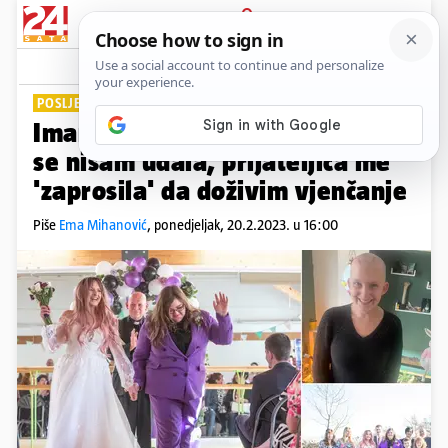
PRIJAVA
Lifestyle
Komentari
13
POSLJEDNJA ŽELJA
Imam još godinu života i nikad
se nisam udala, prijateljica me
'zaprosila' da doživim vjenčanje
Piše
Ema Mihanović
,
ponedjeljak, 20.2.2023. u 16:00