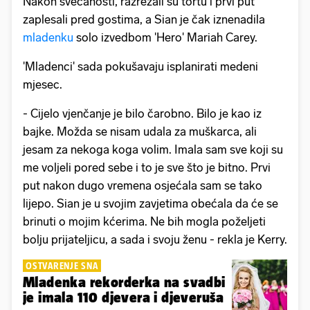
Nakon svečanosti, razrezali su tortu i prvi put
zaplesali pred gostima, a Sian je čak iznenadila
mladenku
solo izvedbom 'Hero' Mariah Carey.
'Mladenci' sada pokušavaju isplanirati medeni
mjesec.
- Cijelo vjenčanje je bilo čarobno. Bilo je kao iz
bajke. Možda se nisam udala za muškarca, ali
jesam za nekoga koga volim. Imala sam sve koji su
me voljeli pored sebe i to je sve što je bitno. Prvi
put nakon dugo vremena osjećala sam se tako
lijepo. Sian je u svojim zavjetima obećala da će se
brinuti o mojim kćerima. Ne bih mogla poželjeti
bolju prijateljicu, a sada i svoju ženu - rekla je Kerry.
OSTVARENJE SNA
Mladenka rekorderka na svadbi
je imala 110 djevera i djeveruša