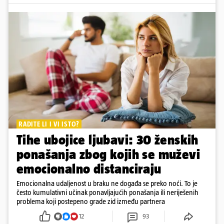
RADITE LI I VI ISTO?
Tihe ubojice ljubavi: 30 ženskih
ponašanja zbog kojih se muževi
emocionalno distanciraju
Emocionalna udaljenost u braku ne događa se preko noći. To je
često kumulativni učinak ponavljajućih ponašanja ili neriješenih
problema koji postepeno grade zid između partnera
12
93