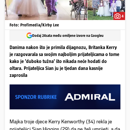
4
Foto: Profimedia/Kirby Lee
Dodaj 24sata među omiljene izvore na Googleu
Danima nakon što je primila dijagnozu, Britanka Kerry
je razgovarala sa svojim najboljim prijateljicama o tome
kako je 'duboko tužna' što nikada neće hodati do
oltara. Prijateljica Sian ju je tjedan dana kasnije
zaprosila
Majka troje djece Kerry Kenworthy (34) rekla je
prijateljici Sian Higgins (29) da ne želi umrijeti, a da