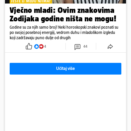
JESTE LI MEĐU NJIMA?
Vječno mladi: Ovim znakovima
Zodijaka godine ništa ne mogu!
Godine su za njih samo broj! Neki horoskopski znakovi poznati su
po svojoj posebnoj energiji, vedrom duhu i mladolikom izgledu
koji zadržavaju puno dulje od drugih
4
44
Učitaj više