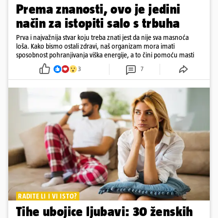
Prema znanosti, ovo je jedini
način za istopiti salo s trbuha
Prva i najvažnija stvar koju treba znati jest da nije sva masnoća
loša. Kako bismo ostali zdravi, naš organizam mora imati
sposobnost pohranjivanja viška energije, a to čini pomoću masti
3
7
RADITE LI I VI ISTO?
Tihe ubojice ljubavi: 30 ženskih