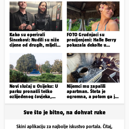
Kako su operirali
FOTO Grudnjaci su
Šincekovi: Nudili su niže
precijenjeni: Halle Berry
cijene od drugih, mljeli
pokazala dekolte u
su otpad pa zakapali...
zavodljivoj satenskoj
haljinici
Novi slučaj u Osijeku: U
Nijemci mu zapalili
parku pronašli teško
apartman. Šteta je
ozlijeđenog čovjeka,
ogromna, a potom ga je
prevezen je u bolnicu
šokirao i e-mail od
Bookinga
Sve što je bitno, na dohvat ruke
Skini aplikaciju za najbolje iskustvo portala. Čitaj,