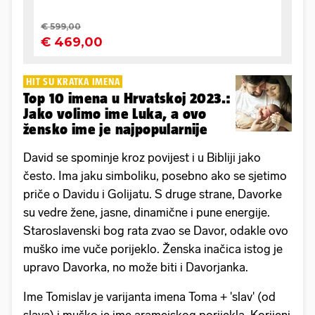
HIT SU KRATKA IMENA
Top 10 imena u Hrvatskoj 2023.:
Jako volimo ime Luka, a ovo
žensko ime je najpopularnije
David se spominje kroz povijest i u Bibliji jako
često. Ima jaku simboliku, posebno ako se sjetimo
priče o Davidu i Golijatu. S druge strane, Davorke
su vedre žene, jasne, dinamične i pune energije.
Staroslavenski bog rata zvao se Davor, odakle ovo
muško ime vuče porijeklo. Ženska inačica istog je
upravo Davorka, no može biti i Davorjanka.
Ime Tomislav je varijanta imena Toma + 'slav' (od
slava) i muško je ime aramejskog porijekla. Korijeni