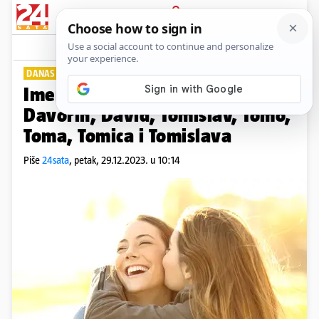
PRIJAVA
Lifestyle
Komentari
1
DANAS JE NJIHOV DAN!
Imendan slave Davorka, Davor,
Davorin, David, Tomislav, Tomo,
Toma, Tomica i Tomislava
Piše
24sata
,
petak, 29.12.2023. u 10:14