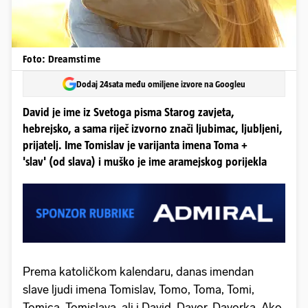
Foto: Dreamstime
Dodaj 24sata među omiljene izvore na Googleu
David je ime iz Svetoga pisma Starog zavjeta,
hebrejsko, a sama riječ izvorno znači ljubimac, ljubljeni,
prijatelj. Ime Tomislav je varijanta imena Toma +
'slav' (od slava) i muško je ime aramejskog porijekla
Prema katoličkom kalendaru, danas imendan
slave ljudi imena Tomislav, Tomo, Toma, Tomi,
Tomica, Tomislava, ali i David, Davor, Davorka. Ako