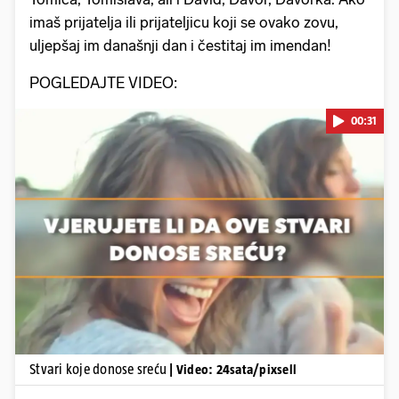
imaš prijatelja ili prijateljicu koji se ovako zovu,
uljepšaj im današnji dan i čestitaj im imendan!
POGLEDAJTE VIDEO:
00:31
Pokretanje videa...
Stvari koje donose sreću
| Video: 24sata/pixsell