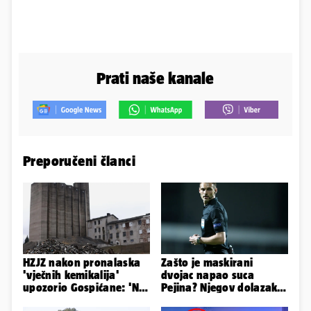
Prati naše kanale
Preporučeni članci
HZJZ nakon pronalaska
Zašto je maskirani
'vječnih kemikalija'
dvojac napao suca
upozorio Gospićane: 'Ne
Pejina? Njegov dolazak u
idite na odlagalište...'
Zračnu luku izazvao je