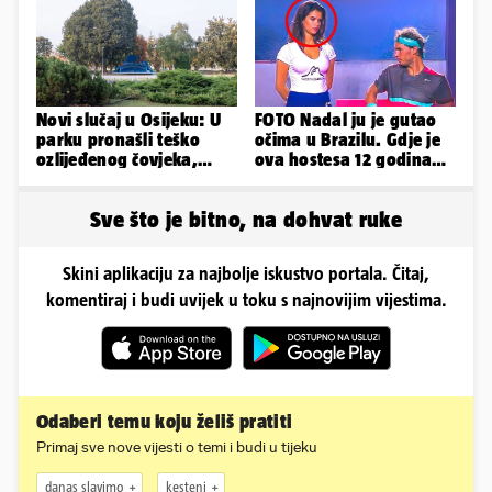
čuđenje
Novi slučaj u Osijeku: U
FOTO Nadal ju je gutao
parku pronašli teško
očima u Brazilu. Gdje je
ozlijeđenog čovjeka,
ova hostesa 12 godina
prevezen je u bolnicu
poslije i kako izgleda?
Sve što je bitno, na dohvat ruke
Skini aplikaciju za najbolje iskustvo portala. Čitaj,
komentiraj i budi uvijek u toku s najnovijim vijestima.
Odaberi temu koju želiš pratiti
Primaj sve nove vijesti o temi i budi u tijeku
danas slavimo
kesteni