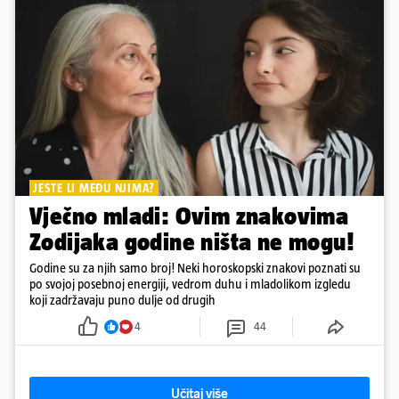
JESTE LI MEĐU NJIMA?
Vječno mladi: Ovim znakovima
Zodijaka godine ništa ne mogu!
Godine su za njih samo broj! Neki horoskopski znakovi poznati su
po svojoj posebnoj energiji, vedrom duhu i mladolikom izgledu
koji zadržavaju puno dulje od drugih
4
44
Učitaj više