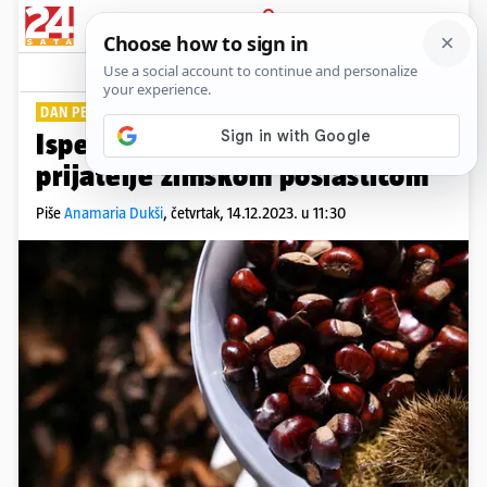
PRIJAVA
Lifestyle
Komentari
0
DAN PEČENIH KESTENA
Ispecite fine kestene i počastite
prijatelje zimskom poslasticom
Piše
Anamaria Dukši
,
četvrtak, 14.12.2023. u 11:30