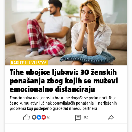
RADITE LI I VI ISTO?
Tihe ubojice ljubavi: 30 ženskih
ponašanja zbog kojih se muževi
emocionalno distanciraju
Emocionalna udaljenost u braku ne događa se preko noći. To je
često kumulativni učinak ponavljajućih ponašanja ili neriješenih
problema koji postepeno grade zid između partnera
12
92