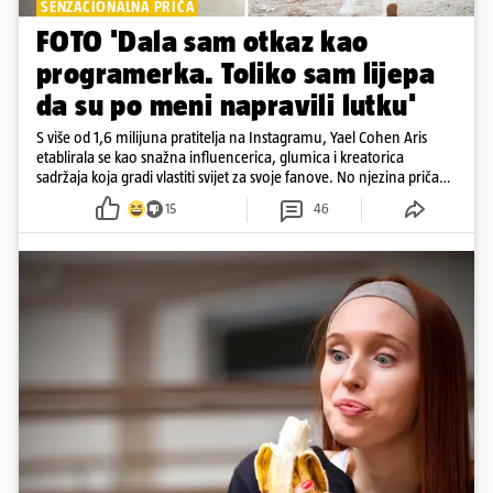
SENZACIONALNA PRIČA
FOTO 'Dala sam otkaz kao
programerka. Toliko sam lijepa
da su po meni napravili lutku'
S više od 1,6 milijuna pratitelja na Instagramu, Yael Cohen Aris
etablirala se kao snažna influencerica, glumica i kreatorica
sadržaja koja gradi vlastiti svijet za svoje fanove. No njezina priča
pokazuje da online slava dolazi i s neočekivanim izazovima
15
46