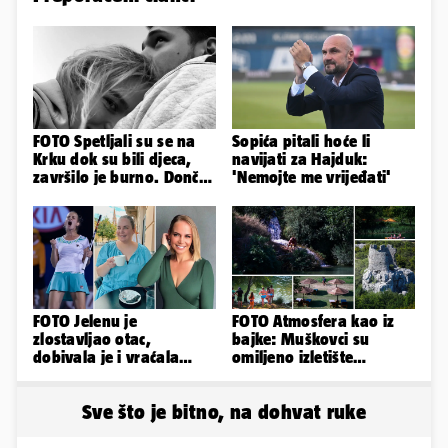
FOTO Spetljali su se na
Sopića pitali hoće li
Krku dok su bili djeca,
navijati za Hajduk:
završilo je burno. Dončić
'Nemojte me vrijeđati'
i Anamaria u novoj fazi
FOTO Jelenu je
FOTO Atmosfera kao iz
zlostavljao otac,
bajke: Muškovci su
dobivala je i vraćala
omiljeno izletište
kilograme: 'Brutalno me
Zadrana, pogledajte
tukao šakama'
zašto
Sve što je bitno, na dohvat ruke