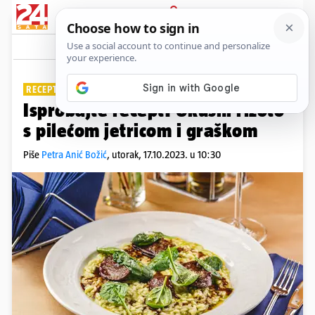
PRIJAVA
Lifestyle
Komentari
0
RECEPT DANA
Isprobajte recept: Ukusni rižoto
s pilećom jetricom i graškom
Piše
Petra Anić Božić
,
utorak, 17.10.2023. u 10:30