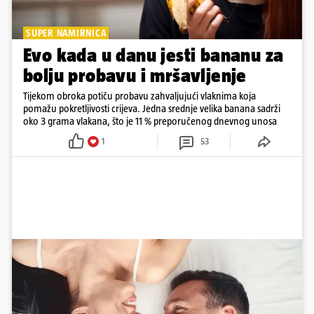
SUPER NAMIRNICA
Evo kada u danu jesti bananu za
bolju probavu i mršavljenje
Tijekom obroka potiču probavu zahvaljujući vlaknima koja
pomažu pokretljivosti crijeva. Jedna srednje velika banana sadrži
oko 3 grama vlakana, što je 11 % preporučenog dnevnog unosa
1
53