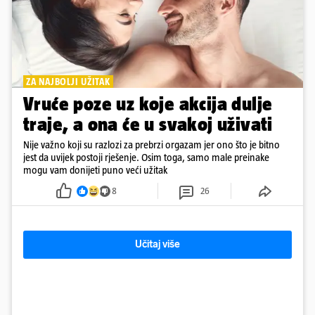
ZA NAJBOLJI UŽITAK
Vruće poze uz koje akcija dulje
traje, a ona će u svakoj uživati
Nije važno koji su razlozi za prebrzi orgazam jer ono što je bitno
jest da uvijek postoji rješenje. Osim toga, samo male preinake
mogu vam donijeti puno veći užitak
8
26
Učitaj više