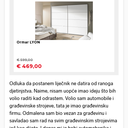
Odluka da postanem liječnik ne datira od ranoga
djetinjstva. Naime, nisam uopće imao ideju što bih
volio raditi kad odrastem. Volio sam automobile i
građevinske strojeve, tata je imao građevinsku
firmu. Odmalena sam bio vezan za građevinu i
savladao sam rad na svim građevinskim strojevima
još kao dijete. I danas mi je hobi automehanika i