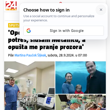
PRIJAVA
Lifestyle
Komentari
8
SPLITSKI KARDIOKIRURG
'Operirao sam srca i dok je bio
potres, slušam Metallicu, a
opušta me pranje prozora'
Piše
Martina Pauček Šljivak
,
subota, 28.9.2024. u 07:00