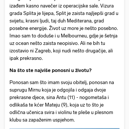
izađem kasno navečer iz operacijske sale. Vizura
grada Splita je lijepa, Split je zaista najljepši grad u
svijetu, krasni ljudi, taj duh Mediterana, grad
posebne energije. Život uz more je nešto posebno.
Imao sam to doduše i u Melbourneu, gdje je šetnja
uz ocean nešto zaista neopisivo. Ali ne bih tu
izostavio ni Zagreb, koji nudi nešto drugačije, ali
ipak prekrasno.
Na što ste najviše ponosni u životu?
Ponosan sam što imam svoju obitelj, ponosan na
suprugu Mirnu koja je odgojila i odgaja dvoje
prekrasne djece, sina Antu (11) - nogometaša i
odlikaša te kćer Mateju (9), koja uz to što je
odlična učenica svira i violinu te pleše u plesnom
klubu sa zapaženim uspjehom.