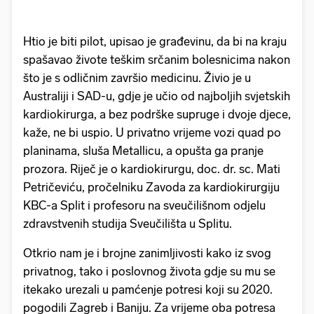
Htio je biti pilot, upisao je građevinu, da bi na kraju
spašavao živote teškim srčanim bolesnicima nakon
što je s odličnim završio medicinu. Živio je u
Australiji i SAD-u, gdje je učio od najboljih svjetskih
kardiokirurga, a bez podrške supruge i dvoje djece,
kaže, ne bi uspio. U privatno vrijeme vozi quad po
planinama, sluša Metallicu, a opušta ga pranje
prozora. Riječ je o kardiokirurgu, doc. dr. sc. Mati
Petričeviću, pročelniku Zavoda za kardiokirurgiju
KBC-a Split i profesoru na sveučilišnom odjelu
zdravstvenih studija Sveučilišta u Splitu.
Otkrio nam je i brojne zanimljivosti kako iz svog
privatnog, tako i poslovnog života gdje su mu se
itekako urezali u pamćenje potresi koji su 2020.
pogodili Zagreb i Baniju. Za vrijeme oba potresa