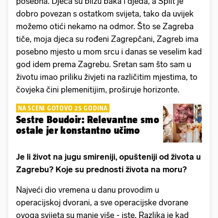
posebna. Djeca su blizu baka i djeda, a Split je
dobro povezan s ostatkom svijeta, tako da uvijek
možemo otići nekamo na odmor. Što se Zagreba
tiče, moja djeca su rođeni Zagrepčani, Zagreb ima
posebno mjesto u mom srcu i danas se veselim kad
god idem prema Zagrebu. Sretan sam što sam u
životu imao priliku živjeti na različitim mjestima, to
čovjeka čini plemenitijim, proširuje horizonte.
NA SCENI GOTOVO 25 GODINA
Sestre Boudoir: Relevantne smo
ostale jer konstantno učimo
Je li život na jugu smireniji, opušteniji od života u
Zagrebu? Koje su prednosti života na moru?
Najveći dio vremena u danu provodim u
operacijskoj dvorani, a sve operacijske dvorane
ovoga svijeta su manje više - iste. Razlika je kad