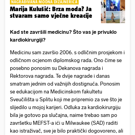
NAGRAĐIVANA MODNA DIZAJNERICA
Marija Kulušić: Brza moda? Ja
stvaram samo vječne kreacije
Kad ste završili medicinu? Što vas je privuklo
kardiokirurgiji?
Medicinu sam završio 2006. s odličnim prosjekom i
odličnom ocjenom diplomskog rada. Ono čime se
posebno ponosim su Dekanova nagrada i
Rektorova nagrada. Te dvije nagrade i danas
smatram jednim od važnijih dostignuća. Ponosim
se edukacijom na Medicinskom fakultetu
Sveučilišta u Splitu koji me pripremio za sve što je
slijedilo u mojoj karijeri. Odluka za kardiokirurgiju
bila je gotovo pa slučajna, naime trebao sam po
završetku MEFST-a ići u Milwaukee (SAD) raditi
kao istraživač, sve je bilo praktički dogovoreno, ali