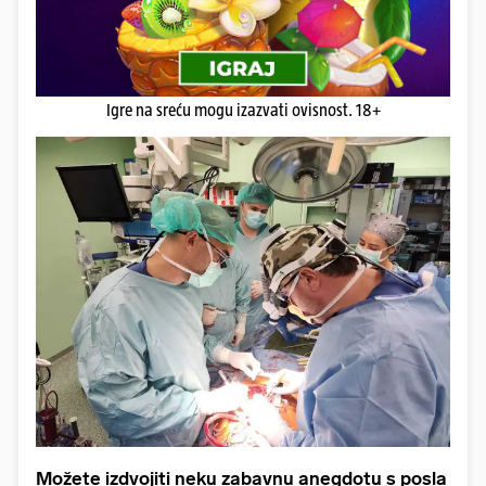
Igre na sreću mogu izazvati ovisnost. 18+
Možete izdvojiti neku zabavnu anegdotu s posla