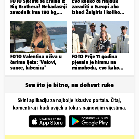
FOTO Sjećate se Ervina iz
Evo koliko će Hajduk
Big Brothera? Nekadašnji
zaraditi u Europi ako
zavodnik ima 180 kg,
izbaci Žalgiris i koliko
evo kako izgleda
ako izbori ligašku fazu
FOTO Valentina uživa u
FOTO Prije 11 godina
čarima ljeta: 'Valovi,
pjevala je himnu na
sunce, lubenica'
mimohodu, evo kako
danas izgleda Mia
Negovetić
Sve što je bitno, na dohvat ruke
Skini aplikaciju za najbolje iskustvo portala. Čitaj,
komentiraj i budi uvijek u toku s najnovijim vijestima.