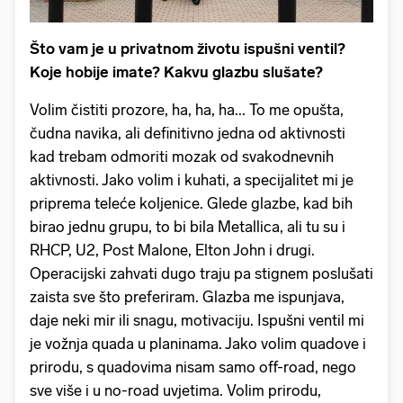
Što vam je u privatnom životu ispušni ventil?
Koje hobije imate? Kakvu glazbu slušate?
Volim čistiti prozore, ha, ha, ha... To me opušta,
čudna navika, ali definitivno jedna od aktivnosti
kad trebam odmoriti mozak od svakodnevnih
aktivnosti. Jako volim i kuhati, a specijalitet mi je
priprema teleće koljenice. Glede glazbe, kad bih
birao jednu grupu, to bi bila Metallica, ali tu su i
RHCP, U2, Post Malone, Elton John i drugi.
Operacijski zahvati dugo traju pa stignem poslušati
zaista sve što preferiram. Glazba me ispunjava,
daje neki mir ili snagu, motivaciju. Ispušni ventil mi
je vožnja quada u planinama. Jako volim quadove i
prirodu, s quadovima nisam samo off-road, nego
sve više i u no-road uvjetima. Volim prirodu,