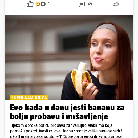
pokazuje da online slava dolazi i s neočekivanim izazovima
15
49
SUPER NAMIRNICA
Evo kada u danu jesti bananu za
bolju probavu i mršavljenje
Tijekom obroka potiču probavu zahvaljujući vlaknima koja
pomažu pokretljivosti crijeva. Jedna srednje velika banana sadrži
oko 3 grama vlakana, što je 11 % preporučenog dnevnog unosa