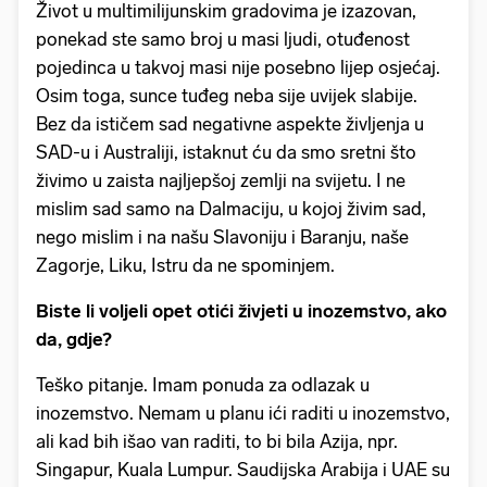
Život u multimilijunskim gradovima je izazovan,
ponekad ste samo broj u masi ljudi, otuđenost
pojedinca u takvoj masi nije posebno lijep osjećaj.
Osim toga, sunce tuđeg neba sije uvijek slabije.
Bez da ističem sad negativne aspekte življenja u
SAD-u i Australiji, istaknut ću da smo sretni što
živimo u zaista najljepšoj zemlji na svijetu. I ne
mislim sad samo na Dalmaciju, u kojoj živim sad,
nego mislim i na našu Slavoniju i Baranju, naše
Zagorje, Liku, Istru da ne spominjem.
Biste li voljeli opet otići živjeti u inozemstvo, ako
da, gdje?
Teško pitanje. Imam ponuda za odlazak u
inozemstvo. Nemam u planu ići raditi u inozemstvo,
ali kad bih išao van raditi, to bi bila Azija, npr.
Singapur, Kuala Lumpur. Saudijska Arabija i UAE su