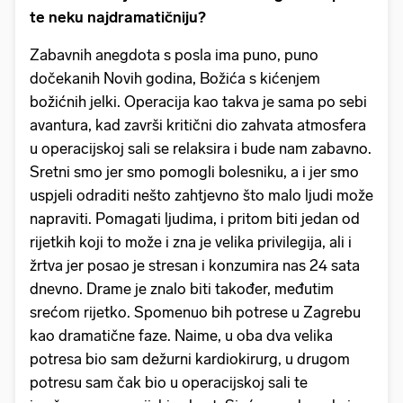
te neku najdramatičniju?
Zabavnih anegdota s posla ima puno, puno
dočekanih Novih godina, Božića s kićenjem
božićnih jelki. Operacija kao takva je sama po sebi
avantura, kad završi kritični dio zahvata atmosfera
u operacijskoj sali se relaksira i bude nam zabavno.
Sretni smo jer smo pomogli bolesniku, a i jer smo
uspjeli odraditi nešto zahtjevno što malo ljudi može
napraviti. Pomagati ljudima, i pritom biti jedan od
rijetkih koji to može i zna je velika privilegija, ali i
žrtva jer posao je stresan i konzumira nas 24 sata
dnevno. Drame je znalo biti također, međutim
srećom rijetko. Spomenuo bih potrese u Zagrebu
kao dramatične faze. Naime, u oba dva velika
potresa bio sam dežurni kardiokirurg, u drugom
potresu sam čak bio u operacijskoj sali te