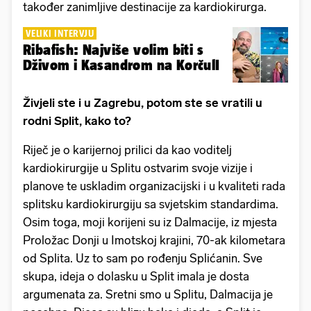
također zanimljive destinacije za kardiokirurga.
VELIKI INTERVJU
Ribafish: Najviše volim biti s
Dživom i Kasandrom na KorčulI
Živjeli ste i u Zagrebu, potom ste se vratili u
rodni Split, kako to?
Riječ je o karijernoj prilici da kao voditelj
kardiokirurgije u Splitu ostvarim svoje vizije i
planove te uskladim organizacijski i u kvaliteti rada
splitsku kardiokirurgiju sa svjetskim standardima.
Osim toga, moji korijeni su iz Dalmacije, iz mjesta
Proložac Donji u Imotskoj krajini, 70-ak kilometara
od Splita. Uz to sam po rođenju Splićanin. Sve
skupa, ideja o dolasku u Split imala je dosta
argumenata za. Sretni smo u Splitu, Dalmacija je