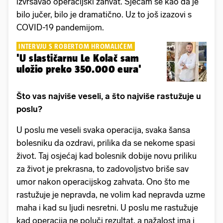
izvršavao operacijski zahvat. Sjećam se kao da je
bilo jučer, bilo je dramatično. Uz to još izazovi s
COVID-19 pandemijom.
INTERVJU S ROBERTOM HROMALIĆEM
'U slastičarnu Le Kolač sam
uložio preko 350.000 eura'
Što vas najviše veseli, a što najviše rastužuje u
poslu?
U poslu me veseli svaka operacija, svaka šansa
bolesniku da ozdravi, prilika da se nekome spasi
život. Taj osjećaj kad bolesnik dobije novu priliku
za život je prekrasna, to zadovoljstvo briše sav
umor nakon operacijskog zahvata. Ono što me
rastužuje je nepravda, ne volim kad nepravda uzme
maha i kad su ljudi nesretni. U poslu me rastužuje
kad operacija ne poluči rezultat, a nažalost ima i