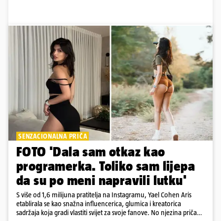
SENZACIONALNA PRIČA
FOTO 'Dala sam otkaz kao
programerka. Toliko sam lijepa
da su po meni napravili lutku'
S više od 1,6 milijuna pratitelja na Instagramu, Yael Cohen Aris
etablirala se kao snažna influencerica, glumica i kreatorica
sadržaja koja gradi vlastiti svijet za svoje fanove. No njezina priča