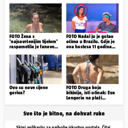
FOTO Žena s
FOTO Nadal ju je gutao
'najsavršenijim tijelom'
očima u Brazilu. Gdje je
raspametila je fanove
ova hostesa 11 godina
zaigranim fotkama iz
poslije i kako izgleda?
plićaka
Ovo su nove cijene
FOTO Druga boja
goriva?
bikinija, isti učinak: Eva
Longoria na plaži
pipkala svoje zanosne
obline
Sve što je bitno, na dohvat ruke
Skini aplikaciju za najbolje iskustvo portala. Čitaj,