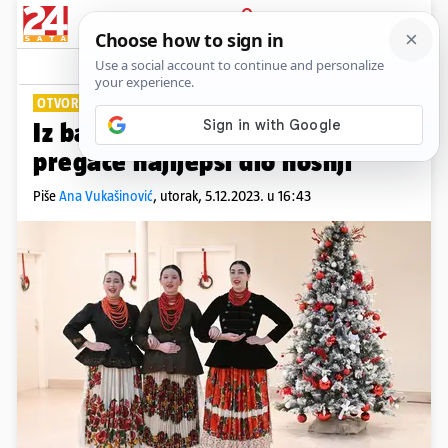
PRIJAVA
Lifestyle
Komentari
0
OTVORENA IZLOŽBA
Iz bakine škrinje: Oglavlja su uz
pregače najljepši dio nošnji
Piše
Ana Vukašinović
,
utorak, 5.12.2023. u 16:43