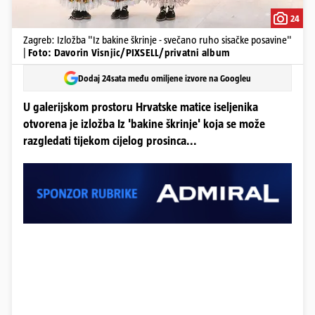
24
Zagreb: Izložba "Iz bakine škrinje - svečano ruho sisačke posavine"
|
Foto: Davorin Visnjic/PIXSELL/privatni album
Dodaj 24sata među omiljene izvore na Googleu
U galerijskom prostoru Hrvatske matice iseljenika
otvorena je izložba Iz 'bakine škrinje' koja se može
razgledati tijekom cijelog prosinca...