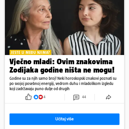
JESTE LI MEĐU NJIMA?
Vječno mladi: Ovim znakovima
Zodijaka godine ništa ne mogu!
Godine su za njih samo broj! Neki horoskopski znakovi poznati su
po svojoj posebnoj energiji, vedrom duhu i mladolikom izgledu
koji zadržavaju puno dulje od drugih
4
44
Učitaj više