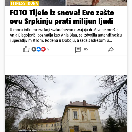
FITNESS IKONA
FOTO Tijelo iz snova! Evo zašto
ovu Srpkinju prati milijun ljudi
U moru influencera koji svakodnevno osvajaju društvene mreže,
Anja Blagojević, poznatija kao Anja Blaa, se izdvojila autentičnošću
i upečatljivim stilom. Rođena u Doboju, a sada s adresom u
Dubaiju, Anja je spoj glamura, discipline i mladenačke energije
19
85