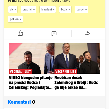
Primaj sve nove vijesti o temi i budi u tijeku
diy
praznici
blagdani
božić
darovi
poklon
Komentari
0