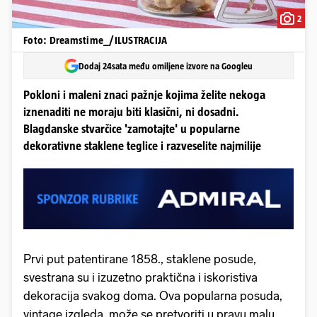
2
Foto: Dreamstime_/ILUSTRACIJA
Dodaj 24sata među omiljene izvore na Googleu
Pokloni i maleni znaci pažnje kojima želite nekoga
iznenaditi ne moraju biti klasični, ni dosadni.
Blagdanske stvarčice 'zamotajte' u popularne
dekorativne staklene teglice i razveselite najmilije
Prvi put patentirane 1858., staklene posude,
svestrana su i izuzetno praktična i iskoristiva
dekoracija svakog doma. Ova popularna posuda,
vintage izgleda, može se pretvoriti u pravu malu