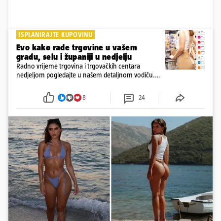
ISPLANIRAJTE KUPOVINU
Evo kako rade trgovine u vašem
gradu, selu i županiji u nedjelju
Radno vrijeme trgovina i trgovačkih centara
nedjeljom pogledajte u našem detaljnom vodiču.
Trgovine smiju raditi 16 nedjelja u godini, a trgovine
i šoping centri sami biraju koje će to nedjelje biti
8
24