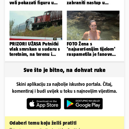
voli pokazati figuru u
zabraniti nastup u
golišavim izdanjima...
Vodicama? Evo što je
govorila...
PRIZORI UŽASA Putnički
FOTO Žena s
vlak smrskan u sudaru s
'najsavršenijim tijelom'
teretnim, na terenu i
raspametila je fanove
helikopter hitne
zaigranim fotkama iz
plićaka
Sve što je bitno, na dohvat ruke
Skini aplikaciju za najbolje iskustvo portala. Čitaj,
komentiraj i budi uvijek u toku s najnovijim vijestima.
Odaberi temu koju želiš pratiti