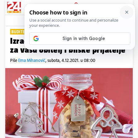
PRIJAVA
Lifestyle
Komentari
0
BUDITE KREATIVNI
Izradite darove u staklenkama
za vašu obitelj i bliske prijatelje
Piše
Ema Mihanović
,
subota, 4.12.2021. u 08:00