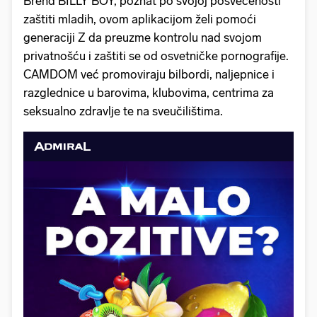
Brend BILLY BOY, poznat po svojoj posvećenosti
zaštiti mladih, ovom aplikacijom želi pomoći
generaciji Z da preuzme kontrolu nad svojom
privatnošću i zaštiti se od osvetničke pornografije.
CAMDOM već promoviraju bilbordi, naljepnice i
razglednice u barovima, klubovima, centrima za
seksualno zdravlje te na sveučilištima.