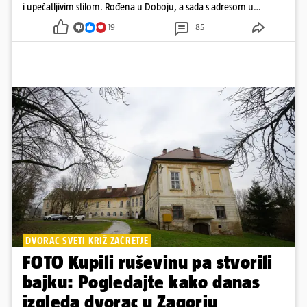
i upečatljivim stilom. Rođena u Doboju, a sada s adresom u
Dubaiju, Anja je spoj glamura, discipline i mladenačke energije
19
85
DVORAC SVETI KRIŽ ZAČRETJE
FOTO Kupili ruševinu pa stvorili
bajku: Pogledajte kako danas
izgleda dvorac u Zagorju