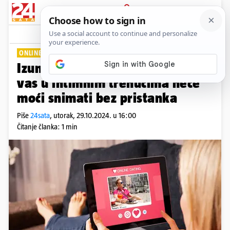
PRIJAVA
Lifestyle
Komentari
1
ONLINE ŽIVOT
Izumili digitalni kondom: Nitko
vas u intimnim trenucima neće
moći snimati bez pristanka
Piše
24sata
,
utorak, 29.10.2024. u 16:00
Čitanje članka: 1 min