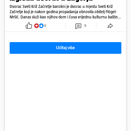
Dvorac Sveti Križ Začretje barokni je dvorac u mjestu Sveti Križ
Začretje koji je nakon godina propadanja obnovila obitelj Flögel-
Mršić. Danas služi kao njihov dom i čuva vrijednu kulturnu baštinu
davno zaboravljenog vremena
6
9
Učitaj više