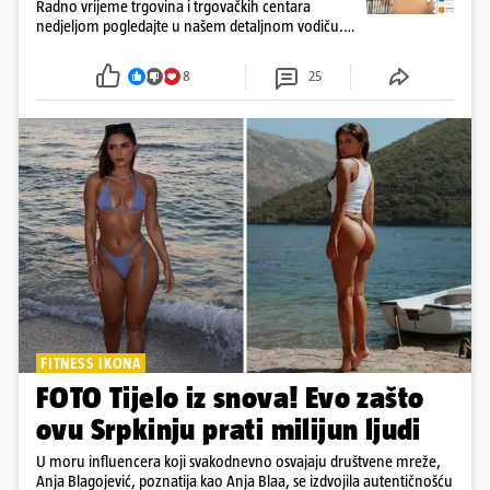
Radno vrijeme trgovina i trgovačkih centara
nedjeljom pogledajte u našem detaljnom vodiču.
Trgovine smiju raditi 16 nedjelja u godini, a trgovine
i šoping centri sami biraju koje će to nedjelje biti
8
25
FITNESS IKONA
FOTO Tijelo iz snova! Evo zašto
ovu Srpkinju prati milijun ljudi
U moru influencera koji svakodnevno osvajaju društvene mreže,
Anja Blagojević, poznatija kao Anja Blaa, se izdvojila autentičnošću