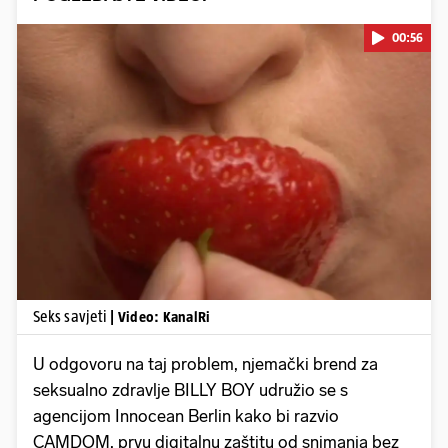
00:56
Pokretanje videa...
Seks savjeti
| Video: KanalRi
U odgovoru na taj problem, njemački brend za
seksualno zdravlje BILLY BOY udružio se s
agencijom Innocean Berlin kako bi razvio
CAMDOM, prvu digitalnu zaštitu od snimanja bez