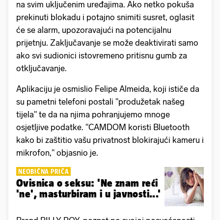
na svim uključenim uređajima. Ako netko pokuša
prekinuti blokadu i potajno snimiti susret, oglasit
će se alarm, upozoravajući na potencijalnu
prijetnju. Zaključavanje se može deaktivirati samo
ako svi sudionici istovremeno pritisnu gumb za
otključavanje.
Aplikaciju je osmislio Felipe Almeida, koji ističe da
su pametni telefoni postali "produžetak našeg
tijela" te da na njima pohranjujemo mnoge
osjetljive podatke. "CAMDOM koristi Bluetooth
kako bi zaštitio vašu privatnost blokirajući kameru i
mikrofon," objasnio je.
NEOBIČNA PRIČA
Ovisnica o seksu: 'Ne znam reći
'ne', masturbiram i u javnosti...'