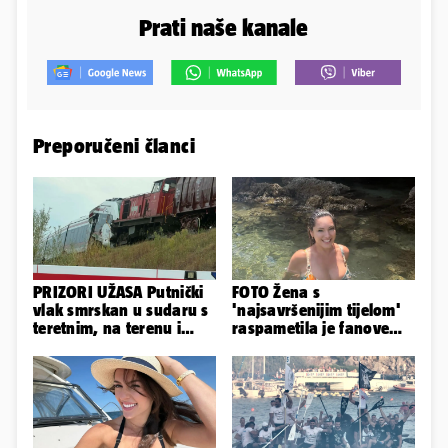
Prati naše kanale
Preporučeni članci
PRIZORI UŽASA Putnički
FOTO Žena s
vlak smrskan u sudaru s
'najsavršenijim tijelom'
teretnim, na terenu i
raspametila je fanove
helikopter hitne
zaigranim fotkama iz
plićaka