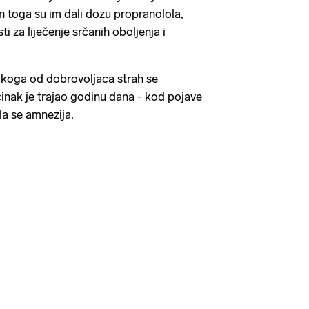
n toga su im dali dozu propranolola,
ti za liječenje srčanih oboljenja i
vakoga od dobrovoljaca strah se
činak je trajao godinu dana - kod pojave
la se amnezija.