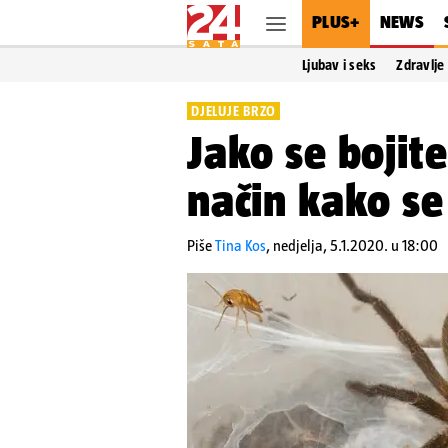
PLUS+
NEWS
Ljubav i seks
Zdravlje
DJELUJE BRZO
Jako se bojit
način kako se 
Piše
Tina Kos
,
nedjelja, 5.1.2020. u 18:00