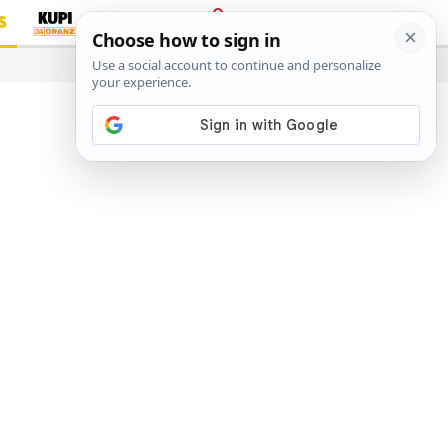
S
PRIJAVA
…