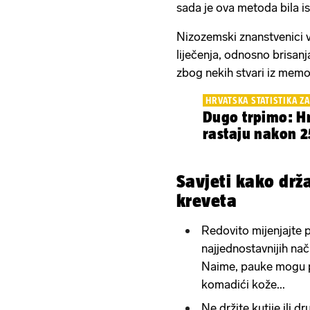
sada je ova metoda bila 
Nizozemski znanstvenici v
liječenja, odnosno brisanj
zbog nekih stvari iz memo
HRVATSKA STATISTIKA Z
Dugo trpimo: Hr
rastaju nakon 
Savjeti kako drž
kreveta
Redovito mijenjajte p
najjednostavnijih nač
Naime, pauke mogu pr
komadići kože...
Ne držite kutije ili d