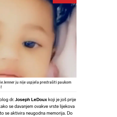
Pokretanje videa...
e Jenner ju nije uspjela prestrašiti paukom
e!
olog dr.
Joseph LeDoux
koji je još prije
kako se davanjem ovakve vrste lijekova
to se aktivira neugodna memorija. Do