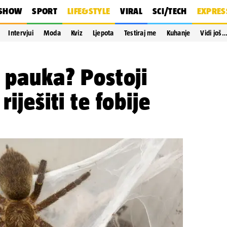
SHOW
SPORT
LIFE&STYLE
VIRAL
SCI/TECH
EXPRES
Intervjui
Moda
Kviz
Ljepota
Testiraj me
Kuhanje
Vidi još
e pauka? Postoji
riješiti te fobije