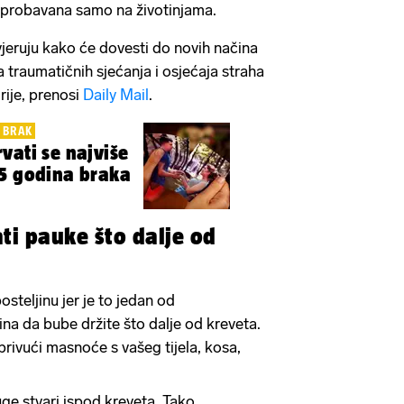
isprobavana samo na životinjama.
jeruju kako će dovesti do novih načina
a traumatičnih sjećanja i osjećaja straha
rije, prenosi
Daily Mail
.
A BRAK
vati se najviše
25 godina braka
ati pauke što dalje od
osteljinu jer je to jedan od
ina da bube držite što dalje od kreveta.
ivući masnoće s vašeg tijela, kosa,
ruge stvari ispod kreveta. Tako