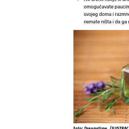
omogućavate paucim
svojeg doma i razmn
nemate ništa i da ga r
Foto: Dreamstime_/ILUSTRAC