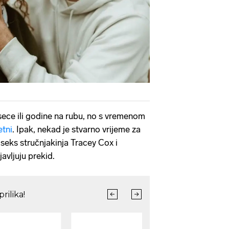
ece ili godine na rubu, no s vremenom
etni
. Ipak, nekad je stvarno vrijeme za
 seks stručnjakinja Tracey Cox i
avljuju prekid.