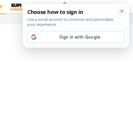
S
PRIJAVA
…