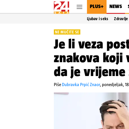
PLUS+
NEWS
Ljubav i seks
Zdravlje
NE MUČITE SE
Je li veza pos
znakova koji 
da je vrijeme
Piše
Dubravka Prpić Znaor
,
ponedjeljak, 1