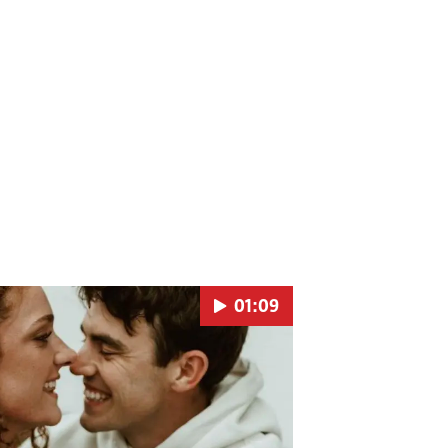
01:09
Pokretanje videa...