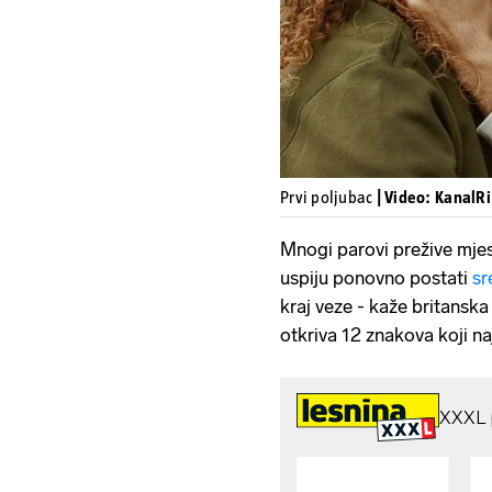
Prvi poljubac
| Video: KanalRi
Mnogi parovi prežive mjes
uspiju ponovno postati
sr
kraj veze - kaže britanska
otkriva 12 znakova koji naj