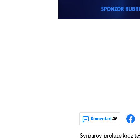
Komentari
46
Svi parovi prolaze kroz teš