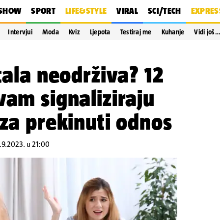
SHOW
SPORT
LIFE&STYLE
VIRAL
SCI/TECH
EXPRES
Intervjui
Moda
Kviz
Ljepota
Testiraj me
Kuhanje
Vidi još
tala neodrživa? 12
vam signaliziraju
 za prekinuti odnos
8.9.2023. u 21:00