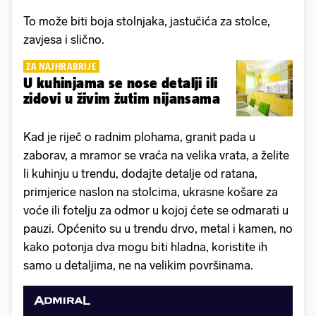
To može biti boja stolnjaka, jastučića za stolce,
zavjesa i slično.
ZA NAJHRABRIJE
U kuhinjama se nose detalji ili
zidovi u živim žutim nijansama
Kad je riječ o radnim plohama, granit pada u
zaborav, a mramor se vraća na velika vrata, a želite
li kuhinju u trendu, dodajte detalje od ratana,
primjerice naslon na stolcima, ukrasne košare za
voće ili fotelju za odmor u kojoj ćete se odmarati u
pauzi. Općenito su u trendu drvo, metal i kamen, no
kako potonja dva mogu biti hladna, koristite ih
samo u detaljima, ne na velikim površinama.