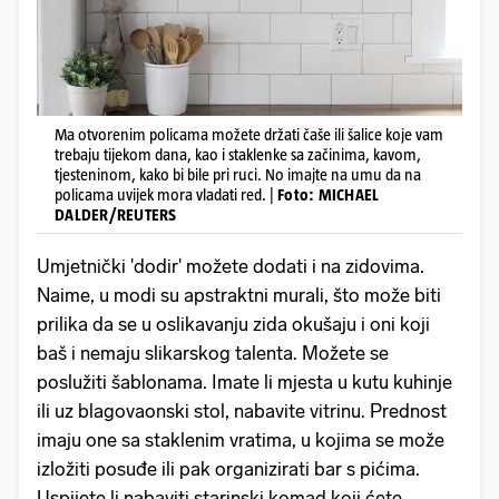
Ma otvorenim policama možete držati čaše ili šalice koje vam
trebaju tijekom dana, kao i staklenke sa začinima, kavom,
tjesteninom, kako bi bile pri ruci. No imajte na umu da na
policama uvijek mora vladati red. |
Foto: MICHAEL
DALDER/REUTERS
Umjetnički 'dodir' možete dodati i na zidovima.
Naime, u modi su apstraktni murali, što može biti
prilika da se u oslikavanju zida okušaju i oni koji
baš i nemaju slikarskog talenta. Možete se
poslužiti šablonama. Imate li mjesta u kutu kuhinje
ili uz blagovaonski stol, nabavite vitrinu. Prednost
imaju one sa staklenim vratima, u kojima se može
izložiti posuđe ili pak organizirati bar s pićima.
Uspijete li nabaviti starinski komad koji ćete