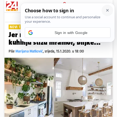
PRIJAVA
Lifestyle
Komentari
8
NOVI TRENDOVI
Jer manje je više: 2020. nam u
kuhinju stižu mramor, biljke...
Piše
Marijana Matković
,
srijeda, 15.1.2020. u 18:00