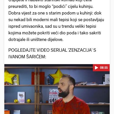
preurediti, to bi moglo “podići” cijelu kuhinju.
Dobra vijest za one s starim podom u kuhinji: dok
su nekad bili moderni mali tepisi koji se postavljaju
ispred umivaonika, sad su u trendu veliki tepisi
kojima možete pokriti veći dio poda i tako sakriti
dotrajale ili uništene dijelove.
POGLEDAJTE VIDEO SERIJAL 'ZENZACIJA' S
IVANOM ŠARIĆEM:
08:55
Pokretanje videa...