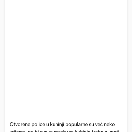
Otvorene police u kuhinji popularne su već neko
vrijeme, pa bi svaka moderna kuhinja trebala imati