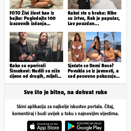
FOTO Živi život kao iz
Kakvi ste u braku: Ribe
bajke: Pogledajte 100
su žrtve, Rak je papučar,
izazovnih izdanja
Lav pouzdan...
Ronaldove Georgine
Kako su operirali
Sjećate se Demi Rose?
Šincekovi: Nudili su niže
Povukla se iz javnosti, a
cijene od drugih, mljeli
sad ponovno pokazuje
su otpad pa zakapali...
obline. Ovako izgleda
Sve što je bitno, na dohvat ruke
Skini aplikaciju za najbolje iskustvo portala. Čitaj,
komentiraj i budi uvijek u toku s najnovijim vijestima.