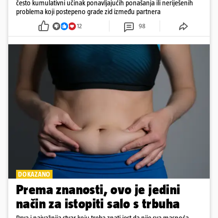
često kumulativni učinak ponavljajućih ponašanja ili neriješenih
problema koji postepeno grade zid između partnera
12
98
DOKAZANO
Prema znanosti, ovo je jedini
način za istopiti salo s trbuha
Prva i najvažnija stvar koju treba znati jest da nije sva masnoća