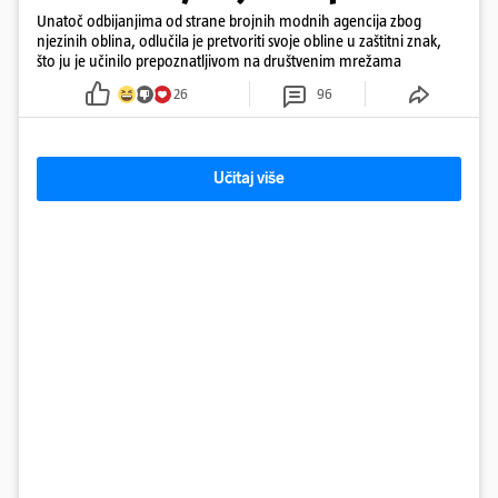
Unatoč odbijanjima od strane brojnih modnih agencija zbog
njezinih oblina, odlučila je pretvoriti svoje obline u zaštitni znak,
što ju je učinilo prepoznatljivom na društvenim mrežama
26
96
Učitaj više