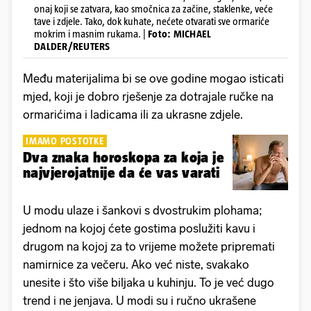
onaj koji se zatvara, kao smočnica za začine, staklenke, veće
tave i zdjele. Tako, dok kuhate, nećete otvarati sve ormariće
mokrim i masnim rukama. |
Foto: MICHAEL
DALDER/REUTERS
Među materijalima bi se ove godine mogao isticati
mjed, koji je dobro rješenje za dotrajale ručke na
ormarićima i ladicama ili za ukrasne zdjele.
IMAMO POSTOTKE
Dva znaka horoskopa za koja je
najvjerojatnije da će vas varati
U modu ulaze i šankovi s dvostrukim plohama;
jednom na kojoj ćete gostima poslužiti kavu i
drugom na kojoj za to vrijeme možete pripremati
namirnice za večeru. Ako već niste, svakako
unesite i što više biljaka u kuhinju. To je već dugo
trend i ne jenjava. U modi su i ručno ukrašene