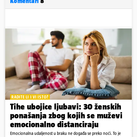
Komentari
8
RADITE LI I VI ISTO?
Tihe ubojice ljubavi: 30 ženskih
ponašanja zbog kojih se muževi
emocionalno distanciraju
Emocionalna udaljenost u braku ne događa se preko noći. To je