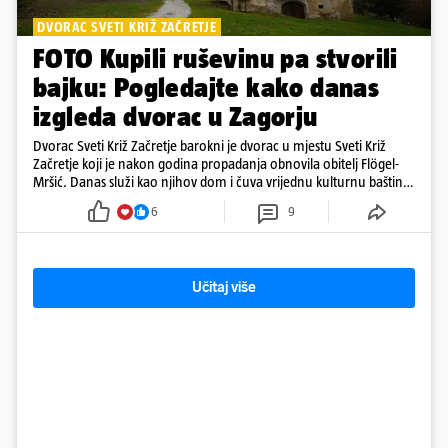
DVORAC SVETI KRIŽ ZAČRETJE
FOTO Kupili ruševinu pa stvorili
bajku: Pogledajte kako danas
izgleda dvorac u Zagorju
Dvorac Sveti Križ Začretje barokni je dvorac u mjestu Sveti Križ
Začretje koji je nakon godina propadanja obnovila obitelj Flögel-
Mršić. Danas služi kao njihov dom i čuva vrijednu kulturnu baštinu
davno zaboravljenog vremena
6
9
Učitaj više