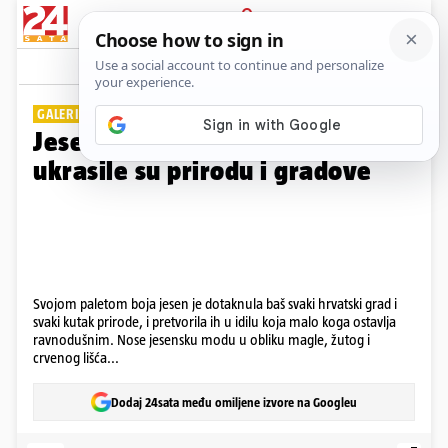
PRIJAVA
Galerija
Komentari
2
GALERIJA FOTOGRAFIJA
Jesen u Hrvatskoj: Tople boje
ukrasile su prirodu i gradove
Svojom paletom boja jesen je dotaknula baš svaki hrvatski grad i
svaki kutak prirode, i pretvorila ih u idilu koja malo koga ostavlja
ravnodušnim. Nose jesensku modu u obliku magle, žutog i
crvenog lišća...
Dodaj 24sata među omiljene izvore na Googleu