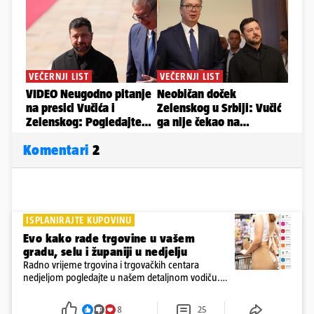
Komentari
2
ISPLANIRAJTE KUPOVINU
Evo kako rade trgovine u vašem
gradu, selu i županiji u nedjelju
Radno vrijeme trgovina i trgovačkih centara
nedjeljom pogledajte u našem detaljnom vodiču.
Trgovine smiju raditi 16 nedjelja u godini, a trgovine
i šoping centri sami biraju koje će to nedjelje biti
8
25