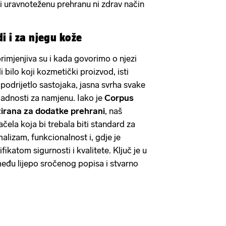
 i uravnoteženu prehranu ni zdrav način
edi i za njegu kože
rimjenjiva su i kada govorimo o njezi
 bilo koji kozmetički proizvod, isti
vo podrijetlo sastojaka, jasna svrha svake
adnosti za namjenu. Iako je
Corpus
zirana za dodatke prehrani
, naš
čela koja bi trebala biti standard za
alizam, funkcionalnost i, gdje je
ikatom sigurnosti i kvalitete. Ključ je u
među lijepo sročenog popisa i stvarno