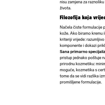
nisu zamjena za raznoliku
života.
Filozofija koja vrij
Načela čiste formulacije p
kože. Ako biramo kremu ili
kriteriji vrijede: razumlji
komponente i dokazi prikl
Sana primarno specijali
pristup jednako poštuje na
prirodnu kozmetiku: minim
moguće, kozmetika s certif
tome da se vidi razlika iz
promišljene formulacije.