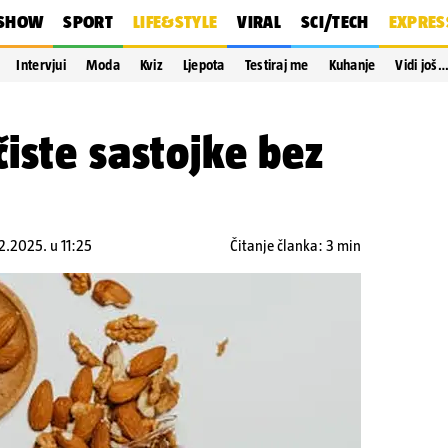
SHOW
SPORT
LIFE&STYLE
VIRAL
SCI/TECH
EXPRES
Intervjui
Moda
Kviz
Ljepota
Testiraj me
Kuhanje
Vidi još
iste sastojke bez
12.2025. u 11:25
Čitanje članka: 3 min