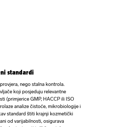
ni standardi
 provjera, nego stalna kontrola.
ljače koji posjeduju relevantne
nosti (primjerice GMP, HACCP ili ISO
rolaze analize čistoće, mikrobiologije i
kav standard štiti krajnji kozmetički
ani od varijabilnosti, osigurava