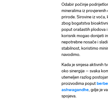
Odabir počinje podrijetlo
mineralima iz provjerenih 
prirode. Sirovine iz voća, k
zbog bogatstva bioaktivnih
poput orašastih plodova i
korisnik mogao donijeti 
nepotrebne nosače i sladil
stabilnost, koristimo mini
navodimo.
Kada je smjesa aktivnih t
oko sinergije – svaka ko
utemeljen razlog postojanja
proizvodima poput
berbe
ashwagandhe
, gdje je v
spojeva.