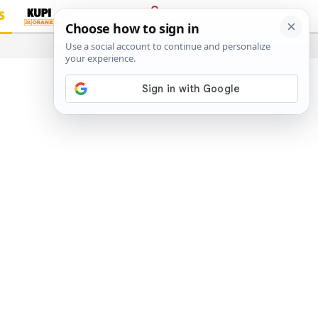
S
PRIJAVA
…