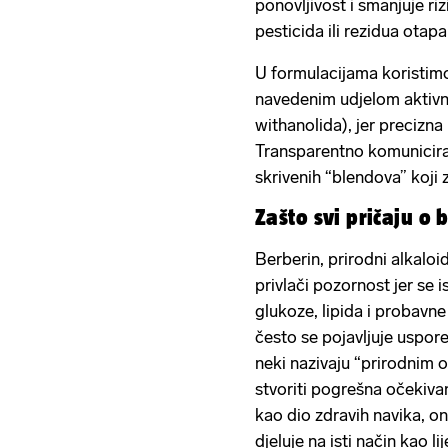
ponovljivost i smanjuje riz
pesticida ili rezidua otapa
U formulacijama koristimo
navedenim udjelom aktivne
withanolida), jer precizna
Transparentno komuniciram
skrivenih “blendova” koji
Zašto svi pričaju o
Berberin, prirodni alkaloid
privlači pozornost jer se
glukoze, lipida i probavn
često se pojavljuje uspor
neki nazivaju “prirodnim
stvoriti pogrešna očekivan
kao dio zdravih navika, on
djeluje na isti način kao li