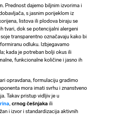
m. Prednost dajemo biljnim izvorima i
dobavljača, s jasnim porijeklom iz
orijena, listova ili plodova biraju se
 tvari, dok se potencijalni alergeni
 soje transparentno označavaju kako bi
informiranu odluku. Izbjegavamo
a; kada je potreban bolji okus ili
malne, funkcionalne količine i jasno ih
vari opravdana, formulaciju gradimo
mponenta mora imati svrhu i znanstveno
. Takav pristup vidljiv je u
rina
,
crnog češnjaka
ili
ažan i izvor i standardizacija aktivnih