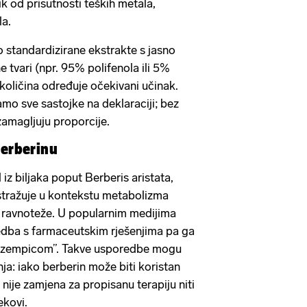
ik od prisutnosti teških metala,
la.
 standardizirane ekstrakte s jasno
 tvari (npr. 95% polifenola ili 5%
 količina određuje očekivani učinak.
o sve sastojke na deklaraciji; bez
 zamagljuju proporcije.
 berberinu
 iz biljaka poput Berberis aristata,
 istražuje u kontekstu metabolizma
e ravnoteže. U popularnim medijima
edba s farmaceutskim rješenjima pa ga
 ozempicom”. Takve usporedbe mogu
ja: iako berberin može biti koristan
 nije zamjena za propisanu terapiju niti
jekovi.