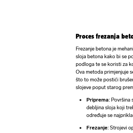
Proces frezanja be
Frezanje betona je mehan
sloja betona kako bi se po
podloga te se koristi za k
Ova metoda primjenjuje s
što to može postići brušen
slojeve poput starog prema
Priprema
: Površina 
debljina sloja koji t
određuje se najprikla
Frezanje
: Strojevi o