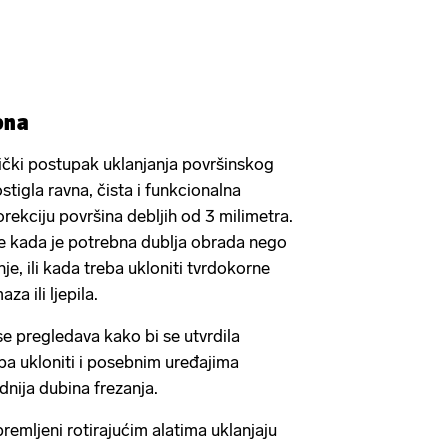
tona
ički postupak uklanjanja površinskog
stigla ravna, čista i funkcionalna
orekciju površina debljih od 3 milimetra.
e kada je potrebna dublja obrada nego
je, ili kada treba ukloniti tvrdokorne
za ili ljepila.
se pregledava kako bi se utvrdila
reba ukloniti i posebnim uređajima
dnija dubina frezanja.
premljeni rotirajućim alatima uklanjaju