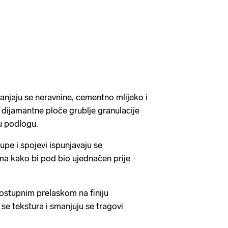
lanjaju se neravnine, cementno mlijeko i
se dijamantne ploče grublje granulacije
lnu podlogu.
rupe i spojevi ispunjavaju se
a kako bi pod bio ujednačen prije
Postupnim prelaskom na finiju
 se tekstura i smanjuju se tragovi