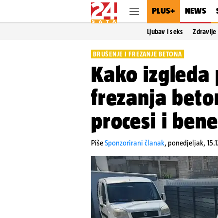
PLUS+
NEWS
Ljubav i seks
Zdravlje
BRUŠENJE I FREZANJE BETONA
Kako izgleda 
frezanja beton
procesi i bene
Piše
Sponzorirani članak
,
ponedjeljak, 15.