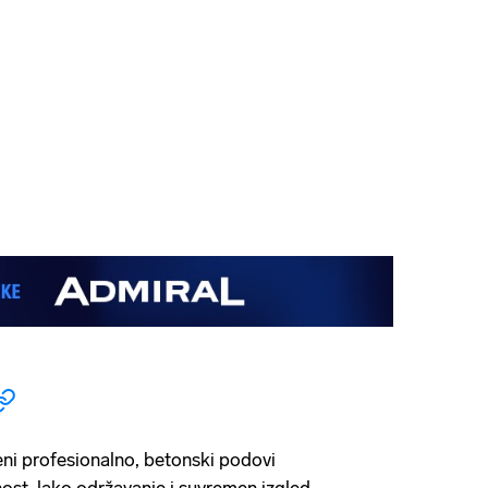
eni profesionalno, betonski podovi
ost, lako održavanje i suvremen izgled,