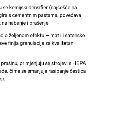
i se kemijski densifier (najčešće na
reagira s cementnim pastama, povećava
 na habanje i prašenje.
no o željenom efektu – mat ili satenske
sve finija granulacija za kvalitetan
 prašinu, primjenjuju se strojevi s HEPA
ade, čime se smanjuje rasipanje čestica
tor.