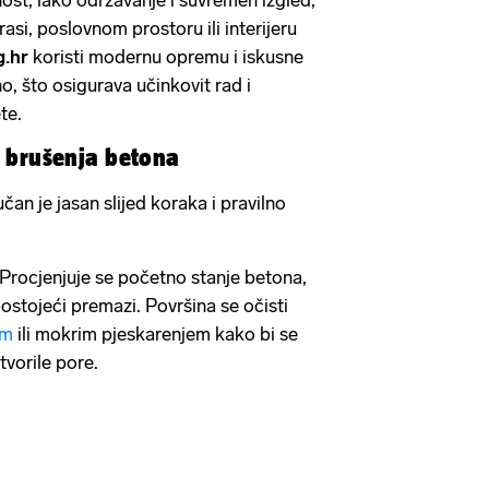
erasi, poslovnom prostoru ili interijeru
g.hr
koristi modernu opremu i iskusne
no, što osigurava učinkovit rad i
ete.
s brušenja betona
čan je jasan slijed koraka i pravilno
 Procjenjuje se početno stanje betona,
postojeći premazi. Površina se očisti
em
ili mokrim pjeskarenjem kako bi se
otvorile pore.