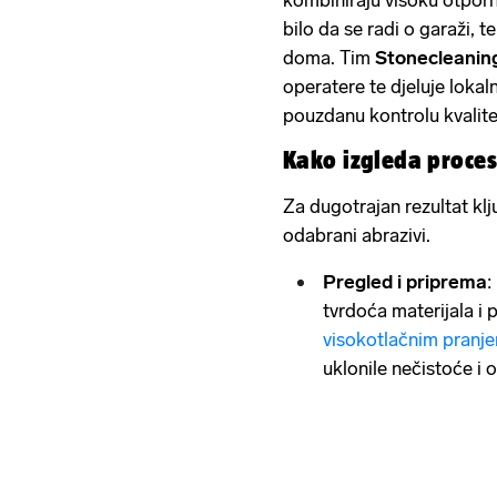
bilo da se radi o garaži, t
doma. Tim
Stonecleanin
operatere te djeluje lokal
pouzdanu kontrolu kvalit
Kako izgleda proce
Za dugotrajan rezultat klju
odabrani abrazivi.
Pregled i priprema
:
tvrdoća materijala i 
visokotlačnim pranj
uklonile nečistoće i 