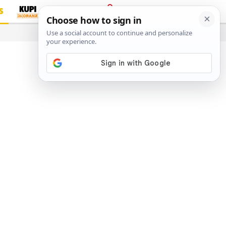
S
PRIJAVA
…