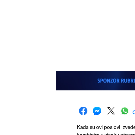
Kada su ovi poslovi izved
kombiniraju visoku otporn