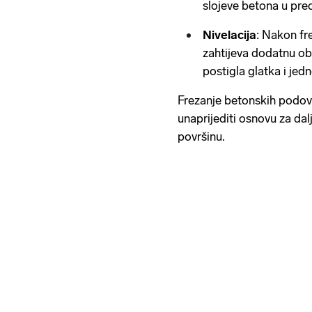
slojeve betona u pre
Nivelacija
: Nakon fre
zahtijeva dodatnu ob
postigla glatka i jed
Frezanje betonskih podov
unaprijediti osnovu za dalj
površinu.