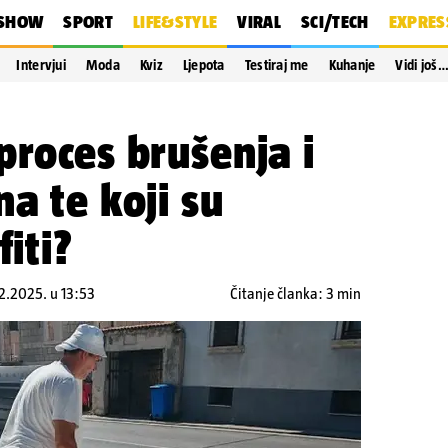
SHOW
SPORT
LIFE&STYLE
VIRAL
SCI/TECH
EXPRES
Intervjui
Moda
Kviz
Ljepota
Testiraj me
Kuhanje
Vidi još
proces brušenja i
a te koji su
fiti?
12.2025. u 13:53
Čitanje članka: 3 min