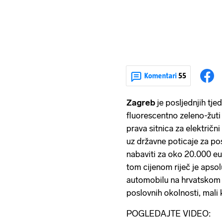
Komentari
55
Zagreb
je posljednjih tje
fluorescentno zeleno-žuti
prava sitnica za električn
uz državne poticaje za po
nabaviti za oko 20.000 eur
tom cijenom riječ je apsol
automobilu na hrvatskom t
poslovnih okolnosti, mali
POGLEDAJTE VIDEO: