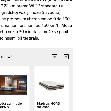
o 322 km prema WLTP standardu u
u gradskoj vožnji može (navodno)
lo se promovira ubrzanjem od 0 do 100
aksimalnom brzinom od 150 km/h. Može
treba nekih 30 minuta, a može se puniti i
io nisam još testirala.