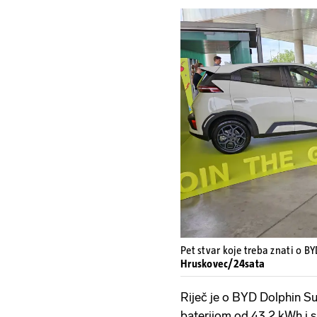
Pet stvar koje treba znati o B
Hruskovec/24sata
Riječ je o BYD Dolphin Su
baterijom od 43,2 kWh i