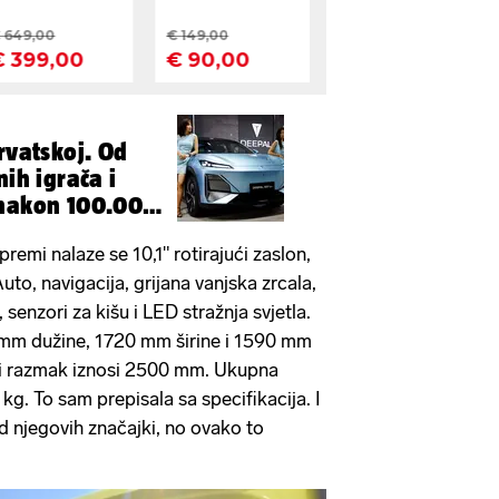
rvatskoj. Od
nih igrača i
 nakon 100.000
emi nalaze se 10,1" rotirajući zaslon,
to, navigacija, grijana vanjska zrcala,
 senzori za kišu i LED stražnja svjetla.
 mm dužine, 1720 mm širine i 1590 mm
ki razmak iznosi 2500 mm. Ukupna
kg. To sam prepisala sa specifikacija. I
od njegovih značajki, no ovako to
.