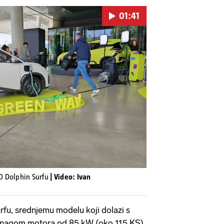
01:41
Pokretanje videa...
YD Dolphin Surfu
| Video: Ivan
rfu, srednjemu modelu koji dolazi s
 snagom motora od 85 kW (oko 115 KS),