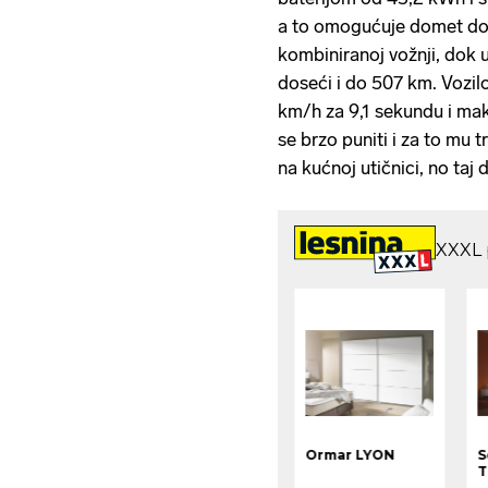
a to omogućuje domet d
kombiniranoj vožnji, dok 
doseći i do 507 km. Vozi
km/h za 9,1 sekundu i m
se brzo puniti i za to mu 
na kućnoj utičnici, no taj d