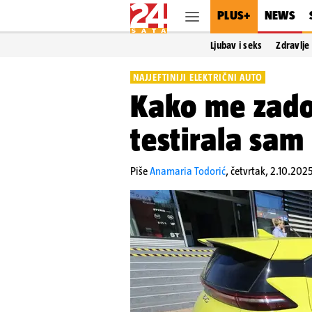
PLUS+
NEWS
Ljubav i seks
Zdravlje
NAJJEFTINIJI ELEKTRIČNI AUTO
Kako me zadov
testirala sam
Piše
Anamaria Todorić
,
četvrtak, 2.10.202