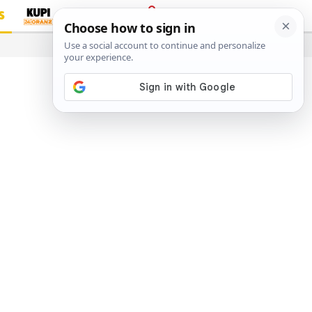
S
PRIJAVA
…