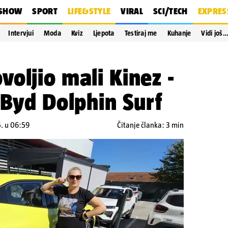
SHOW
SPORT
LIFE&STYLE
VIRAL
SCI/TECH
EXPRES
Intervjui
Moda
Kviz
Ljepota
Testiraj me
Kuhanje
Vidi još
oljio mali Kinez -
 Byd Dolphin Surf
5. u 06:59
Čitanje članka: 3 min