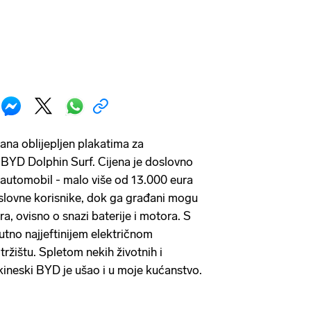
dana oblijepljen plakatima za
 BYD Dolphin Surf. Cijena je doslovno
i automobil - malo više od 13.000 eura
slovne korisnike, dok ga građani mogu
a, ovisno o snazi baterije i motora. S
utno najjeftinijem električnom
ržištu. Spletom nekih životnih i
 kineski BYD je ušao i u moje kućanstvo.