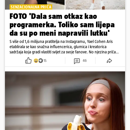
SENZACIONALNA PRIČA
FOTO 'Dala sam otkaz kao
programerka. Toliko sam lijepa
da su po meni napravili lutku'
S više od 1,6 milijuna pratitelja na Instagramu, Yael Cohen Aris
etablirala se kao snažna influencerica, glumica i kreatorica
sadržaja koja gradi vlastiti svijet za svoje fanove. No njezina priča
pokazuje da online slava dolazi i s neočekivanim izazovima
15
46