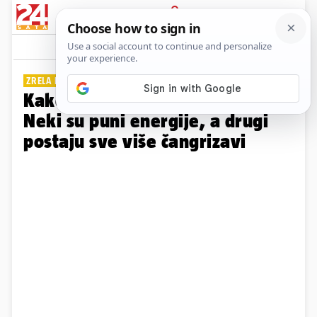
PRIJAVA
Galerija
Komentari
6
ZRELA DOB U ASTROLOGIJI
Kako stare znakovi Zodijaka?
Neki su puni energije, a drugi
postaju sve više čangrizavi