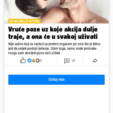
ZA NAJBOLJI UŽITAK
Vruće poze uz koje akcija dulje
traje, a ona će u svakoj uživati
Nije važno koji su razlozi za prebrzi orgazam jer ono što je bitno
jest da uvijek postoji rješenje. Osim toga, samo male preinake
mogu vam donijeti puno veći užitak
8
26
Učitaj više