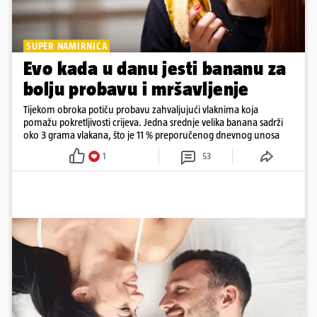
SUPER NAMIRNICA
Evo kada u danu jesti bananu za
bolju probavu i mršavljenje
Tijekom obroka potiču probavu zahvaljujući vlaknima koja
pomažu pokretljivosti crijeva. Jedna srednje velika banana sadrži
oko 3 grama vlakana, što je 11 % preporučenog dnevnog unosa
1
53