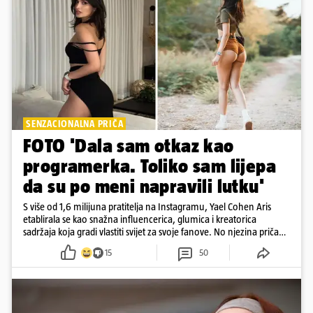
SENZACIONALNA PRIČA
FOTO 'Dala sam otkaz kao
programerka. Toliko sam lijepa
da su po meni napravili lutku'
S više od 1,6 milijuna pratitelja na Instagramu, Yael Cohen Aris
etablirala se kao snažna influencerica, glumica i kreatorica
sadržaja koja gradi vlastiti svijet za svoje fanove. No njezina priča
pokazuje da online slava dolazi i s neočekivanim izazovima
15
50