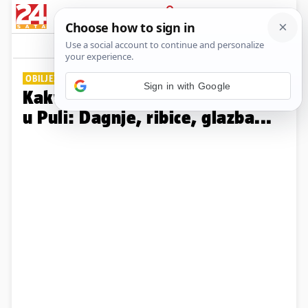
PRIJAVA
Galerija
Komentari
1
OBILJEŽAVANJE DANA GRADA
Sign in with Google
Kakva atmosfera na Riva festu
u Puli: Dagnje, ribice, glazba...