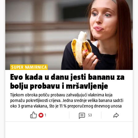
SUPER NAMIRNICA
Evo kada u danu jesti bananu za
bolju probavu i mršavljenje
Tijekom obroka potiču probavu zahvaljujući vlaknima koja
pomažu pokretljivosti crijeva. Jedna srednje velika banana sadrži
oko 3 grama vlakana, što je 11 % preporučenog dnevnog unosa
1
53