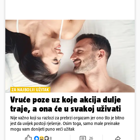
ZA NAJBOLJI UŽITAK
Vruće poze uz koje akcija dulje
traje, a ona će u svakoj uživati
Nije važno koji su razlozi za prebrzi orgazam jer ono što je bitno
jest da uvijek postoji rješenje. Osim toga, samo male preinake
mogu vam donijeti puno veći užitak
8
26