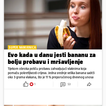
SUPER NAMIRNICA
Evo kada u danu jesti bananu za
bolju probavu i mršavljenje
Tijekom obroka potiču probavu zahvaljujući vlaknima koja
pomažu pokretljivosti crijeva. Jedna srednje velika banana sadrži
oko 3 grama vlakana, što je 11 % preporučenog dnevnog unosa
1
53