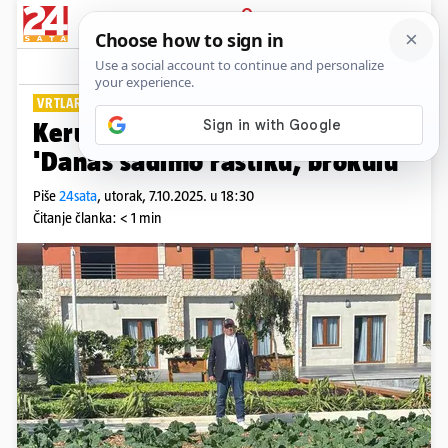
PRIJAVA
Lifestyle
Komentari
3
VRTLAR ŽELE
Kerum u sakou pozirao u vrtu:
'Danas sadimo raštiku, brokulu'
Piše
24sata
,
utorak, 7.10.2025. u 18:30
Čitanje članka: < 1 min