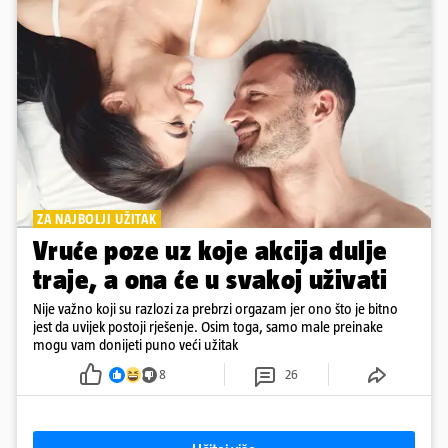
ZA NAJBOLJI UŽITAK
Vruće poze uz koje akcija dulje
traje, a ona će u svakoj uživati
Nije važno koji su razlozi za prebrzi orgazam jer ono što je bitno
jest da uvijek postoji rješenje. Osim toga, samo male preinake
mogu vam donijeti puno veći užitak
8
26