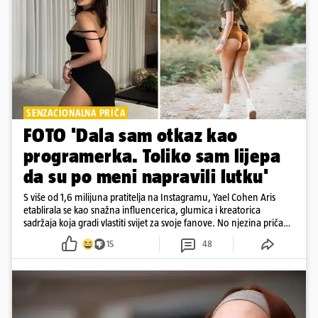
SENZACIONALNA PRIČA
FOTO 'Dala sam otkaz kao
programerka. Toliko sam lijepa
da su po meni napravili lutku'
S više od 1,6 milijuna pratitelja na Instagramu, Yael Cohen Aris
etablirala se kao snažna influencerica, glumica i kreatorica
sadržaja koja gradi vlastiti svijet za svoje fanove. No njezina priča
pokazuje da online slava dolazi i s neočekivanim izazovima
15
48