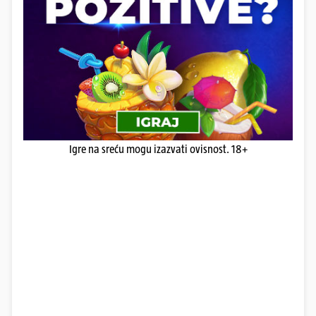
Igre na sreću mogu izazvati ovisnost. 18+