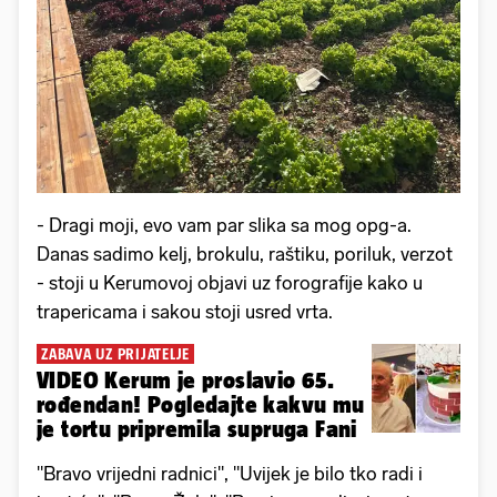
- Dragi moji, evo vam par slika sa mog opg-a.
Danas sadimo kelj, brokulu, raštiku, poriluk, verzot
- stoji u Kerumovoj objavi uz forografije kako u
trapericama i sakou stoji usred vrta.
ZABAVA UZ PRIJATELJE
VIDEO Kerum je proslavio 65.
rođendan! Pogledajte kakvu mu
je tortu pripremila supruga Fani
"Bravo vrijedni radnici", "Uvijek je bilo tko radi i