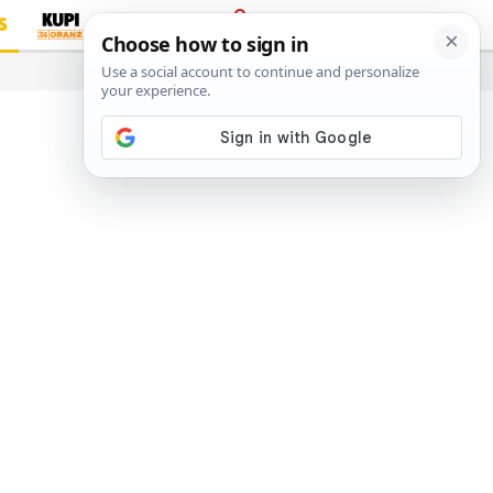
S
PRIJAVA
…