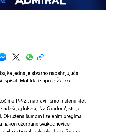
ajka jedna je stvarno nadahnjujuća
vi ispisali Matilda i suprug Žarko
 točnije 1992., napravili smo malenu klet
sadašnjoj lokaciji 'za Gradom', što je
ini. Okružena šumom i zelenim bregima
ra nakon užurbane svakodnevice.
nilu i stvarali idilu oko kleti. Suprug