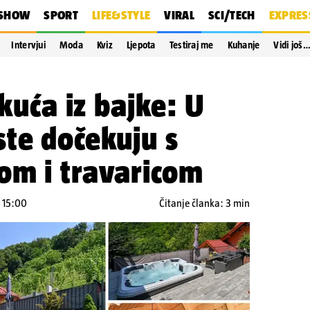
SHOW
SPORT
LIFE&STYLE
VIRAL
SCI/TECH
EXPRES
Intervjui
Moda
Kviz
Ljepota
Testiraj me
Kuhanje
Vidi još
 kuća iz bajke: U
te dočekuju s
om i travaricom
u 15:00
Čitanje članka: 3 min