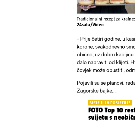
Tradicionalni recept za krafne:
24sata/Video
- Prije četiri godine, u k
korone, svakodnevno smo 
obično, uz dobru kapljicu v
dalo napraviti od klijeti. 
čovjek može opustiti, odmor
Pojavili su se planovi, rađ
Zagorske bajke...
BISTE LI IH POSJETILI?
FOTO Top 10 rest
svijetu s neobi