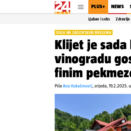
PLUS+
NEWS
Ljubav i seks
Zdravlje
IDILA NA ZAGORSKIM BREGIMA
Klijet je sada
vinogradu gos
finim pekmez
Piše
Ana Vukašinović
,
srijeda, 19.2.2025. 