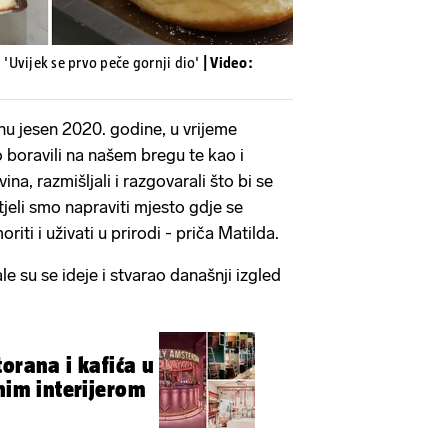
 'Uvijek se prvo peče gornji dio'
| Video:
asnu jesen 2020. godine, u vrijeme
boravili na našem bregu te kao i
ina, razmišljali i razgovarali što bi se
Htjeli smo napraviti mjesto gdje se
iti i uživati u prirodi - priča Matilda.
ale su se ideje i stvarao današnji izgled
orana i kafića u
čnim interijerom