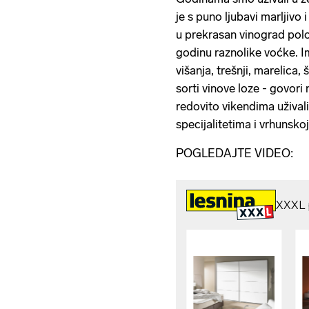
je s puno ljubavi marljivo
u prekrasan vinograd polo
godinu raznolike voćke. I
višanja, trešnji, marelica, 
sorti vinove loze - govori
redovito vikendima uživali
specijalitetima i vrhunskoj 
POGLEDAJTE VIDEO: