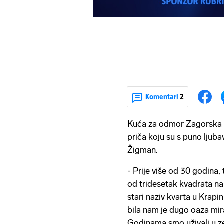
Komentari
2
Kuća za odmor Zagorska b
priča koju su s puno ljuba
Žigman.
- Prije više od 30 godina,
od tridesetak kvadrata na 
stari naziv kvarta u Krap
bila nam je dugo oaza mi
Godinama smo uživali u zele