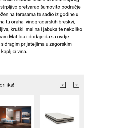
 i strpljivo pretvarao šumovito područje
žen na terasama te sadio iz godine u
ma tu oraha, vinogradarskih breskvi,
šljiva, kruški, malina i jabuka te nekoliko
 nam Matilda i dodaje da su ovdje
 s dragim prijateljima u zagorskim
kapljici vina.