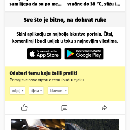
sam lijepa da su po meni
vrućine do 38 °C, stižu i
napravili lutku'
grmljavinski pljuskovi
Sve što je bitno, na dohvat ruke
Skini aplikaciju za najbolje iskustvo portala. Čitaj,
komentiraj i budi uvijek u toku s najnovijim vijestima.
Odaberi temu koju želiš pratiti
Primaj sve nove vijesti o temi i budi u tijeku
odgoj
djeca
iskrenost