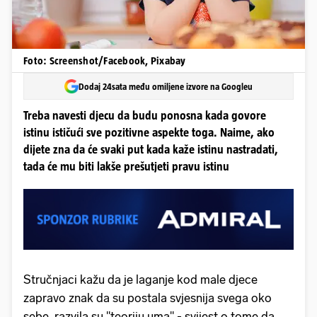
Foto: Screenshot/Facebook, Pixabay
Dodaj 24sata među omiljene izvore na Googleu
Treba navesti djecu da budu ponosna kada govore
istinu ističući sve pozitivne aspekte toga. Naime, ako
dijete zna da će svaki put kada kaže istinu nastradati,
tada će mu biti lakše prešutjeti pravu istinu
Stručnjaci kažu da je laganje kod male djece
zapravo znak da su postala svjesnija svega oko
sebe, razvila su "teoriju uma" - svijest o tome da