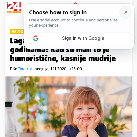
PRIJAVA
Lifestyle
Komentari
0
NAVEDITE IH DA KAŽU ISTINU
Laganje se kod djece mijenja s
godinama: Kad su mali to je
humoristično, kasnije mudrije
Piše
Tina Kos
,
nedjelja, 1.11.2020. u 13:00