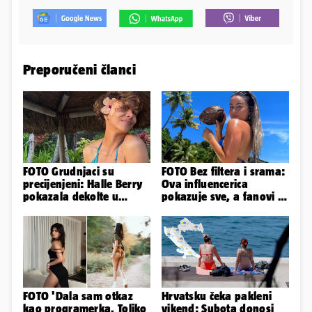
Preporučeni članci
FOTO Grudnjaci su
FOTO Bez filtera i srama:
precijenjeni: Halle Berry
Ova influencerica
pokazala dekolte u
pokazuje sve, a fanovi je
zavodljivoj satenskoj
naprosto obožavaju!
haljinici
FOTO 'Dala sam otkaz
Hrvatsku čeka pakleni
kao programerka. Toliko
vikend: Subota donosi