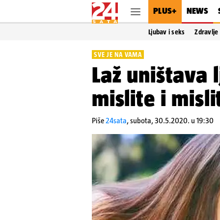
PLUS+
NEWS
Ljubav i seks
Zdravlje
SVE JE NA VAMA
Laž uništava l
mislite i misl
Piše
24sata
,
subota, 30.5.2020. u 19:30