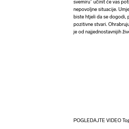
svemiru” učinit će vas poti
nepovoljne situacije. Umj
biste htjeli da se dogodi
pozitivne stvari. Ohrabruj
je od najjednostavnijih živ
POGLEDAJTE VIDEO Top sav