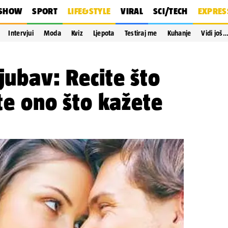
SHOW
SPORT
LIFE&STYLE
VIRAL
SCI/TECH
EXPRES
Intervjui
Moda
Kviz
Ljepota
Testiraj me
Kuhanje
Vidi još
jubav: Recite što
ite ono što kažete