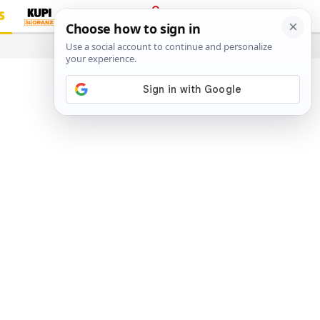
S
PRIJAVA
…