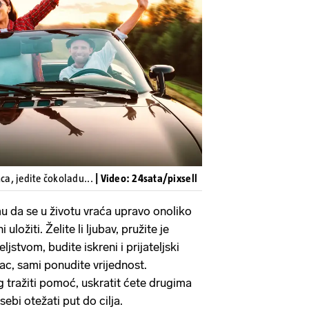
Pokretanje videa...
mca, jedite čokoladu...
| Video: 24sata/pixsell
mu da se u životu vraća upravo onoliko
uložiti. Želite li ljubav, pružite je
eljstvom, budite iskreni i prijateljski
vac, sami ponudite vrijednost.
g tražiti pomoć, uskratit ćete drugima
sebi otežati put do cilja.