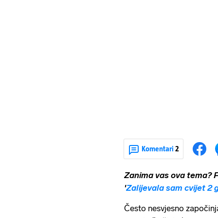
Komentari
2
Zanima vas ova tema? Pr
'
Zalijevala sam cvijet 2 g
Često nesvjesno započinj