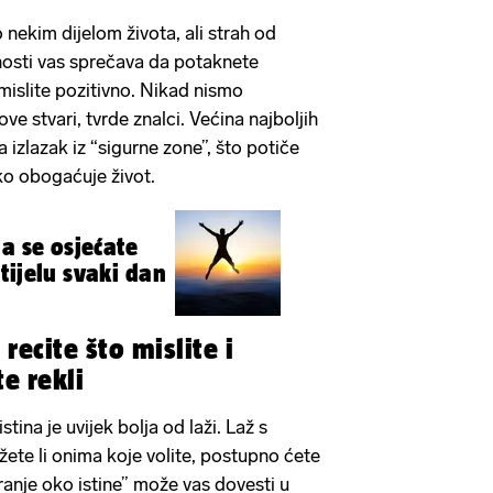
 nekim dijelom života, ali strah od
anosti vas sprečava da potaknete
mislite pozitivno. Nikad nismo
e stvari, tvrde znalci. Većina najboljih
na izlazak iz “sigurne zone”, što potiče
uko obogaćuje život.
a se osjećate
tijelu svaki dan
 recite što mislite i
te rekli
stina je uvijek bolja od laži. Laž s
žete li onima koje volite, postupno ćete
ranje oko istine” može vas dovesti u