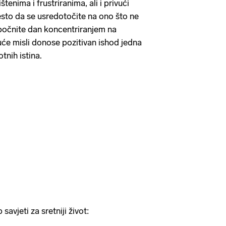
štenima i frustriranima, ali i privući
esto da se usredotočite na ono što ne
, počnite dan koncentriranjem na
uće misli donose pozitivan ishod jedna
otnih istina.
jeti za sretniji život: