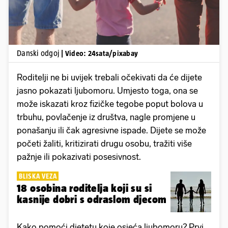
Danski odgoj
| Video: 24sata/pixabay
Roditelji ne bi uvijek trebali očekivati da će dijete
jasno pokazati ljubomoru. Umjesto toga, ona se
može iskazati kroz fizičke tegobe poput bolova u
trbuhu, povlačenje iz društva, nagle promjene u
ponašanju ili čak agresivne ispade. Dijete se može
početi žaliti, kritizirati drugu osobu, tražiti više
pažnje ili pokazivati posesivnost.
BLISKA VEZA
18 osobina roditelja koji su si
kasnije dobri s odraslom djecom
Kako pomoći djetetu koje osjeća ljubomoru? Prvi