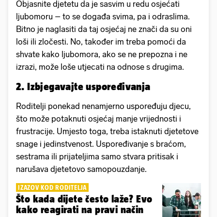
Objasnite djetetu da je sasvim u redu osjećati
ljubomoru – to se događa svima, pa i odraslima.
Bitno je naglasiti da taj osjećaj ne znači da su oni
loši ili zločesti. No, također im treba pomoći da
shvate kako ljubomora, ako se ne prepozna i ne
izrazi, može loše utjecati na odnose s drugima.
2. Izbjegavajte uspoređivanja
Roditelji ponekad nenamjerno uspoređuju djecu,
što može potaknuti osjećaj manje vrijednosti i
frustracije. Umjesto toga, treba istaknuti djetetove
snage i jedinstvenost. Uspoređivanje s braćom,
sestrama ili prijateljima samo stvara pritisak i
narušava djetetovo samopouzdanje.
IZAZOV KOD RODITELJA
Što kada dijete često laže? Evo
kako reagirati na pravi način