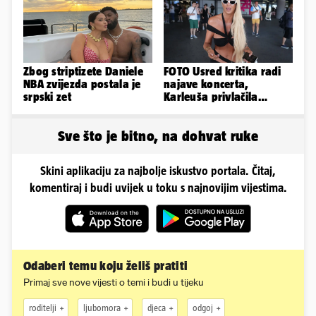
Zbog striptizete Daniele
FOTO Usred kritika radi
NBA zvijezda postala je
najave koncerta,
srpski zet
Karleuša privlačila
mnoge poglede na
aerodromu
Sve što je bitno, na dohvat ruke
Skini aplikaciju za najbolje iskustvo portala. Čitaj,
komentiraj i budi uvijek u toku s najnovijim vijestima.
Odaberi temu koju želiš pratiti
Primaj sve nove vijesti o temi i budi u tijeku
roditelji
ljubomora
djeca
odgoj