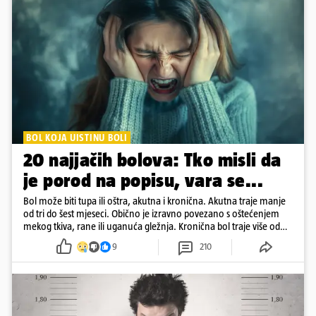
BOL KOJA UISTINU BOLI
20 najjačih bolova: Tko misli da
je porod na popisu, vara se...
Bol može biti tupa ili oštra, akutna i kronična. Akutna traje manje
od tri do šest mjeseci. Obično je izravno povezano s oštećenjem
mekog tkiva, rane ili uganuća gležnja. Kronična bol traje više od
šest mjeseci
9
210