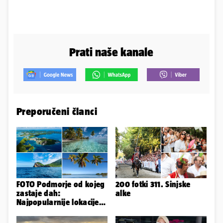
Prati naše kanale
Preporučeni članci
FOTO Podmorje od kojeg
200 fotki 311. Sinjske
zastaje dah:
alke
Najpopularnije lokacije
za ronjenje u cijelom
svijetu