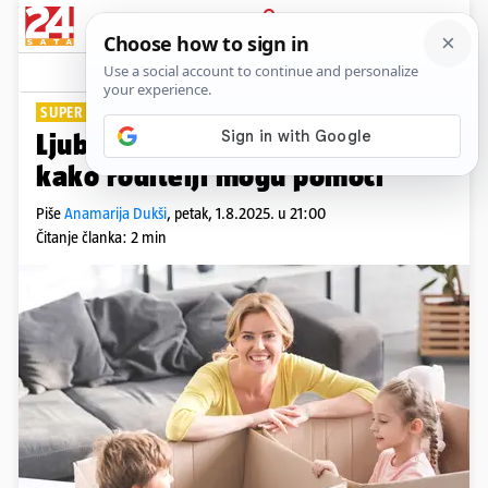
PRIJAVA
Lifestyle
Komentari
1
SUPER SAVJETI
Ljubomora među djecom? Evo
kako roditelji mogu pomoći
Piše
Anamarija Dukši
,
petak, 1.8.2025. u 21:00
Čitanje članka: 2 min