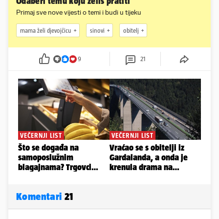
Odaberi temu koju želiš pratiti
Primaj sve nove vijesti o temi i budi u tijeku
mama želi djevojčicu
sinovi
obitelj
9
21
Komentari
21