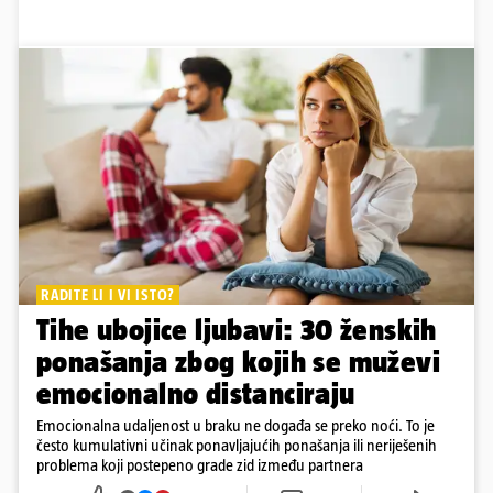
RADITE LI I VI ISTO?
Tihe ubojice ljubavi: 30 ženskih
ponašanja zbog kojih se muževi
emocionalno distanciraju
Emocionalna udaljenost u braku ne događa se preko noći. To je
često kumulativni učinak ponavljajućih ponašanja ili neriješenih
problema koji postepeno grade zid između partnera