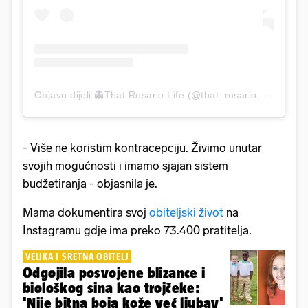
Objavu dijeli 👻That Rosario Life (@that_rosario_life)
- Više ne koristim kontracepciju. Živimo unutar
svojih mogućnosti i imamo sjajan sistem
budžetiranja - objasnila je.
Mama dokumentira svoj
obiteljski život
na
Instagramu gdje ima preko 73.400 pratitelja.
VELIKA I SRETNA OBITELJ
Odgojila posvojene blizance i
biološkog sina kao trojčeke:
'Nije bitna boja kože već ljubav'