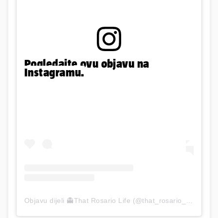
Pogledajte ovu objavu na
Instagramu.
Objavu dijeli 👻That Rosario Life (@that_rosario_life)