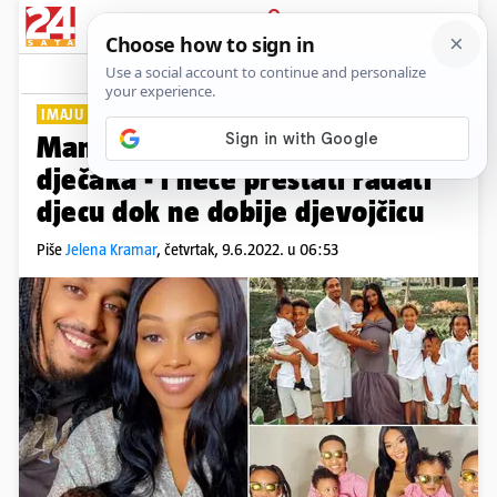
PRIJAVA
Lifestyle
Komentari
21
IMAJU MISIJU
Mama (29) je rodila osmog
dječaka - i neće prestati rađati
djecu dok ne dobije djevojčicu
Piše
Jelena Kramar
,
četvrtak, 9.6.2022. u 06:53