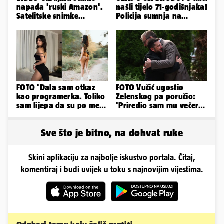
napada 'ruski Amazon'.
našli tijelo 71-godišnjaka!
Satelitske snimke
Policija sumnja na
pokazale što se događa
nasilnu smrt
FOTO 'Dala sam otkaz
FOTO Vučić ugostio
kao programerka. Toliko
Zelenskog pa poručio:
sam lijepa da su po meni
'Priredio sam mu večeru
napravili lutku'
i poželio dobrodošlicu'
Sve što je bitno, na dohvat ruke
Skini aplikaciju za najbolje iskustvo portala. Čitaj,
komentiraj i budi uvijek u toku s najnovijim vijestima.