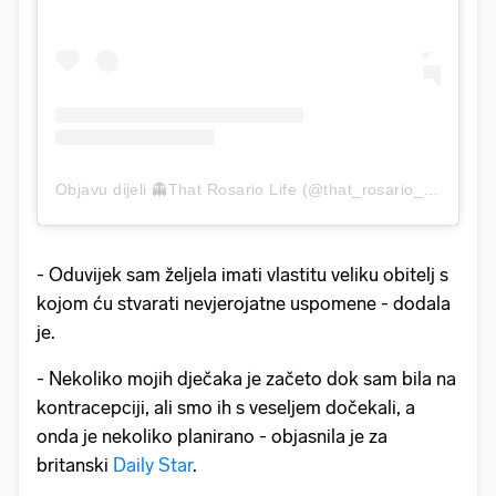
Objavu dijeli 👻That Rosario Life (@that_rosario_life)
- Oduvijek sam željela imati vlastitu veliku obitelj s
kojom ću stvarati nevjerojatne uspomene - dodala
je.
- Nekoliko mojih dječaka je začeto dok sam bila na
kontracepciji, ali smo ih s veseljem dočekali, a
onda je nekoliko planirano - objasnila je za
britanski
Daily Star
.