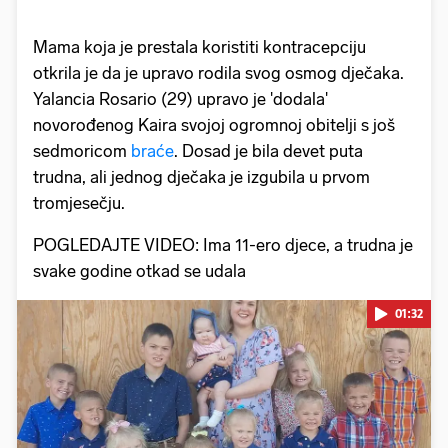
Mama koja je prestala koristiti kontracepciju
otkrila je da je upravo rodila svog osmog dječaka.
Yalancia Rosario (29) upravo je 'dodala'
novorođenog Kaira svojoj ogromnoj obitelji s još
sedmoricom
braće
. Dosad je bila devet puta
trudna, ali jednog dječaka je izgubila u prvom
tromjesečju.
POGLEDAJTE VIDEO: Ima 11-ero djece, a trudna je
svake godine otkad se udala
01:32
Pokretanje videa...