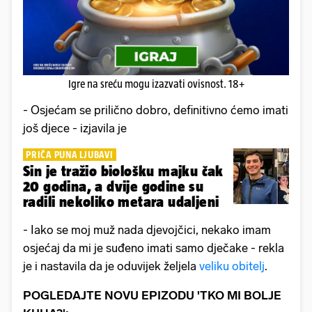
Igre na sreću mogu izazvati ovisnost. 18+
- Osjećam se prilično dobro, definitivno ćemo imati
još djece - izjavila je
PRIČA PUNA LJUBAVI
Sin je tražio biološku majku čak
20 godina, a dvije godine su
radili nekoliko metara udaljeni
- Iako se moj muž nada djevojčici, nekako imam
osjećaj da mi je suđeno imati samo dječake - rekla
je i nastavila da je oduvijek željela
veliku obitelj
.
POGLEDAJTE NOVU EPIZODU 'TKO MI BOLJE