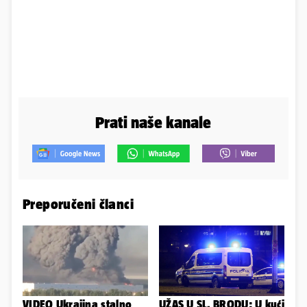
Prati naše kanale
Preporučeni članci
VIDEO Ukrajina stalno
UŽAS U SL. BRODU: U kući