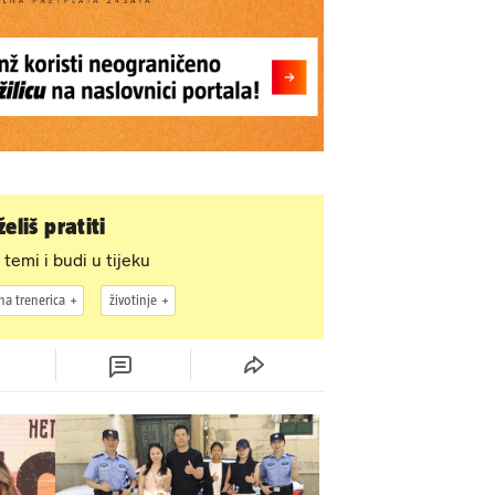
eliš pratiti
 temi i budi u tijeku
a trenerica
životinje