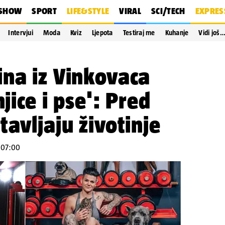
SHOW
SPORT
LIFE&STYLE
VIRAL
SCI/TECH
EXPRES
Intervjui
Moda
Kviz
Ljepota
Testiraj me
Kuhanje
Vidi još
na iz Vinkovaca
njice i pse': Pred
tavljaju životinje
u 07:00