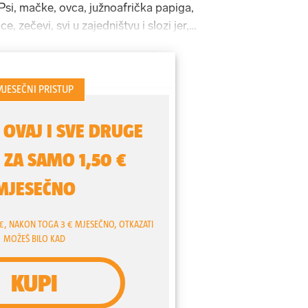
Psi, mačke, ovca, južnoafrička papiga,
e, zečevi, svi u zajedništvu i slozi jer,
 jedna velika obitelj. Neke od njih
ti i smrti na ulici te dovela doma, a
no ostavili ispred kuće jer nisu znali
nu u Vinkovcima svi znaju kao curu koja
kao curu koja izgleda "opako", s
na tijelu, crvenom kosom i mišićima
vanje. Na njenom profilu piše "Treniram
doista se time i bavi.