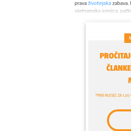
prava
životinjska
zabava. 
vijetnamska svinjica, patkic
što se njih tiče, oni su svi
Martina je spasila od boles
neke su joj ljudi jednostav
kamo sa životinjom. Marti
jako voli životinje. Ali i 
mnogobrojnim tetovažama 
koji izazivaju strahopošto
vaše guzice i vaše pse". I 