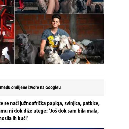
 među omiljene izvore na Googleu
se naći južnoafrička papiga, svinjica, patkice,
 samu ni dok diže utege: 'Još dok sam bila mala,
nosila ih kući'