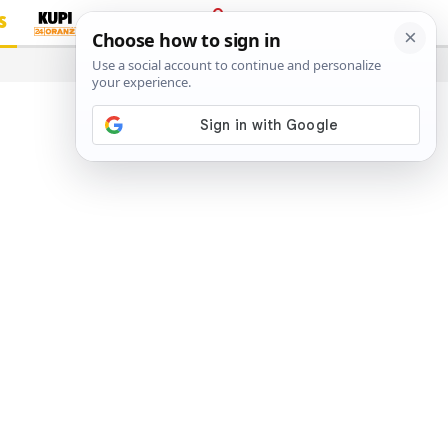
S
PRIJAVA
…