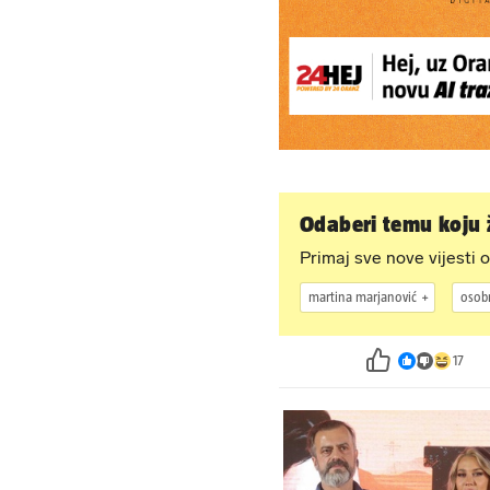
Odaberi temu koju ž
Primaj sve nove vijesti o
martina marjanović
osobn
17