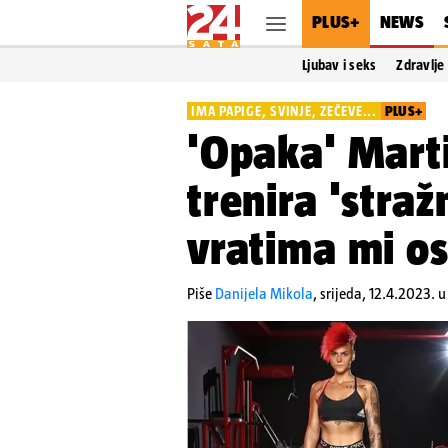
PLUS+
NEWS
Ljubav i seks
Zdravlje
IMA PAPIGE, SVINJE, ZEČEVE...
PLUS+
'Opaka' Marti
trenira 'straž
vratima mi os
Piše
Danijela Mikola
,
srijeda, 12.4.2023. 